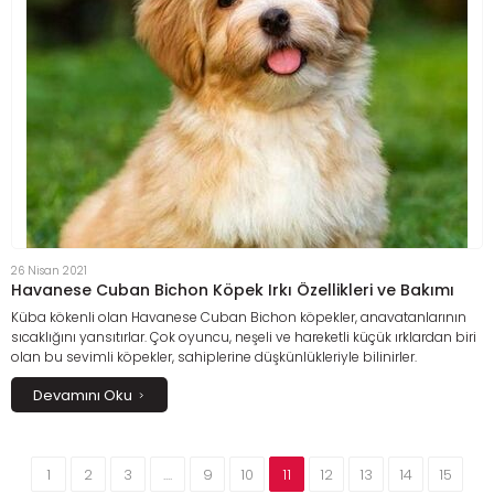
26 Nisan 2021
Havanese Cuban Bichon Köpek Irkı Özellikleri ve Bakımı
Küba kökenli olan Havanese Cuban Bichon köpekler, anavatanlarının
sıcaklığını yansıtırlar. Çok oyuncu, neşeli ve hareketli küçük ırklardan biri
olan bu sevimli köpekler, sahiplerine düşkünlükleriyle bilinirler.
Devamını Oku
1
2
3
....
9
10
11
12
13
14
15