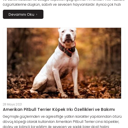
özgürlüklerine düşkün, sabırlı ve sevecen hayvanlardır. Ayrıca çok hızlı
koşmaları ve üstün koku alma yetenekleri ile tam bir av köpeği özelliği
Devamını Oku
gösterirler.
28 Mayıs 2021
Amerikan Pitbull Terrier Köpek Irkı Özellikleri ve Bakımı
Geçmişte güçlerinden ve agresifliğe yatkın karakter yapılarından ötürü
dövüş köpeği olarak kullanılan Amerikan Pitbull Terrier cinsi köpekler,
doğru ve bilinçli bir eğitim ile sevecen ve sadık birer dost halini