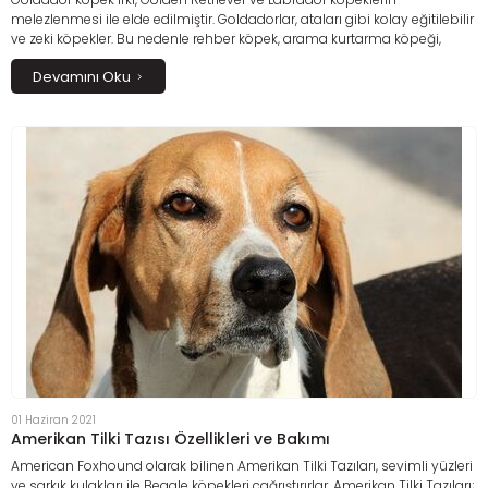
melezlenmesi ile elde edilmiştir. Goldadorlar, ataları gibi kolay eğitilebilir
ve zeki köpekler. Bu nedenle rehber köpek, arama kurtarma köpeği,
narkotik köpeği ve terapi köpeği olarak da görevlendiriliyorlar.
Devamını Oku
01 Haziran 2021
Amerikan Tilki Tazısı Özellikleri ve Bakımı
American Foxhound olarak bilinen Amerikan Tilki Tazıları, sevimli yüzleri
ve sarkık kulakları ile Beagle köpekleri çağrıştırırlar. Amerikan Tilki Tazıları;