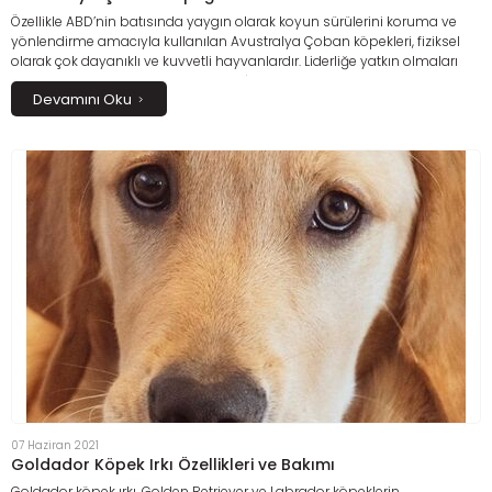
Özellikle ABD’nin batısında yaygın olarak koyun sürülerini koruma ve
yönlendirme amacıyla kullanılan Avustralya Çoban köpekleri, fiziksel
olarak çok dayanıklı ve kuvvetli hayvanlardır. Liderliğe yatkın olmaları
eğitimlerini zorlaştırsa da keskin zekâları öğrenme konusunda onlara
Devamını Oku
avantaj sağlar.
07 Haziran 2021
Goldador Köpek Irkı Özellikleri ve Bakımı
Goldador köpek ırkı, Golden Retriever ve Labrador köpeklerin