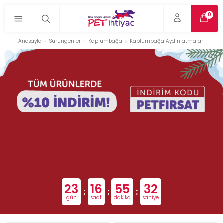
0
Anasayfa
Sürüngenler
Kaplumbağa
Kaplumbağa Aydınlatmaları
23
16
55
32
:
:
:
gün
saat
dakika
saniye