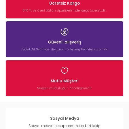
Ücretsiz Kargo
849 TL ve üzeri bütün siparişlerinizde kargo ücretsizdir.
Güvenli alışveriş
256Bit SSL Sertifikası ile güvenli alışveriş Petihtiyac.com’da
Mutlu Müşteri
Müşteri mutluluğu 1. önceliğimizdir.
Sosyal Medya
Sosyal medya hesaplarımızdan bizi takip