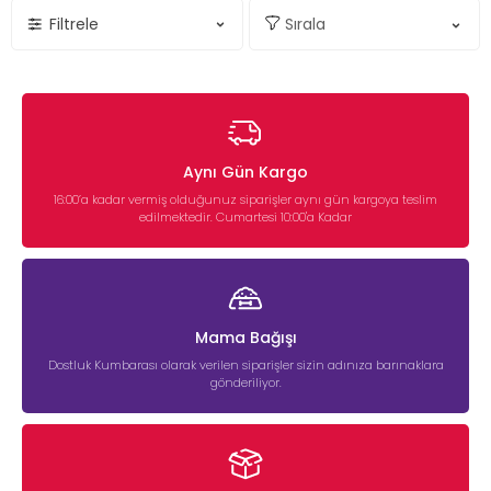
Filtrele
Aynı Gün Kargo
16:00’a kadar vermiş olduğunuz siparişler aynı gün kargoya teslim
edilmektedir. Cumartesi 10:00'a Kadar
Mama Bağışı
Dostluk Kumbarası olarak verilen siparişler sizin adınıza barınaklara
gönderiliyor.