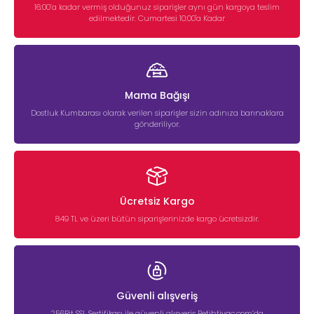
16:00’a kadar vermiş olduğunuz siparişler aynı gün kargoya teslim
edilmektedir. Cumartesi 10:00'a Kadar
Mama Bağışı
Dostluk Kumbarası olarak verilen siparişler sizin adınıza barınaklara
gönderiliyor.
Ücretsiz Kargo
849 TL ve üzeri bütün siparişlerinizde kargo ücretsizdir.
Güvenli alışveriş
256Bit SSL Sertifikası ile güvenli alışveriş Petihtiyac.com’da