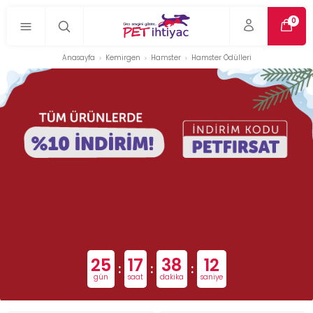
0
Anasayfa
Kemirgen
Hamster
Hamster Ödülleri
25
17
38
12
:
:
:
gün
saat
dakika
saniye