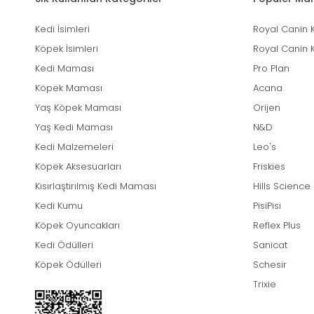
Kedi İsimleri
Royal Canin 
Köpek İsimleri
Royal Canin 
Kedi Maması
Pro Plan
Köpek Maması
Acana
Yaş Köpek Maması
Orijen
Yaş Kedi Maması
N&D
Kedi Malzemeleri
Leo's
Köpek Aksesuarları
Friskies
Kısırlaştırılmış Kedi Maması
Hills Science
Kedi Kumu
PisiPisi
Köpek Oyuncakları
Reflex Plus
Kedi Ödülleri
Sanicat
Köpek Ödülleri
Schesir
Trixie