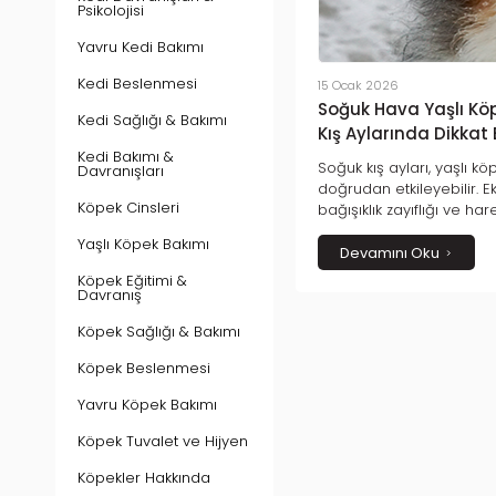
Psikolojisi
Yavru Kedi Bakımı
Kedi Beslenmesi
15 Ocak 2026
Soğuk Hava Yaşlı Köpe
Kedi Sağlığı & Bakımı
Kış Aylarında Dikkat
Kedi Bakımı &
Soğuk kış ayları, yaşlı kö
Davranışları
doğrudan etkileyebilir. E
Köpek Cinsleri
bağışıklık zayıflığı ve harek
sorunlar bu dönemde dah
Yaşlı Köpek Bakımı
dostunuzun kışı daha konf
Devamını Oku
geçirmesi için dikkat ed
Köpek Eğitimi &
yazıda detaylıca bulabilir
Davranış
Köpek Sağlığı & Bakımı
Köpek Beslenmesi
Yavru Köpek Bakımı
Köpek Tuvalet ve Hijyen
Köpekler Hakkında