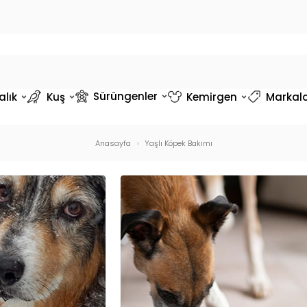
Sürüngenler
alık
Kuş
Kemirgen
Markal
Anasayfa
Yaşlı Köpek Bakımı