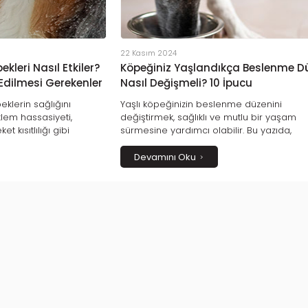
22 Kasım 2024
kleri Nasıl Etkiler?
Köpeğiniz Yaşlandıkça Beslenme D
 Edilmesi Gerekenler
Nasıl Değişmeli? 10 İpucu
peklerin sağlığını
Yaşlı köpeğinizin beslenme düzenini
klem hassasiyeti,
değiştirmek, sağlıklı ve mutlu bir yaşam
et kısıtlılığı gibi
sürmesine yardımcı olabilir. Bu yazıda,
a sık görülür. Yaşlı
köpeğinizin ihtiyaçlarına uygun mama, öd
orlu ve sağlıklı
vitamin seçeneklerini keşfedin!
Devamını Oku
ilmesi gerekenleri bu
siniz.