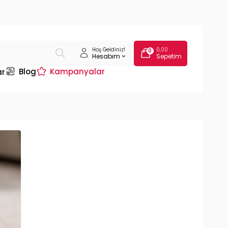
Hoş Geldiniz!
0,00
0
Hesabım
Sepetim
Blog
Kampanyalar
ar