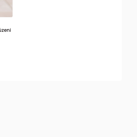
üzeni
ül ve