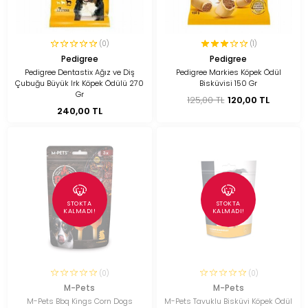
(0)
(1)
Pedigree
Pedigree
Pedigree Dentastix Ağız ve Diş
Pedigree Markies Köpek Ödül
Çubuğu Büyük Irk Köpek Ödülü 270
Bisküvisi 150 Gr
Gr
125,00 TL
120,00 TL
240,00 TL
STOKTA
STOKTA
KALMADI!
KALMADI!
(0)
(0)
M-Pets
M-Pets
M-Pets Bbq Kings Corn Dogs
M-Pets Tavuklu Bisküvi Köpek Ödül