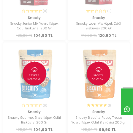
(0)
(0)
Snacky
Snacky
Snacky Junior Mix Yavru Köpek
Snacky Lover Mix Köpek Ödül
Ödül Bisküvisi 200 Gr
Bisküvisi 200 Gr
125,00 TL
104,90 TL
170,00 TL
120,90 TL
STOKTA
STOKTA
KALMADI!
KALMADI!
(0)
(1)
Snacky
Snacky
Snacky Gourmet Bites Köpek Ödül
Snacky Biscuits Puppy Treats
Bisküvisi 200 Gr
Yavru Köpek Ödül Bisküvisi 200 gr
125,00 TL
104,90 TL
125,00 TL
99,90 TL