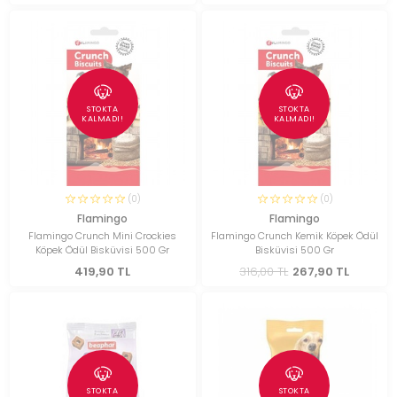
STOKTA
STOKTA
KALMADI!
KALMADI!
(0)
(0)
Flamingo
Flamingo
Flamingo Crunch Mini Crockies
Flamingo Crunch Kemik Köpek Ödül
Köpek Ödül Bisküvisi 500 Gr
Bisküvisi 500 Gr
419,90 TL
316,00 TL
267,90 TL
STOKTA
STOKTA