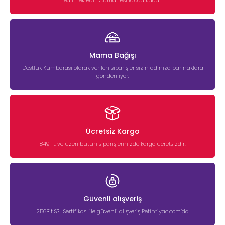
edilmektedir. Cumartesi 10:00'a Kadar
Köpeğinizi hem mutlu edeceğiniz hem de sağlığını
destekleyeceğiniz köpek bisküvilerini sizlere ekonomik fiyatlar ile
sunuyoruz. Hemen ürünlerimizi inceleyerek bütçenize uygun
ödül bisküvilerine kolaylıkla ulaşabilirsiniz.
Mama Bağışı
Dostluk Kumbarası olarak verilen siparişler sizin adınıza barınaklara
gönderiliyor.
Ücretsiz Kargo
849 TL ve üzeri bütün siparişlerinizde kargo ücretsizdir.
Güvenli alışveriş
256Bit SSL Sertifikası ile güvenli alışveriş Petihtiyac.com’da