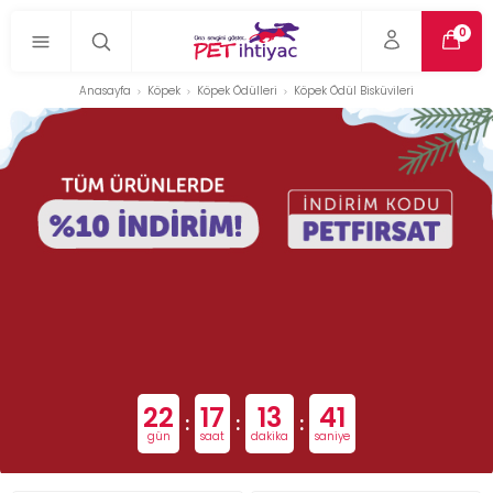
0
Anasayfa
Köpek
Köpek Ödülleri
Köpek Ödül Bisküvileri
22
17
13
41
:
:
:
gün
saat
dakika
saniye