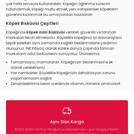
çok farklı amaçla kullanılabilir. Köpeğin öğrenme sürecini
hızlandırmak, köpeği mutlu etmek, yeni sahiplenilen köpeklerin
güvenini kazanmak bu amaçlardan bazılarıdır.
Köpek Bisküvisi Çeşitleri
Köpeğinize
köpek
ödül
bisküvisi
verirken güvenilir ve tanınan
markaları tercih etmelisiniz. Böylelikle köpeğinizi iyi davranışlara
teşvik ederken aynı zamanda sağlıklı beslenmesine yardımcı
olursunuz. Pet İhtiyaç olarak sizlere dünya çapında tanınan
markaların ödül bisküvilerini sunuyoruz. Ürünlerimiz;
Tamamlayıcı mamalardır. Köpeğinizin beslenmesine ek
olarak verebilirsiniz.
Yarı nemlidirler. Böylelikle köpeğinizin dehidrasyon sorunu
yaşamamasını sağlar.
Zenginleştirilmiş besin içeriğinde vitamin, mineral, aminoasit
gibi köpeğinizin beslenmesinin elzem yapıtaşlarını barındırır.
Besin emilimini destekleyen ürünlerdir.
Zengin antioksidan içerikleri ile köpeklerinizin bağışıklığını
kuvvetlendirmenize yardımcı olur.
Farklı beslenme tiplerine uygun ürünler sunmaktayız. Az tahıllı
ve tahılsız bisküviler, balıklı, tavuklu ve etli bisküviler gibi geniş
ürün yelpazesi ile sizlere hizmet veriyoruz.
Aynı Gün Kargo
Köpek Bisküvi Fiyatları
16:00’a kadar vermiş olduğunuz siparişler aynı gün kargoya teslim