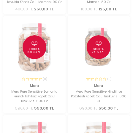
Tavuklu Köpek Ödül Maması 90 Gr
Maması 80 Gr
400,00 TL
250,00 TL
180,00 TL
125,00 TL
STOKTA
STOKTA
KALMADI!
KALMADI!
(0)
(0)
Mera
Mera
Mera Pure Sensitive Somonlu
Mera Pure Sensitive Hindili ve
Pirinçli Tahılsız Köpek Ödül
Patatesli Köpek Ödül Bisküvisi 600
Bisküvisi 600 Gr
Gr
690,00 TL
550,00 TL
690,00 TL
550,00 TL