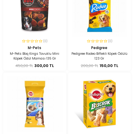
(0)
(0)
M-Pets
Pedigree
M-Pets Bbq Kings Tavuklu Mini
Pedigree Rodeo Biftekli Köpek Ödülü
Köpek Ödül Maması 135 Gr
123 Gr
450,00 TL
300,00 TL
200,00 TL
150,00 TL