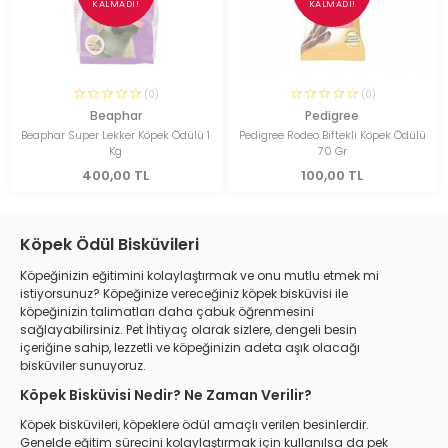
KALMADI!
KALMADI!
(0)
(0)
Beaphar
Pedigree
Beaphar Super Lekker Köpek Ödülü 1
Pedigree Rodeo Biftekli Köpek Ödülü
Kg
70 Gr
400,00 TL
100,00 TL
Köpek Ödül Bisküvileri
Köpeğinizin eğitimini kolaylaştırmak ve onu mutlu etmek mi
istiyorsunuz? Köpeğinize vereceğiniz köpek bisküvisi ile
köpeğinizin talimatları daha çabuk öğrenmesini
sağlayabilirsiniz. Pet İhtiyaç olarak sizlere, dengeli besin
içeriğine sahip, lezzetli ve köpeğinizin adeta aşık olacağı
bisküviler sunuyoruz.
Köpek Bisküvisi Nedir? Ne Zaman Verilir?
Köpek bisküvileri, köpeklere ödül amaçlı verilen besinlerdir.
Genelde eğitim sürecini kolaylaştırmak için kullanılsa da pek