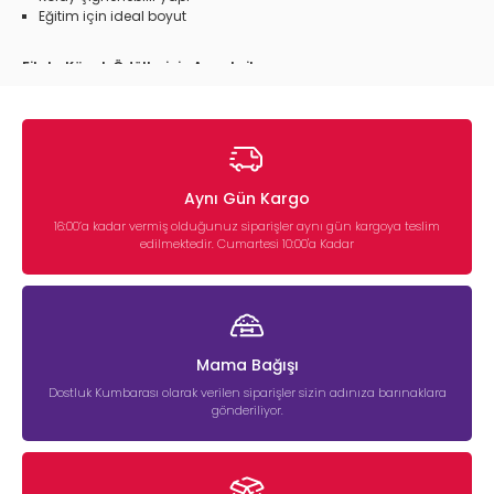
Eğitim için ideal boyut
Fileto Köpek Ödüllerinin Avantajları
Yüksek Protein Desteği
Kas gelişimini destekler ve enerjik bir yaşam sunar.
Eğitim Sürecinde Etkili
Lezzetli yapısı sayesinde komut eğitimlerinde motivasyonu
Aynı Gün Kargo
artırır.
16:00’a kadar vermiş olduğunuz siparişler aynı gün kargoya teslim
Kolay Çiğnenebilir
edilmektedir. Cumartesi 10:00'a Kadar
Yumuşak yapısı yavru ve yaşlı köpekler için uygundur.
Günlük Ödüllendirme İçin İdeal
Ara öğün veya ödül olarak güvenle kullanılabilir.
Mama Bağışı
Dostluk Kumbarası olarak verilen siparişler sizin adınıza barınaklara
Fileto Köpek Ödülü Çeşitleri
gönderiliyor.
Petihtiyac.com’da farklı içerik ve lezzet seçeneklerine sahip
fileto köpek ödülleri
bulunmaktadır:
Tavuklu fileto köpek ödülü