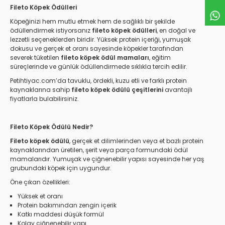
Fileto Köpek Ödülleri
Köpeğinizi hem mutlu etmek hem de sağlıklı bir şekilde
ödüllendirmek istiyorsanız
fileto köpek ödülleri
, en doğal ve
lezzetli seçeneklerden biridir. Yüksek protein içeriği, yumuşak
dokusu ve gerçek et oranı sayesinde köpekler tarafından
severek tüketilen
fileto köpek ödül mamaları
, eğitim
süreçlerinde ve günlük ödüllendirmede sıklıkla tercih edilir.
Petihtiyac.com’da tavuklu, ördekli, kuzu etli ve farklı protein
kaynaklarına sahip
fileto köpek ödülü çeşitlerini
avantajlı
fiyatlarla bulabilirsiniz.
Fileto Köpek Ödülü Nedir?
Fileto köpek ödülü
, gerçek et dilimlerinden veya et bazlı protein
kaynaklarından üretilen, şerit veya parça formundaki ödül
mamalarıdır. Yumuşak ve çiğnenebilir yapısı sayesinde her yaş
grubundaki köpek için uygundur.
Öne çıkan özellikleri:
Yüksek et oranı
Protein bakımından zengin içerik
Katkı maddesi düşük formül
Kolay çiğnenebilir yapı