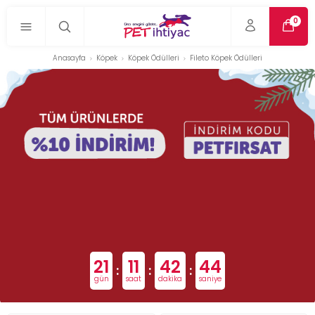
0
Anasayfa
Köpek
Köpek Ödülleri
Fileto Köpek Ödülleri
21
11
42
43
:
:
:
gün
saat
dakika
saniye