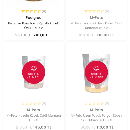
(0)
(0)
Pedigree
M-Pets
Pedigree Ranchos Sığır Etli Köpek
M-Pets Izgara Ördekli Köpek Ödül
Ödülü 70 Gr
Maması 80 Gr
250,00 TL
200,00 TL
160,00 TL
130,00 TL
STOKTA
STOKTA
KALMADI!
KALMADI!
(0)
(0)
M-Pets
M-Pets
M-Pets Kuzulu Köpek Ödül Maması
M-Pets Uzun Tavuk Parçalı Köpek
80 Gr
Ödül Maması 80 Gr
210,00 TL
145,00 TL
160,00 TL
110,00 TL