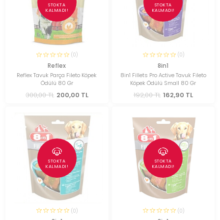
STOKTA
STOKTA
KALMADI!
KALMADI!
(0)
(0)
Reflex
8in1
Reflex Tavuk Parça Fileto Köpek
8in1 Fillets Pro Active Tavuk Fileto
Ödülü 80 Gr
Köpek Ödülü Small 80 Gr
300,00 TL
200,00 TL
192,00 TL
162,90 TL
STOKTA
STOKTA
KALMADI!
KALMADI!
(0)
(0)