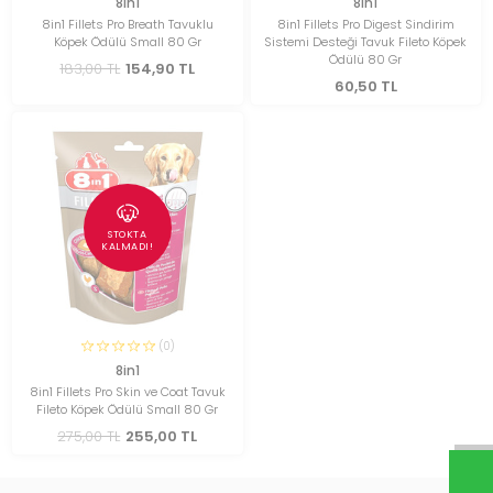
8in1
8in1
8in1 Fillets Pro Breath Tavuklu
8in1 Fillets Pro Digest Sindirim
Köpek Ödülü Small 80 Gr
Sistemi Desteği Tavuk Fileto Köpek
Ödülü 80 Gr
183,00 TL
154,90 TL
60,50 TL
STOKTA
KALMADI!
(0)
8in1
8in1 Fillets Pro Skin ve Coat Tavuk
Fileto Köpek Ödülü Small 80 Gr
275,00 TL
255,00 TL