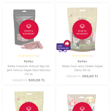
STOKTA
STOKTA
KALMADI!
KALMADI!
(0)
(0)
Reflex
Reflex
Reflex Snackies Natural Keçi Etli
Reflex Duck Jerky Ördekli Köpek
Şerit Tahılsız Köpek Ödül Maması
Ödülü 80 Gr
170 Gr
300,00 TL
200,00 TL
800,00 TL
500,00 TL