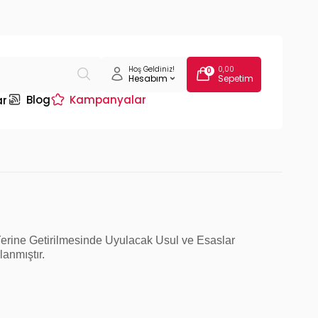
Hoş Geldiniz!
0,00
0
Hesabım
Sepetim
Blog
Kampanyalar
ar
erine Getirilmesinde Uyulacak Usul ve Esaslar
lanmıştır.