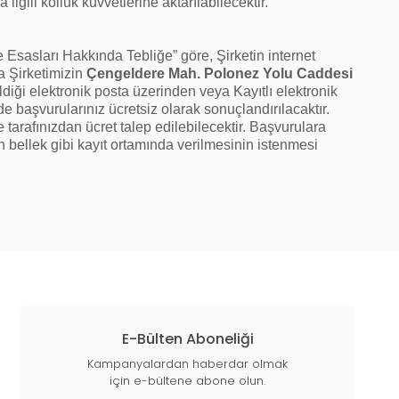
lgili kolluk kuvvetlerine aktarılabilecektir.
 Esasları Hakkında Tebliğe” göre, Şirketin internet
a Şirketimizin
Çengeldere Mah. Polonez Yolu Caddesi
ildiği elektronik posta üzerinden veya Kayıtlı elektronik
de başvurularınız ücretsiz olarak sonuçlandırılacaktır.
 tarafınızdan ücret talep edilebilecektir. Başvurulara
sh bellek gibi kayıt ortamında verilmesinin istenmesi
E-Bülten Aboneliği
Kampanyalardan haberdar olmak
için e-bültene abone olun.