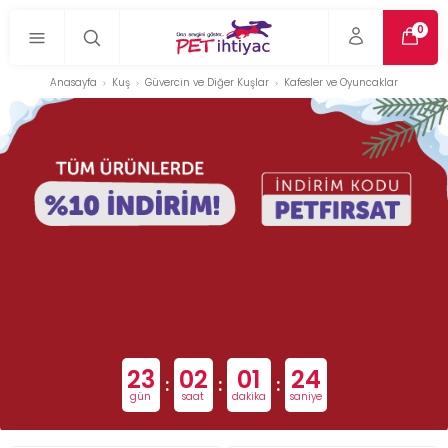
0
Anasayfa
Kuş
Güvercin ve Diğer Kuşlar
Kafesler ve Oyuncaklar
23
02
01
24
:
:
:
gün
saat
dakika
saniye