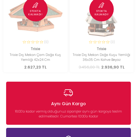
STOKTA
STOKTA
KALMADI!
KALMADI!
(0)
(0)
Trixie
Trixie
Trixie Dış Mekan Çam Doğa Kuş
Trixie Dış Mekan Doğa Kuşu Yemliği
Yemliği 42x24 Cm
36x35 Cm Kahve Beyaz
2.627,23 TL
3.456,00 TL
2.936,90 TL
Aynı Gün Kargo
16:00’a kadar vermiş olduğunuz siparişler aynı gün kargoya teslim
edilmektedir. Cumartesi 10:00'a Kadar