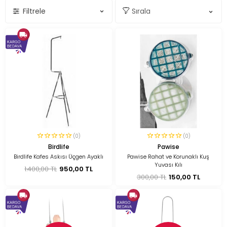
Filtrele
(0)
(0)
Birdlife
Pawise
Birdlife Kafes Askısı Üçgen Ayaklı
Pawise Rahat ve Korunaklı Kuş
Yuvası Kılı
1.400,00 TL
950,00 TL
300,00 TL
150,00 TL