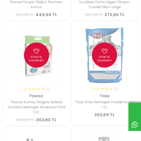
Pawise Tavşan Göğüs Tasması
EuroGold Carno Üçgen Tavşan
Kırmızı
Tuvaleti Mavi Large
555,00 TL
449,90 TL
467,00 TL
373,90 TL
STOKTA
STOKTA
KALMADI!
KALMADI!
(0)
(0)
Pawise
Trixie
Pawise Kumaş Mağara Kafese
Trixie Silika Kemirgen Tuvalet Kumu
Asılabilir Kemirgen Aksesuarı 10x9
1 Lt
Cm
203,69 TL
403,00 TL
302,90 TL