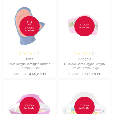
STOKTA
KALMADI!
STOKTA
KALMADI!
(0)
(0)
Trixie
Eurogold
Trixie Tavşan Kemirgen Tarama
EuroGold Carno Üçgen Tavşan
Eldiveni 22 Cm
Tuvaleti Pembe Large
640,00 TL
445,00 TL
467,00 TL
373,90 TL
STOKTA
STOKTA
KALMADI!
KALMADI!