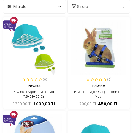
Filtrele
(0)
(0)
Pawise
Pawise
Pawise Tavşan Tuvalet Kabı
Pawise Tavşan Göğüs Tasması
41,5x59x20 Cm
Mavi
1.300,00 TL
1.000,00 TL
700,00 TL
450,00 TL