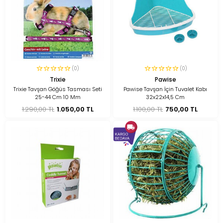
(0)
(0)
Trixie
Pawise
Trixie Tavşan Göğüs Tasması Seti
Pawise Tavşan İçin Tuvalet Kabı
25-44 Cm 10 Mm
32x22x14,5 Cm
1.290,00 TL
1.050,00 TL
1.100,00 TL
750,00 TL