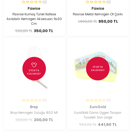
(0)
(0)
Pawise
Pawise
Pawise Kumaş Tünel Kafese
Pawise Metal Kemirgen Ot Çarkı
Asılabilir Kemirgen Aksesuarı 9x30
1.400,00 TL
950,00 TL
Cm
500,00 TL
350,00 TL
STOKTA
KALMADI!
STOKTA
KALMADI!
(0)
(0)
Brsp
EuroGold
Brsp Kemirgen Suluğu 800 Ml
EuroGold Carno Üçgen Tavşan
Tuvaleti Sarı Large
300,00 TL
200,00 TL
552,00 TL
441,90 TL