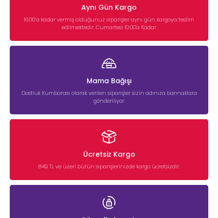
Aynı Gün Kargo
16:00’a kadar vermiş olduğunuz siparişler aynı gün kargoya teslim
edilmektedir. Cumartesi 10:00'a Kadar
Mama Bağışı
Dostluk Kumbarası olarak verilen siparişler sizin adınıza barınaklara
gönderiliyor.
Ücretsiz Kargo
849 TL ve üzeri bütün siparişlerinizde kargo ücretsizdir.