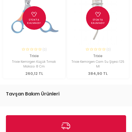
STOKTA
STOKTA
KALMADI!
KALMADI!
(0)
(0)
Trixie
Trixie
Trixie Kemirgen Küçük Tırnak
Trixie Kemirgen Cam Su Şişesi 125
Makası 8 Cm
Ml
260,12 TL
384,90 TL
Tavşan Bakım Ürünleri