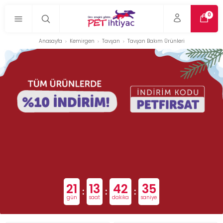
0
Anasayfa
Kemirgen
Tavşan
Tavşan Bakım Ürünleri
21
13
42
34
:
:
:
gün
saat
dakika
saniye