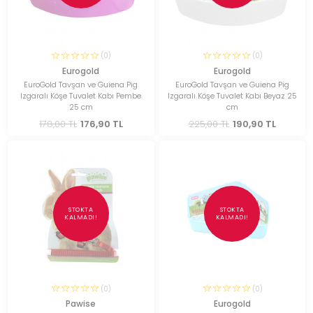
(0)
(0)
Eurogold
Eurogold
EuroGold Tavşan ve Guiena Pig
EuroGold Tavşan ve Guiena Pig
Izgaralı Köşe Tuvalet Kabı Pembe
Izgaralı Köşe Tuvalet Kabı Beyaz 25
25 cm
cm
178,00 TL
176,90 TL
225,00 TL
190,90 TL
STOKTA
STOKTA
KALMADI!
KALMADI!
(0)
(0)
Pawise
Eurogold