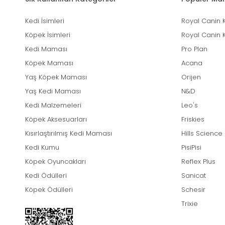
Kedi İsimleri
Royal Canin 
Köpek İsimleri
Royal Canin 
Kedi Maması
Pro Plan
Köpek Maması
Acana
Yaş Köpek Maması
Orijen
Yaş Kedi Maması
N&D
Kedi Malzemeleri
Leo's
Köpek Aksesuarları
Friskies
Kısırlaştırılmış Kedi Maması
Hills Science
Kedi Kumu
PisiPisi
Köpek Oyuncakları
Reflex Plus
Kedi Ödülleri
Sanicat
Köpek Ödülleri
Schesir
Trixie