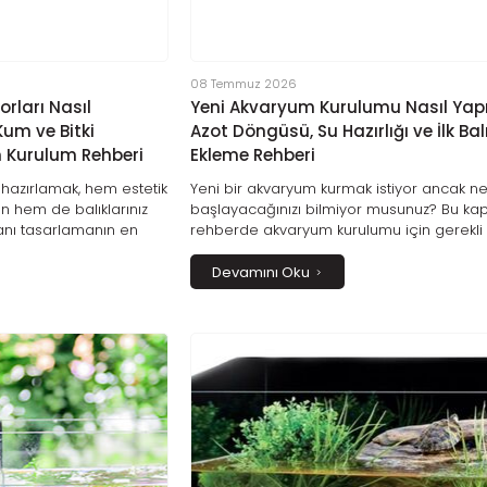
08 Temmuz 2026
rları Nasıl
Yeni Akvaryum Kurulumu Nasıl Yapıl
Kum ve Bitki
Azot Döngüsü, Su Hazırlığı ve İlk Bal
 Kurulum Rehberi
Ekleme Rehberi
hazırlamak, hem estetik
Yeni bir akvaryum kurmak istiyor ancak n
n hem de balıklarınız
başlayacağınızı bilmiyor musunuz? Bu ka
lanı tasarlamanın en
rehberde akvaryum kurulumu için gerekli
r. Bu rehberde akvaryum
ekipmanlardan su hazırlığına, azot döng
ve bitki seçiminden
öneminden ilk balıkların ne zaman eklen
Devamını Oku
şimine, kurulum
gerektiğine kadar tüm adımları detaylı şe
li bakım önerilerine
öğrenebilirsiniz. Ayrıca filtre kurulumu, ku
tüm detayları
dekor seçimi, bakteri kültürü kullanımı, ilk
lzemeler ve düzenli
planı ve yeni başlayanların en sık yaptığı
lü, dengeli ve uzun
hatalar hakkında pratik bilgilerle sağlıklı 
şturmanın püf
ömürlü bir akvaryum oluşturmanın püf
noktalarını keşfedebilirsiniz.