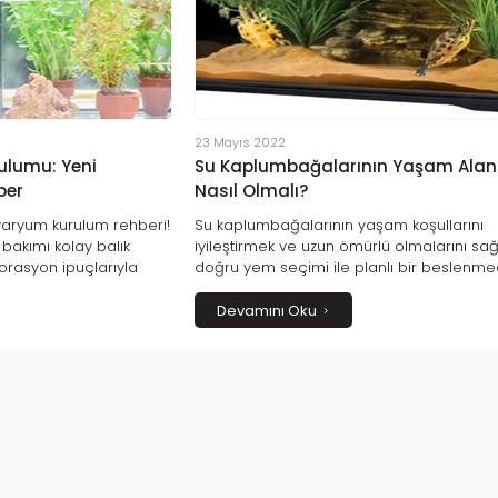
23 Mayıs 2022
ulumu: Yeni
Su Kaplumbağalarının Yaşam Alan
ber
Nasıl Olmalı?
varyum kurulum rehberi!
Su kaplumbağalarının yaşam koşullarını
bakımı kolay balık
iyileştirmek ve uzun ömürlü olmalarını s
ekorasyon ipuçlarıyla
doğru yem seçimi ile planlı bir beslenm
bir yaşam alanı oluşturun.
geçer. Ayrıca kaplumbağaların tüm
kuyarak evinizde huzur
ihtiyaçlarına cevap verecek bir akvaryum
Devamını Oku
bilirsiniz.
seçmek de bu konuda belirleyicidir. Su
kaplumbağalarının yaşam alanlarında
bulunması gereken malzemeler de ihmal
edilmemelidir.