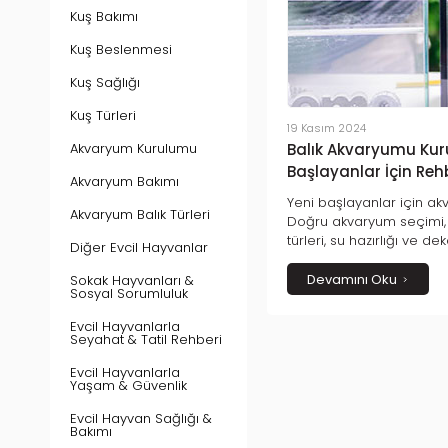
Kuş Bakımı
Kuş Beslenmesi
Kuş Sağlığı
Kuş Türleri
19 Kasım 2024
Akvaryum Kurulumu
Balık Akvaryumu Kur
Başlayanlar İçin Reh
Akvaryum Bakımı
Yeni başlayanlar için ak
Akvaryum Balık Türleri
Doğru akvaryum seçimi, 
türleri, su hazırlığı ve d
Diğer Evcil Hayvanlar
balıklarınız için sağlıklı 
Adım adım rehberimizi o
Devamını Oku
Sokak Hayvanları &
Sosyal Sorumluluk
veren bir akvaryum yarata
Evcil Hayvanlarla
Seyahat & Tatil Rehberi
Evcil Hayvanlarla
Yaşam & Güvenlik
Evcil Hayvan Sağlığı &
Bakımı