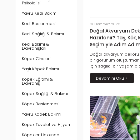
Psikolojisi
Yavru Kedi Bakımı
Kedi Beslenmesi
08 Temmuz 2026
Doğal Akvaryum Deko
Kedi Sağlığı & Bakımı
Hazırlanır? Taş, Kök, 
Kedi Bakımı &
Seçimiyle Adım Adım
Davranışları
Doğal akvaryum dekoru 
Köpek Cinsleri
bir görünüm oluşturmanı
için sağlıklı bir yaşam a
Yaşlı Köpek Bakımı
etkili yollarından biridi
için uygun taş, kök, kum 
Devamını Oku
Köpek Eğitimi &
Davranış
profesyonel dekor yerle
aşamalarından uzun vade
Köpek Sağlığı & Bakımı
kadar bilmeniz gereken 
bulabilirsiniz. Doğru ma
Köpek Beslenmesi
bakım ile doğal görünüm
ömürlü bir akvaryum olu
Yavru Köpek Bakımı
noktalarını keşfedin.
Köpek Tuvalet ve Hijyen
Köpekler Hakkında