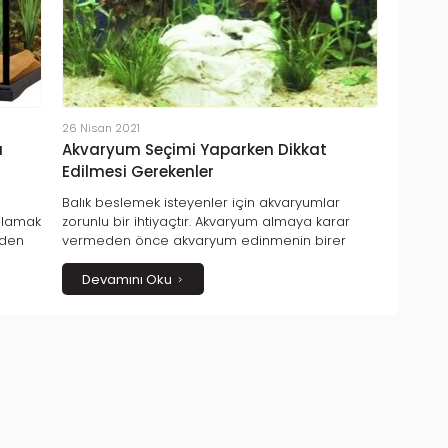
26 Nisan 2021
ı
Akvaryum Seçimi Yaparken Dikkat
Edilmesi Gerekenler
Balık beslemek isteyenler için akvaryumlar
ağlamak
zorunlu bir ihtiyaçtır. Akvaryum almaya karar
eden
vermeden önce akvaryum edinmenin birer
canın sorumluluğunu almak olduğu
unutulmamalıdır. Bu nedenle de alacağınız
Devamını Oku
akvaryumların göz zevkinize hitap etmesinden
çok, su canlılarının yaşamsal ihtiyaçlarına
cevap vermesi gerektiğini atlamayın.