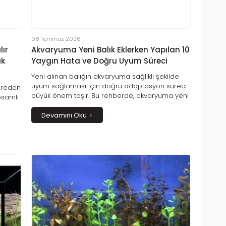
08 Temmuz 2026
ır
Akvaryuma Yeni Balık Eklerken Yapılan 10
ık
Yaygın Hata ve Doğru Uyum Süreci
Yeni alınan balığın akvaryuma sağlıklı şekilde
uyum sağlaması için doğru adaptasyon süreci
ereden
büyük önem taşır. Bu rehberde, akvaryuma yeni
psamlı
balık eklerken yapılan 10 yaygın hatayı, doğru
suya alıştırma yöntemlerini, karantina sürecinin
Devamını Oku
üsünün
önemini ve ilk hafta bakımında dikkat edilmesi
mesi
gereken noktaları detaylı
kilde
m ve
 bakım
ve uzun