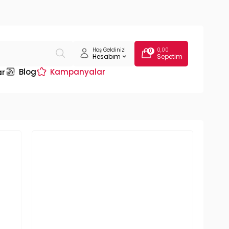
Hoş Geldiniz!
0,00
0
Hesabım
Sepetim
Blog
Kampanyalar
ar