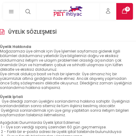
0
ÜYELIK SÖZLEŞMESI
Üyelik Hakkında
Mağazamıza üye olmak için Üye İşlemleri sayfamıza giderek ilgili
bölümleri doldurmanız yeterlidir.Üye bilgilerinizi doğru ve eksiksiz
doldurmanız iletişim ve ulaşım problemleri olasılığı açısından çok
önemlidir.Ürün ve hizmetlerin çabuk ve sıhhatli ulaşması için lütfen
dikkatle ve eksiksiz doldurunuz.
Üye olmak oldukça basit ve hızlı bir işlemdir. Üye olmanız hiç bir
yükümlülük altına girdiğinizi ifade etmez. Ancak alışveriş yapmadan
önce Satış sözleşmesini dikkatle okuyunuz. Dilediğiniz zaman üyeliğinizi
sonlandırma hakkına sahipsiniz.
Üyelik İptali
Üye dilediği zaman üyeliğini sonlandırma hakkına sahiptir. Üyeliğinizi
sonlandırdıktan sonra sitemiz ile tüm ilişkiniz kesilmiş olacaktır.
Üyeliğinizi sonlandırmak için üye girişi yaptıktan sonra iletişim bilgileri
sayfamızdan talebinizi iletmelisiniz.
Aşağıdaki Durumlarda Üyelik İptal Edilemez
1 - Üye son verdiği sipariş üzerinden 60 gün geçmemişse.
2 - Farklı bir e-posta adresi ile üyelik iptal talebinde bulunulduysa