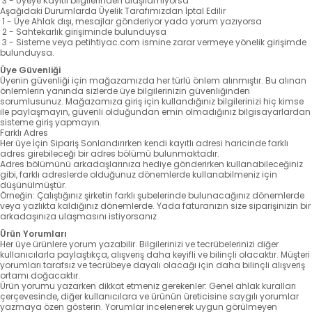
3 - Üyeye Kayıtlı bilgilerinden ulaşılamıyorsa
Aşağıdaki Durumlarda Üyelik Tarafımızdan İptal Edilir
1 - Üye Ahlak dışı, mesajlar gönderiyor yada yorum yazıyorsa
2 - Sahtekarlık girişiminde bulunduysa
3 - Sisteme veya petihtiyac.com ismine zarar vermeye yönelik girişimde
bulunduysa.
Üye Güvenliği
Üyenin güvenliği için mağazamızda her türlü önlem alınmıştır. Bu alınan
önlemlerin yanında sizlerde üye bilgilerinizin güvenliğinden
sorumlusunuz. Mağazamıza giriş için kullandığınız bilgilerinizi hiç kimse
ile paylaşmayın, güvenli olduğundan emin olmadığınız bilgisayarlardan
sisteme giriş yapmayın.
Farklı Adres
Her üye İçin Sipariş Sonlandırırken kendi kayıtlı adresi haricinde farklı
adres girebileceği bir adres bölümü bulunmaktadır.
Adres bölümünü arkadaşlarınıza hediye gönderirken kullanabileceğiniz
gibi, farklı adreslerde olduğunuz dönemlerde kullanabilmeniz için
düşünülmüştür.
Örneğin: Çalıştığınız şirketin farklı şubelerinde bulunacağınız dönemlerde
veya yazlıkta kaldığınız dönemlerde. Yada faturanızın size siparişinizin bir
arkadaşınıza ulaşmasını istiyorsanız
Ürün Yorumları
Her üye ürünlere yorum yazabilir. Bilgilerinizi ve tecrübelerinizi diğer
kullanıcılarla paylaştıkça, alışveriş daha keyifli ve bilinçli olacaktır. Müşteri
yorumları tarafsız ve tecrübeye dayalı olacağı için daha bilinçli alışveriş
ortamı doğacaktır.
Ürün yorumu yazarken dikkat etmeniz gerekenler: Genel ahlak kuralları
çerçevesinde, diğer kullanıcılara ve ürünün üreticisine saygılı yorumlar
yazmaya özen gösterin. Yorumlar incelenerek uygun görülmeyen