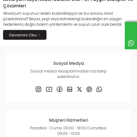
Çözümleri
Akvaryum suyunuz neden bulanıklaşıyor ve bu sorunu nasıl
çözebilirsiniz? Beyaz, yeşil veya kahverengi bulanıklığın en yaygın
nedenlerini, doğru bakım yöntemlerini ve suyun uzun süre berrak
kalmasını sağlayacak etkili çözümleri bu kapsamlı rehberde keşfedin.
Devamını Oku
Akvaryumunuzdaki biyolojik dengeyi koruyarak balıklarınız için daha
sağlıklı ve güvenli bir yaşam alanı oluşturmanın püf noktalarını öğrenin.
Sosyal Medya
Sosyal medya hesaplarımızdan bizi takip
edebilirsiniz.
Müşteri Hizmetleri
Pazartesi - Cuma: 09:00 - 18:00 Cumartesi:
09:00 - 13:00