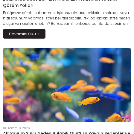
Çözüm Yolları
Balığınızın sürekli saklanması, iştahsız olması, renklerinin solması veya
hızlı solunum yapması stres belirtisi olabilir. Peki balıklarda stres neden
oluşur ve nasıl önlenebilir? Bu kapsamlı rehberde balıklarda stresin en
yaygın nedenlerini, erken belirtilerini, doğru bakım yöntemlerini ve stresi
Devamını Oku
azaltmaya yardımcı etkili çözüm önerilerini ayrıntılı olarak
keşfedebilirsiniz. Sağlıklı bir akvaryum ortamı oluşturarak balıklarınızın
daha huzurlu ve uzun bir yaşam sürmesine destek olun.
06 Temmuz 2026
Akvaryum Suyu Neden Bulanık Olur? En Yaygın Sebepler ve