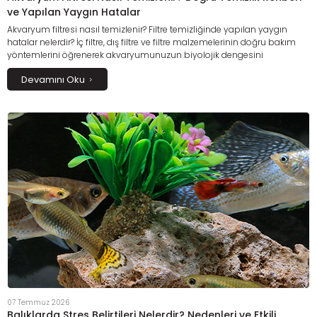
ve Yapılan Yaygın Hatalar
Akvaryum filtresi nasıl temizlenir? Filtre temizliğinde yapılan yaygın
hatalar nelerdir? İç filtre, dış filtre ve filtre malzemelerinin doğru bakım
yöntemlerini öğrenerek akvaryumunuzun biyolojik dengesini
koruyabilir, suyun daha uzun süre berrak kalmasını sağlayabilirsiniz. Bu
Devamını Oku
kapsamlı rehberde filtre temizliğinin püf noktalarını, dikkat edilmesi
gerekenleri ve filtre performansını artıracak etkili bakım önerilerini detaylı
olarak bulabilirsiniz.
07 Temmuz 2026
Balıklarda Stres Belirtileri Nelerdir? Nedenleri ve Etkili