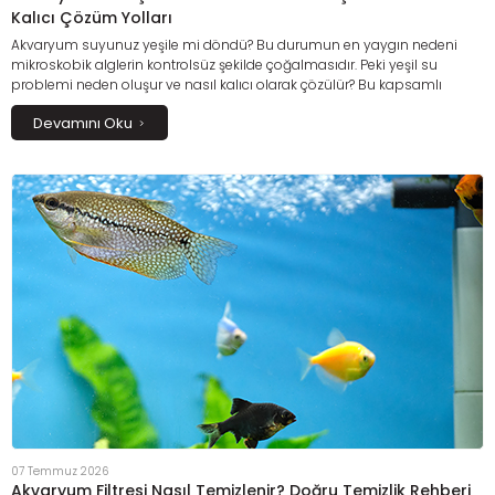
Kalıcı Çözüm Yolları
Akvaryum suyunuz yeşile mi döndü? Bu durumun en yaygın nedeni
mikroskobik alglerin kontrolsüz şekilde çoğalmasıdır. Peki yeşil su
problemi neden oluşur ve nasıl kalıcı olarak çözülür? Bu kapsamlı
rehberde fazla aydınlatma, aşırı yemleme, yetersiz filtrasyon ve su
Devamını Oku
değerlerindeki dengesizliklerin alg oluşumuna etkisini öğrenebilir; yeşil
suyu önlemek ve akvaryumunuzu uzun süre berrak tutmak için
uygulanabilecek etkili bakım yöntemlerini keşfedebilirsiniz.
07 Temmuz 2026
Akvaryum Filtresi Nasıl Temizlenir? Doğru Temizlik Rehberi