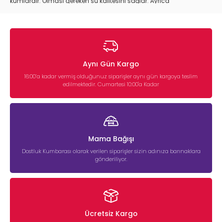
kumlardır. Olması gereken su kalitesini sağlar. Ayrıca
Nitrifikasyon bakterisinin hızlıca üreyebilmesi için gerekeli
gözeneklere sahip bir ortam yaratır.
Aynı Gün Kargo
16:00’a kadar vermiş olduğunuz siparişler aynı gün kargoya teslim
edilmektedir. Cumartesi 10:00'a Kadar
Mama Bağışı
Dostluk Kumbarası olarak verilen siparişler sizin adınıza barınaklara
gönderiliyor.
Ücretsiz Kargo