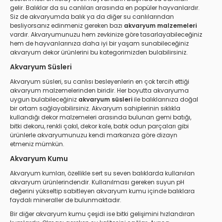
gelir. Balıklar da su canlıları arasında en popüler hayvanlardır.
Siz de akvaryumda balık ya da diğer su canlılarından
besliyorsanız edinmeniz gereken bazı
akvaryum malzemeleri
vardır. Akvaryumunuzu hem zevkinize göre tasarlayabileceğiniz
hem de hayvanlarınıza daha iyi bir yaşam sunabileceğiniz
akvaryum dekor ürünlerini bu kategorimizden bulabilirsiniz.
Akvaryum Süsleri
Akvaryum süsleri, su canlısı besleyenlerin en çok tercih ettiği
akvaryum malzemelerinden biridir. Her boyutta akvaryuma
uygun bulabileceğiniz
akvaryum süsleri
ile balıklarınıza doğal
bir ortam sağlayabilirsiniz. Akvaryum sahiplerinin sıklıkla
kullandığı dekor malzemeleri arasında bulunan gemi batığı,
bitki dekoru, renkli çakıl, dekor kale, batık odun parçaları gibi
ürünlerle akvaryumunuzu kendi markanıza göre dizayn
etmeniz mümkün.
Akvaryum Kumu
Akvaryum kumları, özellikle sert su seven balıklarda kullanılan
akvaryum ürünlerindendir. Kullanılması gereken suyun pH
değerini yükseltip sabitleyen akvaryum kumu içinde balıklara
faydalı mineraller de bulunmaktadır.
Bir diğer akvaryum kumu çeşidi ise bitki gelişimini hızlandıran