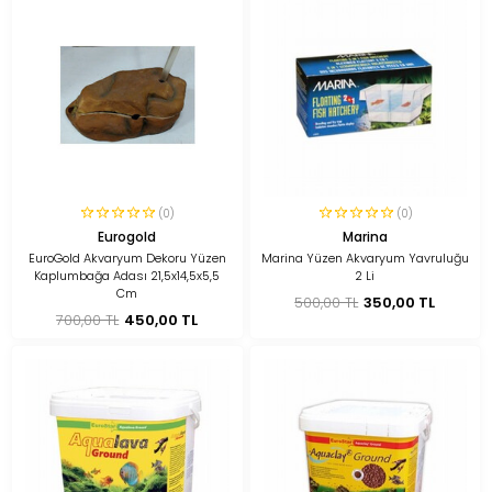
(0)
(0)
Eurogold
Marina
EuroGold Akvaryum Dekoru Yüzen
Marina Yüzen Akvaryum Yavruluğu
Kaplumbağa Adası 21,5x14,5x5,5
2 Li
Cm
500,00 TL
350,00 TL
700,00 TL
450,00 TL