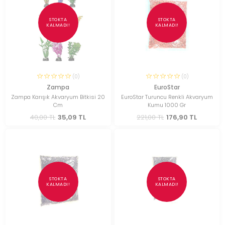
STOKTA
STOKTA
KALMADI!
KALMADI!
(0)
(0)
Zampa
EuroStar
Zampa Karışık Akvaryum Bitkisi 20
EuroStar Turuncu Renkli Akvaryum
Cm
Kumu 1000 Gr
40,00 TL
35,09 TL
221,00 TL
176,90 TL
STOKTA
STOKTA
KALMADI!
KALMADI!