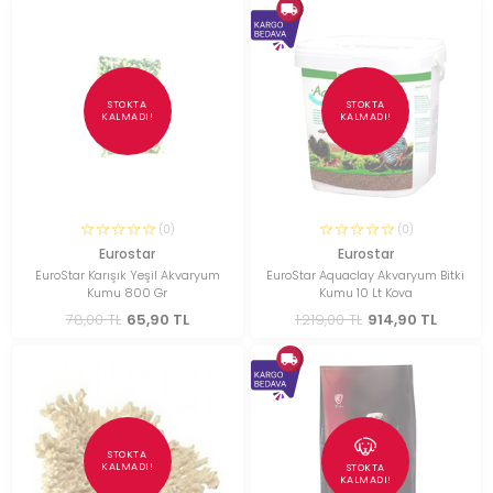
STOKTA
STOKTA
KALMADI!
KALMADI!
(0)
(0)
Eurostar
Eurostar
EuroStar Karışık Yeşil Akvaryum
EuroStar Aquaclay Akvaryum Bitki
Kumu 800 Gr
Kumu 10 Lt Kova
78,00 TL
65,90 TL
1.219,00 TL
914,90 TL
STOKTA
KALMADI!
STOKTA
KALMADI!