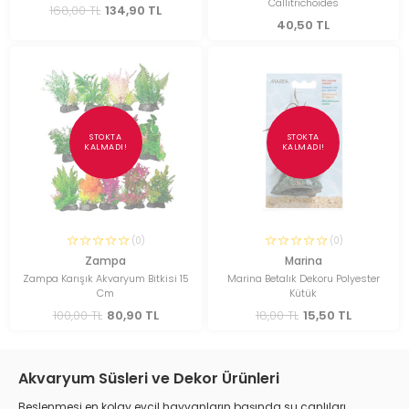
Callitrichoides
168,00 TL
134,90 TL
40,50 TL
STOKTA
STOKTA
KALMADI!
KALMADI!
(0)
(0)
Zampa
Marina
Zampa Karışık Akvaryum Bitkisi 15
Marina Betalık Dekoru Polyester
Cm
Kütük
100,00 TL
80,90 TL
18,00 TL
15,50 TL
Akvaryum Süsleri ve Dekor Ürünleri
Beslenmesi en kolay evcil hayvanların başında su canlıları