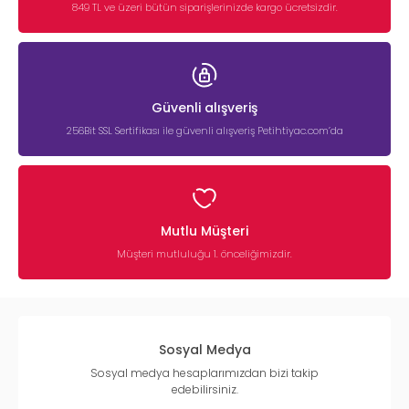
849 TL ve üzeri bütün siparişlerinizde kargo ücretsizdir.
Güvenli alışveriş
256Bit SSL Sertifikası ile güvenli alışveriş Petihtiyac.com’da
Mutlu Müşteri
Müşteri mutluluğu 1. önceliğimizdir.
Sosyal Medya
Sosyal medya hesaplarımızdan bizi takip
edebilirsiniz.