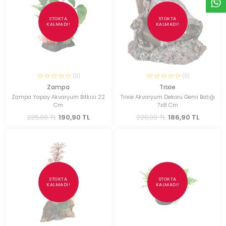
STOKTA
STOKTA
KALMADI!
KALMADI!
(0)
(0)
Zampa
Trixie
Zampa Yapay Akvaryum Bitkisi 22
Trixie Akvaryum Dekoru Gemi Batığı
Cm
7x8 Cm
225,00 TL
190,90 TL
220,00 TL
186,90 TL
STOKTA
STOKTA
KALMADI!
KALMADI!