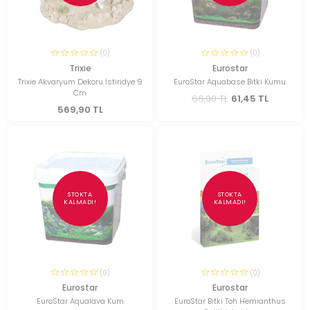
(0)
(0)
Trixie
Eurostar
Trixie Akvaryum Dekoru İstiridye 9
EuroStar Aquabase Bitki Kumu
Cm
66,00 TL
61,45 TL
569,90 TL
STOKTA
STOKTA
KALMADI!
KALMADI!
(0)
(0)
Eurostar
Eurostar
EuroStar Aqualava Kum
EuroStar Bitki Toh Hemianthus