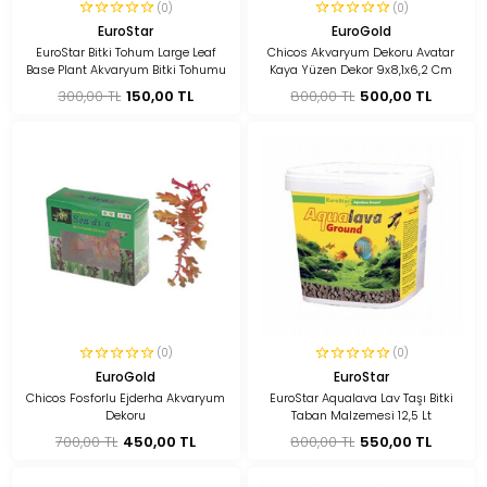
(0)
(0)
EuroStar
EuroGold
EuroStar Bitki Tohum Large Leaf
Chicos Akvaryum Dekoru Avatar
Base Plant Akvaryum Bitki Tohumu
Kaya Yüzen Dekor 9x8,1x6,2 Cm
300,00 TL
150,00 TL
800,00 TL
500,00 TL
(0)
(0)
EuroGold
EuroStar
Chicos Fosforlu Ejderha Akvaryum
EuroStar Aqualava Lav Taşı Bitki
Dekoru
Taban Malzemesi 12,5 Lt
700,00 TL
450,00 TL
800,00 TL
550,00 TL