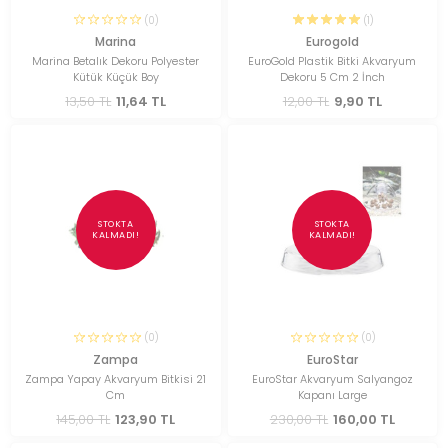
(0)
(1)
Marina
Eurogold
Marina Betalık Dekoru Polyester
EuroGold Plastik Bitki Akvaryum
Kütük Küçük Boy
Dekoru 5 Cm 2 İnch
13,50 TL
11,64 TL
12,00 TL
9,90 TL
STOKTA
STOKTA
KALMADI!
KALMADI!
(0)
(0)
Zampa
EuroStar
Zampa Yapay Akvaryum Bitkisi 21
EuroStar Akvaryum Salyangoz
Cm
Kapanı Large
145,00 TL
123,90 TL
230,00 TL
160,00 TL