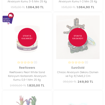
Akvaryum Kumu 3-5 Mm 25 Kg
Akvaryum Kumu 1-2 Mm 25 Kg
1.515,00 TL
1.064,90 TL
1.515,00 TL
1.064,90 TL
STOKTA
STOKTA
KALMADI!
KALMADI!
(0)
(0)
Reeflowers
EuroGold
Reeflowers Pearl White Sand
Chicos Akvaryum Dekoru Dümen
Kalsiyum Karbonatlı Akvaryum
ve Fıçı 8,7x4x6,2 Cm
Kumu 0,5-1 Mm 25 Kg
350,00 TL
249,90 TL
2.600,00 TL
1.820,00 TL