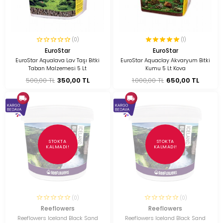
(0)
(1)
EuroStar
EuroStar
EuroStar Aqualava Lav Taşı Bitki
EuroStar Aquaclay Akvaryum Bitki
Taban Malzemesi 5 Lt
Kumu 5 Lt Kova
500,00 TL
350,00 TL
1.000,00 TL
650,00 TL
STOKTA
STOKTA
KALMADI!
KALMADI!
(0)
(0)
Reeflowers
Reeflowers
Reeflowers Iceland Black Sand
Reeflowers Iceland Black Sand