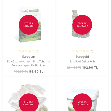
STOKTA
STOKTA
KALMADI!
KALMADI!
(0)
(0)
Eurostar
Eurogold
EuroStar Akvaryum Bitki Tohumu
EuroGold Dekor Kale
Glossostigma Elatinoides
204,00 TL
162,90 TL
106,00 TL
89,90 TL
STOKTA
STOKTA
KALMADI!
KALMADI!