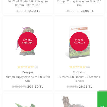
EuroGold Plastik Bitki Akvaryum
Zampa Yapay Akvaryum Bitkisi 20
Dekoru 5 Cm 2 İnch
Cm
14,00 TL
10,90 TL
145,00 TL
123,90 TL
STOKTA
STOKTA
KALMADI!
KALMADI!
(0)
(0)
Zampa
Eurostar
Zampa Yapay Akvaryum Bitkisi 20
EuroStar Bitki Tohumu Eleocharis
Cm
Parvula
240,00 TL
204,90 TL
31,00 TL
26,26 TL