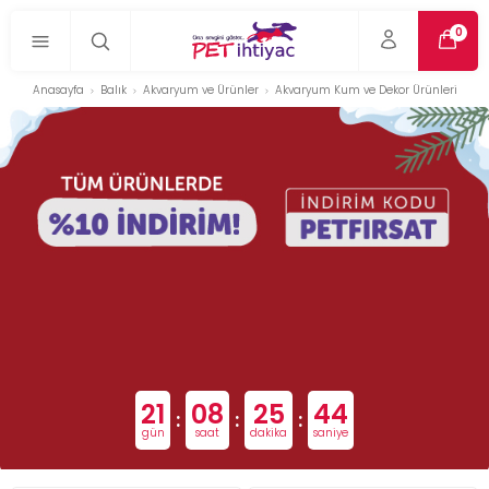
0
Anasayfa
Balık
Akvaryum ve Ürünler
Akvaryum Kum ve Dekor Ürünleri
21
08
25
43
:
:
:
gün
saat
dakika
saniye