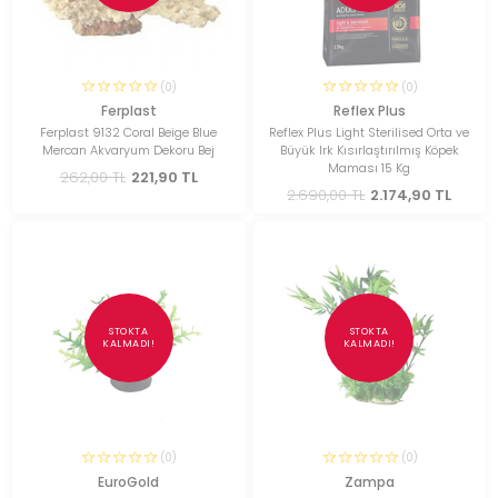
(0)
(0)
Ferplast
Reflex Plus
Ferplast 9132 Coral Beige Blue
Reflex Plus Light Sterilised Orta ve
Mercan Akvaryum Dekoru Bej
Büyük Irk Kısırlaştırılmış Köpek
Maması 15 Kg
262,00 TL
221,90 TL
2.690,00 TL
2.174,90 TL
STOKTA
STOKTA
KALMADI!
KALMADI!
(0)
(0)
EuroGold
Zampa