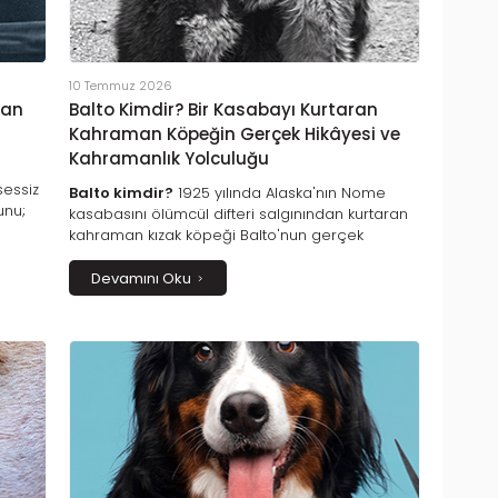
10 Temmuz 2026
dan
Balto Kimdir? Bir Kasabayı Kurtaran
Kahraman Köpeğin Gerçek Hikâyesi ve
Kahramanlık Yolculuğu
essiz
Balto kimdir?
1925 yılında Alaska'nın Nome
unu;
kasabasını ölümcül difteri salgınından kurtaran
nan
kahraman kızak köpeği Balto'nun gerçek
hikâyesini keşfedin. Cesareti, sadakati ve
fedakârlığıyla tarihe geçen Balto'nun ilham
Devamını Oku
veren yaşam öyküsü, hayvan sevgisinin en
etkileyici örneklerinden birini gözler önüne
seriyor.