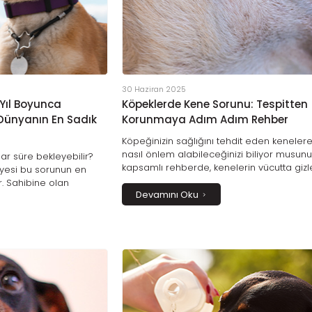
30 Haziran 2025
 Yıl Boyunca
Köpeklerde Kene Sorunu: Tespitten
Dünyanın En Sadık
Korunmaya Adım Adım Rehber
Köpeğinizin sağlığını tehdit eden kenelere
nasıl önlem alabileceğinizi biliyor musun
ar süre bekleyebilir?
kapsamlı rehberde, kenelerin vücutta gizl
yesi bu sorunun en
bölgelerden, doğru çıkarma yöntemlerin
or. Sahibine olan
en etkili korunma yollarına kadar her şeyi
Devamını Oku
10 yıl boyunca sürdüren
bulacaksınız. Patili dostunuzun güvenliği iç
kâyesi, köpeklerle
bilinçlenin, onu koruyun!
z bağı gözler önüne