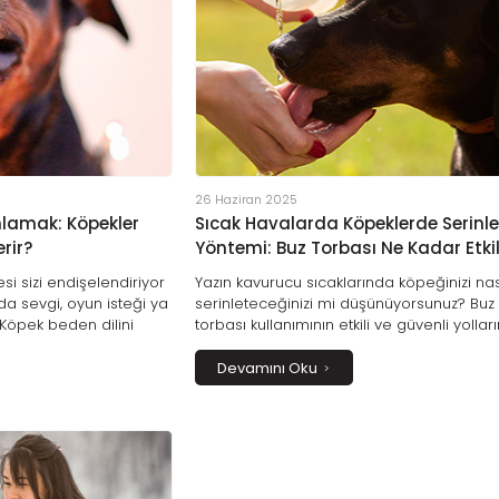
26 Haziran 2025
nlamak: Köpekler
Sıcak Havalarda Köpeklerde Serinl
rir?
Yöntemi: Buz Torbası Ne Kadar Etkil
si sizi endişelendiriyor
Yazın kavurucu sıcaklarında köpeğinizi nas
a sevgi, oyun isteği ya
serinleteceğinizi mi düşünüyorsunuz? Buz
r. Köpek beden dilini
torbası kullanımının etkili ve güvenli yolların
ir bağ kurmanın
veteriner onaylı serinletme önerilerini ve 
amda anlaşmak için
çarpması belirtilerini bu rehberde bulabilir
Devamını Oku