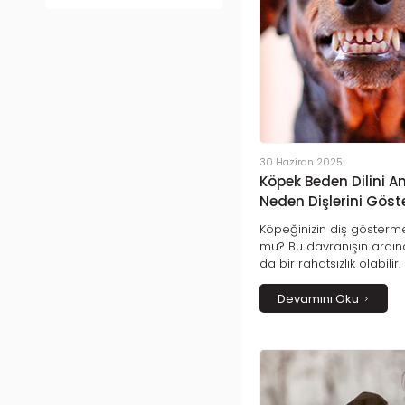
30 Haziran 2025
Köpek Beden Dilini A
Neden Dişlerini Göste
Köpeğinizin diş gösterme
mu? Bu davranışın ardınd
da bir rahatsızlık olabili
çözmek, onunla güçlü b
anahtarıdır. Gerçek anl
Devamını Oku
birlikte keşfe çıkalım!