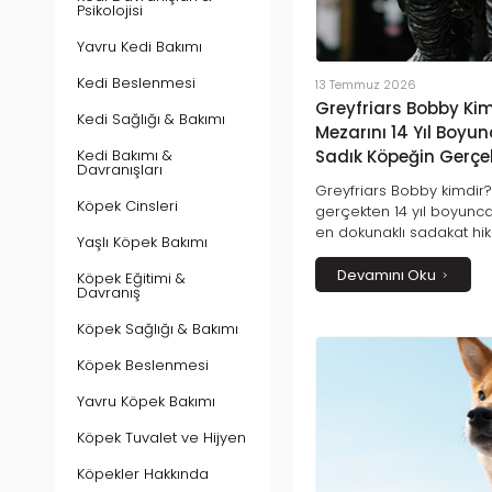
Psikolojisi
Yavru Kedi Bakımı
Kedi Beslenmesi
13 Temmuz 2026
Greyfriars Bobby Kim
Kedi Sağlığı & Bakımı
Mezarını 14 Yıl Boyu
Kedi Bakımı &
Sadık Köpeğin Gerçe
Davranışları
Greyfriars Bobby kimdir?
Köpek Cinsleri
gerçekten 14 yıl boyunc
en dokunaklı sadakat hik
Yaşlı Köpek Bakımı
kabul edilen Greyfriars
yaşam öyküsünü, heykeli
Devamını Oku
Köpek Eğitimi &
Davranış
günümüze bıraktığı miras
Köpek Sağlığı & Bakımı
Köpek Beslenmesi
Yavru Köpek Bakımı
Köpek Tuvalet ve Hijyen
Köpekler Hakkında