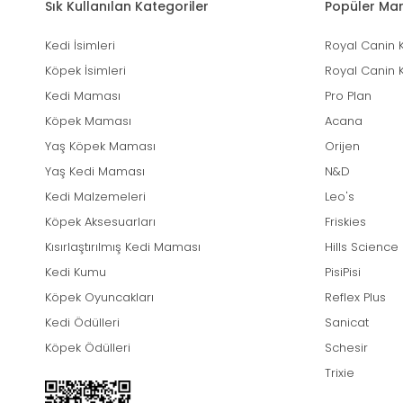
Sık Kullanılan Kategoriler
Popüler Mar
Kedi İsimleri
Royal Canin 
Köpek İsimleri
Royal Canin 
Kedi Maması
Pro Plan
Köpek Maması
Acana
Yaş Köpek Maması
Orijen
Yaş Kedi Maması
N&D
Kedi Malzemeleri
Leo's
Köpek Aksesuarları
Friskies
Kısırlaştırılmış Kedi Maması
Hills Science
Kedi Kumu
PisiPisi
Köpek Oyuncakları
Reflex Plus
Kedi Ödülleri
Sanicat
Köpek Ödülleri
Schesir
Trixie