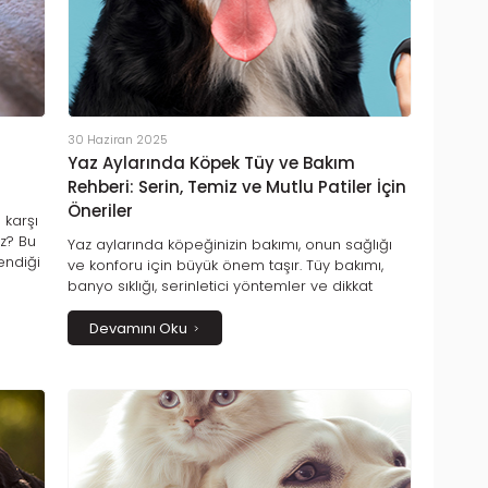
30 Haziran 2025
Yaz Aylarında Köpek Tüy ve Bakım
Rehberi: Serin, Temiz ve Mutlu Patiler İçin
Öneriler
 karşı
uz? Bu
Yaz aylarında köpeğinizin bakımı, onun sağlığı
endiği
ve konforu için büyük önem taşır. Tüy bakımı,
e ve
banyo sıklığı, serinletici yöntemler ve dikkat
edilmesi gereken ipuçlarıyla patili dostunuzu
in
yaz sıcaklarında koruyun!
Devamını Oku