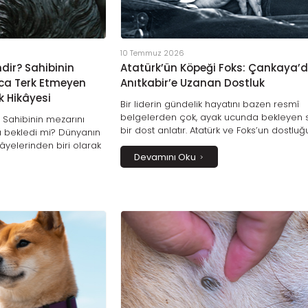
10 Temmuz 2026
dir? Sahibinin
Atatürk’ün Köpeği Foks: Çankaya’
nca Terk Etmeyen
Anıtkabir’e Uzanan Dostluk
k Hikâyesi
Bir liderin gündelik hayatını bazen resmî
belgelerden çok, ayak ucunda bekleyen s
 Sahibinin mezarını
bir dost anlatır. Atatürk ve Foks’un dostluğ
a bekledi mi? Dünyanın
Çankaya’daki anılardan Anıtkabir’de koru
âyelerinden biri olarak
hatıraya uzanan yönleriyle keşfedin.
Devamını Oku
 Bobby'nin gerçek
nin anlamını ve
ı keşfedin.