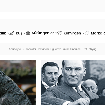
Sürüngenler
alık
Kuş
Kemirgen
Markal
Anasayfa
Köpekler Hakkında Bilgiler ve Bakım Önerileri - Pet İhtiyaç