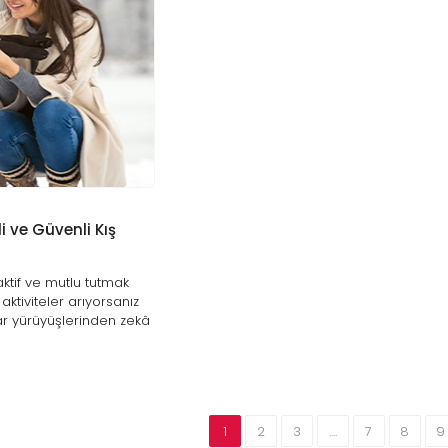
i ve Güvenli Kış
aktif ve mutlu tutmak
aktiviteler arıyorsanız
ar yürüyüşlerinden zekâ
soğuk havalarda keyifli
ı keşfedin.
1
2
3
....
7
8
9