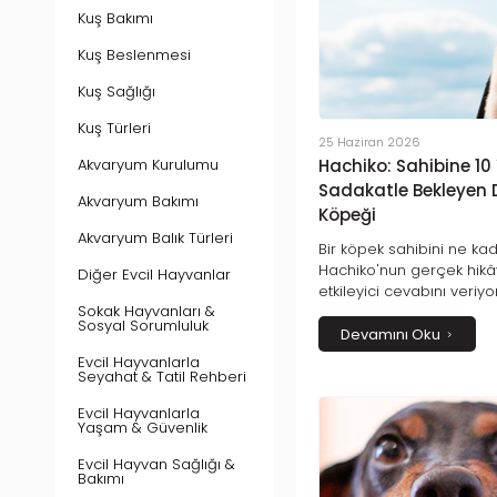
Kuş Bakımı
Kuş Beslenmesi
Kuş Sağlığı
Kuş Türleri
25 Haziran 2026
Akvaryum Kurulumu
Hachiko: Sahibine 10
Sadakatle Bekleyen 
Akvaryum Bakımı
Köpeği
Akvaryum Balık Türleri
Bir köpek sahibini ne kad
Hachiko'nun gerçek hikâ
Diğer Evcil Hayvanlar
etkileyici cevabını veriy
Sokak Hayvanları &
sevgisini ve sadakatini 
Sosyal Sorumluluk
Hachiko'nun unutulmaz hi
Devamını Oku
insanlar arasındaki eşsi
Evcil Hayvanlarla
seriyor.
Seyahat & Tatil Rehberi
Evcil Hayvanlarla
Yaşam & Güvenlik
Evcil Hayvan Sağlığı &
Bakımı