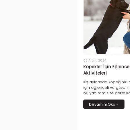
05 Aralık 2024
Köpekler İçin Eğlencel
Aktiviteleri
Kış aylarında köpeğinizi 
için eğlenceli ve güvenli 
bu yazı tam size göre! K
oyunlarına, köpeğinizle 
vakit geçirmenin yolların
Devamını Oku