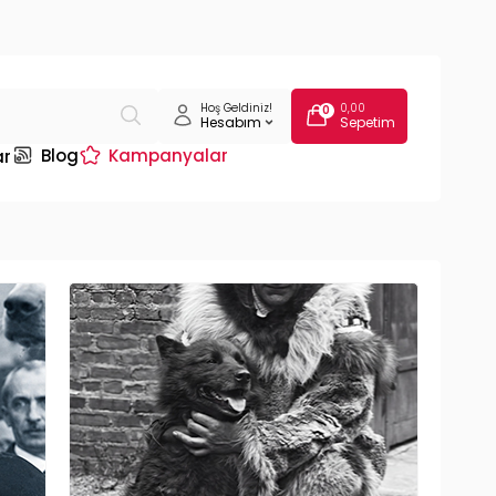
Hoş Geldiniz!
0,00
0
Hesabım
Sepetim
Blog
Kampanyalar
ar