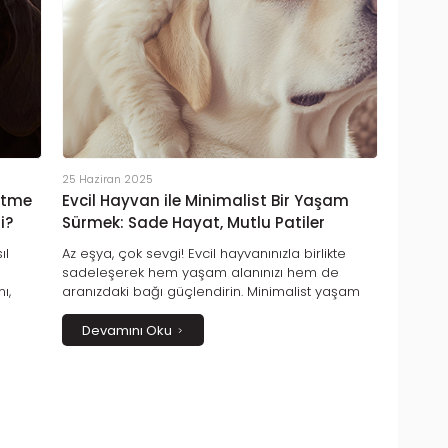
25 Haziran 2025
etme
Evcil Hayvan ile Minimalist Bir Yaşam
i?
Sürmek: Sade Hayat, Mutlu Patiler
ıl
Az eşya, çok sevgi! Evcil hayvanınızla birlikte
sadeleşerek hem yaşam alanınızı hem de
ı,
aranızdaki bağı güçlendirin. Minimalist yaşam
sıcak
şimdi patili dostlarla daha keyifli!
siniz!
Devamını Oku