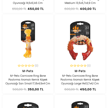
Oyuncağı 14,5x5,1x5 Cm
Medium 13,5x5,7x4,9 Cm
650,00 TL
450,00 TL
600,00 TL
400,00 TL
(0)
(0)
M-Pets
M-Pets
M-Pets Carnivore Ring Bone
M-Pets Carnivore Ring Bone
Pastırma Aromalı Kemik Köpek
Pastırma Aromalı Kemik Köpek
Oyuncağı Sarı Small 17,8x4,9x4 Cm
Oyuncağı Large 14x13,7x4,1 Cm
500,00 TL
350,00 TL
600,00 TL
450,00 TL