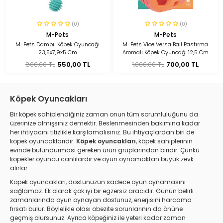
(0)
(0)
M-Pets
M-Pets
M-Pets Dambıl Köpek Oyuncağı
M-Pets Vice Versa Ball Pastırma
23,5x7,9x5 Cm
Aromalı Köpek Oyuncağı 12,5 Cm
800,00 TL
550,00 TL
1.000,00 TL
700,00 TL
Köpek Oyuncakları
Bir köpek sahiplendiğiniz zaman onun tüm sorumluluğunu da
üzerinize almışsınız demektir. Beslenmesinden bakımına kadar
her ihtiyacını titizlikle karşılamalısınız. Bu ihtiyaçlardan biri de
köpek oyuncaklarıdır.
Köpek oyuncakları
, köpek sahiplerinin
evinde bulundurması gereken ürün gruplarından biridir. Çünkü
köpekler oyuncu canlılardır ve oyun oynamaktan büyük zevk
alırlar.
Köpek oyuncakları, dostunuzun sadece oyun oynamasını
sağlamaz. Ek olarak çok iyi bir egzersiz aracıdır. Günün belirli
zamanlarında oyun oynayan dostunuz, enerjisini harcama
fırsatı bulur. Böylelikle olası obezite sorunlarının da önüne
geçmiş olursunuz. Ayrıca köpeğiniz ile yeteri kadar zaman