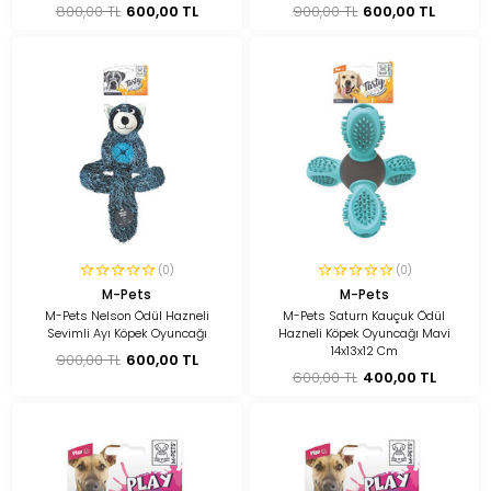
800,00 TL
600,00 TL
900,00 TL
600,00 TL
(0)
(0)
M-Pets
M-Pets
M-Pets Nelson Ödül Hazneli
M-Pets Saturn Kauçuk Ödül
Sevimli Ayı Köpek Oyuncağı
Hazneli Köpek Oyuncağı Mavi
14x13x12 Cm
900,00 TL
600,00 TL
600,00 TL
400,00 TL