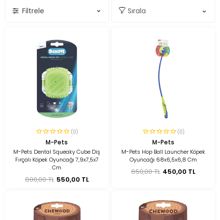
Filtrele
(0)
(0)
M-Pets
M-Pets
M-Pets Dental Squeaky Cube Diş
M-Pets Hop Ball Launcher Köpek
Fırçalı Köpek Oyuncağı 7,9x7,5x7
Oyuncağı 68x6,5x6,8 Cm
Cm
650,00 TL
450,00 TL
800,00 TL
550,00 TL