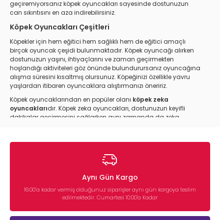
geçiremiyorsanız köpek oyuncakları sayesinde dostunuzun
can sıkıntısını en aza indirebilirsiniz.
Köpek Oyuncakları Çeşitleri
Köpekler için hem eğitici hem sağlıklı hem de eğitici amaçlı
birçok oyuncak çeşidi bulunmaktadır. Köpek oyuncağı alırken
dostunuzun yaşını, ihtiyaçlarını ve zaman geçirmekten
hoşlandığı aktiviteleri göz önünde bulundurursanız oyuncağına
alışma süresini kısaltmış olursunuz. Köpeğinizi özellikle yavru
yaşlardan itibaren oyuncaklara alıştırmanızı öneririz.
Köpek oyuncaklarından en popüler olanı
köpek zeka
oyuncakları
dır. Köpek zeka oyuncakları, dostunuzun keyifli
dakikalar geçirmesini sağlarken aynı zamanda da zeka
gelişimleri açısından yararlıdır.
Köpek top oyuncakları
da köpeklerin en sevdiği oyuncak
çeşitleri arasında yer alır. Dostunuzu doğru bir şekilde
eğitebilirseniz topu uzağa attığınız takdirde size geri getirecektir.
Top fırlatma oyununu köpeğiniz hiç bıkmadan uzun bir süre
oynayabileceğinden onun için de keyifli bir egzersiz olacaktır.
Aynı Gün Kargo
Fırlatılan nesneleri yakalayıp sahibine geri getirmekten büyük
16:00’a kadar vermiş olduğunuz siparişler aynı gün kargoya teslim
keyif alan köpeklerin sevdiği oyuncaklardan biri de frizbilerdir.
edilmektedir. Cumartesi 10:00'a Kadar
Köpek frizbi oyuncakları
kategorimizde dostunuzla keyifle
zaman geçirebileceğiniz frizbi çeşitlerini bulabilirsiniz.