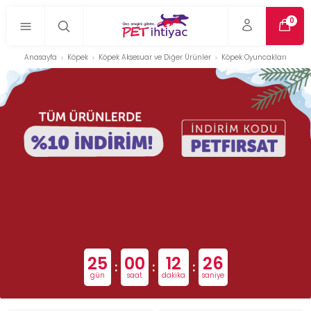
0
Anasayfa
Köpek
Köpek Aksesuar ve Diğer Ürünler
Köpek Oyuncakları
25
00
12
25
:
:
:
gün
saat
dakika
saniye