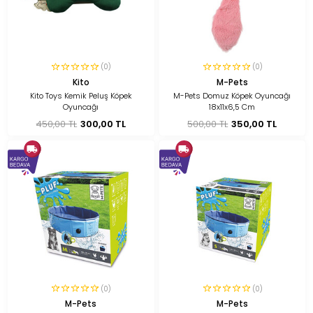
(0)
(0)
Kito
M-Pets
Kito Toys Kemik Peluş Köpek
M-Pets Domuz Köpek Oyuncağı
Oyuncağı
18x11x6,5 Cm
450,00 TL
300,00 TL
500,00 TL
350,00 TL
(0)
(0)
M-Pets
M-Pets