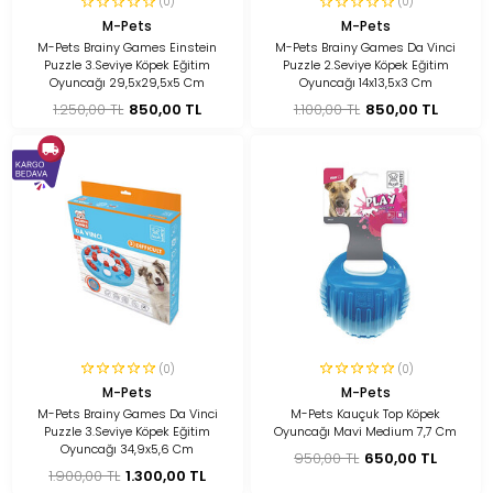
(0)
(0)
M-Pets
M-Pets
M-Pets Brainy Games Einstein
M-Pets Brainy Games Da Vinci
Puzzle 3.Seviye Köpek Eğitim
Puzzle 2.Seviye Köpek Eğitim
Oyuncağı 29,5x29,5x5 Cm
Oyuncağı 14x13,5x3 Cm
1.250,00 TL
850,00 TL
1.100,00 TL
850,00 TL
(0)
(0)
M-Pets
M-Pets
M-Pets Brainy Games Da Vinci
M-Pets Kauçuk Top Köpek
Puzzle 3.Seviye Köpek Eğitim
Oyuncağı Mavi Medium 7,7 Cm
Oyuncağı 34,9x5,6 Cm
950,00 TL
650,00 TL
1.900,00 TL
1.300,00 TL