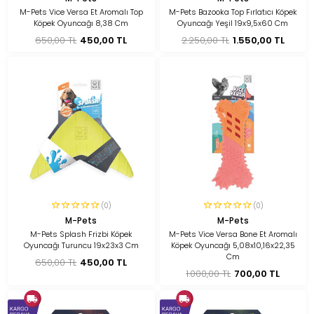
M-Pets Vice Versa Et Aromalı Top
M-Pets Bazooka Top Fırlatıcı Köpek
Köpek Oyuncağı 8,38 Cm
Oyuncağı Yeşil 19x9,5x60 Cm
650,00 TL
450,00 TL
2.250,00 TL
1.550,00 TL
(0)
(0)
M-Pets
M-Pets
M-Pets Splash Frizbi Köpek
M-Pets Vice Versa Bone Et Aromalı
Oyuncağı Turuncu 19x23x3 Cm
Köpek Oyuncağı 5,08x10,16x22,35
Cm
650,00 TL
450,00 TL
1.000,00 TL
700,00 TL