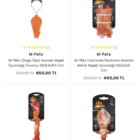
(0)
(0)
M-Pets
M-Pets
M-Pets Drogo Ödül Hazneli Köpek
M-Pets Carnivore Pastırma Aromalı
Oyuncağı Turuncu 18x8,5x8,5 Cm
Kemik Köpek Oyuncağı 14,5x5,1x5
Cm
900,00 TL
650,00 TL
650,00 TL
450,00 TL