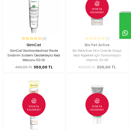
STOKTA
KALMADI!
(0)
(0)
GimCat
Bio Pet Active
GimCat Gastrointestinal Paste
Bio PetActive Skin Core Bx Drops
Sindirim Sistemi Destekleyici Kedi
Kedi Köpekler için Tamamlayıcı
Macunu 50 Gr
Vitamin 30 Ml
440,00 TL
350,00 TL
400,00 TL
300,00 TL
STOKTA
STOKTA
KALMADI!
KALMADI!