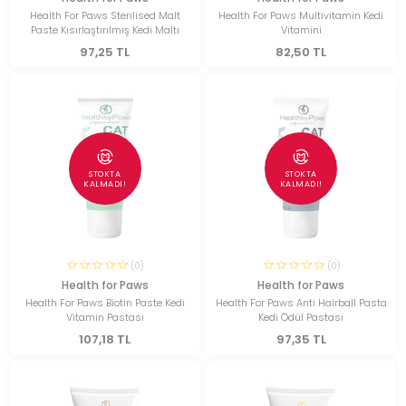
Health For Paws Sterilised Malt
Health For Paws Multivitamin Kedi
Paste Kısırlaştırılmış Kedi Maltı
Vitamini
97,25 TL
82,50 TL
STOKTA
STOKTA
KALMADI!
KALMADI!
(0)
(0)
Health for Paws
Health for Paws
Health For Paws Biotin Paste Kedi
Health For Paws Anti Hairball Pasta
Vitamin Pastası
Kedi Ödül Pastası
107,18 TL
97,35 TL