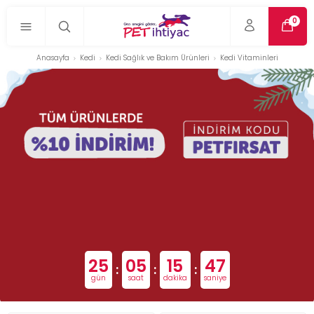
0
Anasayfa
Kedi
Kedi Sağlık ve Bakım Ürünleri
Kedi Vitaminleri
25
05
15
46
:
:
:
gün
saat
dakika
saniye