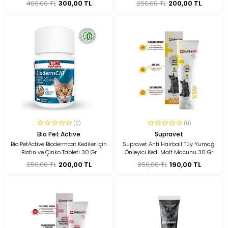
400,00 TL
300,00 TL
250,00 TL
200,00 TL
(0)
(0)
Bio Pet Active
Supravet
Bio PetActive Biodermcat Kediler İçin
Supravet Anti Hairball Tüy Yumağı
Biotin ve Çinko Tableti 30 Gr
Önleyici Kedi Malt Macunu 30 Gr
250,00 TL
200,00 TL
250,00 TL
190,00 TL