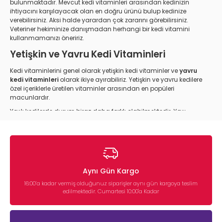
bulunmaktadır. Mevcut kedi vitaminleri arasından kedinizin
ihtiyacını karşılayacak olan en doğru ürünü bulup kedinize
verebilirsiniz. Aksi halde yarardan çok zararını görebilirsiniz.
Veteriner hekiminize danışmadan herhangi bir kedi vitamini
kullanmamanızı öneririz.
Yetişkin ve Yavru Kedi Vitaminleri
Kedi vitaminlerini genel olarak yetişkin kedi vitaminler ve
yavru
kedi vitaminleri
olarak ikiye ayırabiliriz. Yetişkin ve yavru kedilere
özel içeriklerle üretilen vitaminler arasından en popüleri
macunlardır.
Yaşlı kedilerde durum biraz daha farklı olabilmektedir. Yaşı
ilerleyen kedilerde hareket yavaşlıkları görüldüğü için
beslenmeleri de dikkat etmek gerekir. C vitamini içeren
kedi
vitaminleri
, yaşlı kediler için en uygun ürün çeşididir.
Kedi Vitamin Macunu
Aynı Gün Kargo
Kedi vitaminleri arasında en çok tercih edilen ve kedilerin de en
çok sevdiği ürünler kedi vitamin macunlarıdır. Kullanım
16:00’a kadar vermiş olduğunuz siparişler aynı gün kargoya teslim
açısından en yaygın marka
Gimcat
kedi vitaminleridir.
edilmektedir. Cumartesi 10:00'a Kadar
İçerisinde birçok vitamini barındıran macunlar, kedilerin tüy ve
deri sağlığı açısından son derece önemlidir. Düzenli kullanım
halinde tüy dökülmelerinde ciddi bir azalma yaşatır. Minik