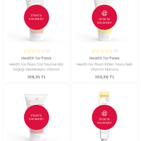
STOKTA
KALMADI!
STOKTA
KALMADI!
(0)
(0)
Health for Paws
Health for Paws
Health For Paws Cat Taurine Göz
Health For Paws Kitten Yavru Kedi
Sağlığı Destekleyici Vitamin
Vitamin Macunu
106,10 TL
100,30 TL
STOKTA
KALMADI!
STOKTA
KALMADI!