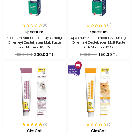
(0)
(0)
Spectrum
Spectrum
Spectrum Anti Hairball Tüy Yumağı
Spectrum Anti Hairball Tüy Yumağı
Önlemeyi Destekleyen Malt Paste
Önlemeyi Destekleyen Malt Paste
Kedi Macunu 100 Gr
Kedi Macunu 30 Gr
300,00 TL
200,00 TL
300,00 TL
150,00 TL
(3)
(0)
GimCat
GimCat