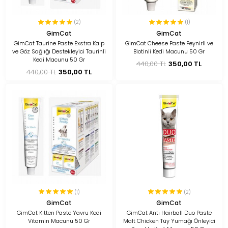
(2)
(1)
GimCat
GimCat
GimCat Taurine Paste Exstra Kalp
GimCat Cheese Paste Peynirli ve
ve Göz Sağlığı Destekleyici Taurinli
Biotinli Kedi Macunu 50 Gr
Kedi Macunu 50 Gr
440,00 TL
350,00 TL
440,00 TL
350,00 TL
(1)
(2)
GimCat
GimCat
GimCat Kitten Paste Yavru Kedi
GimCat Anti Hairball Duo Paste
Vitamin Macunu 50 Gr
Malt Chicken Tüy Yumağı Önleyici