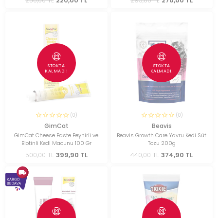
250,00 TL
220,00 TL
295,00 TL
270,00 TL
STOKTA
STOKTA
KALMADI!
KALMADI!
(0)
(0)
GimCat
Beavis
GimCat Cheese Paste Peynirli ve
Beavis Growth Care Yavru Kedi Süt
Biotinli Kedi Macunu 100 Gr
Tozu 200g
500,00 TL
399,90 TL
440,00 TL
374,90 TL