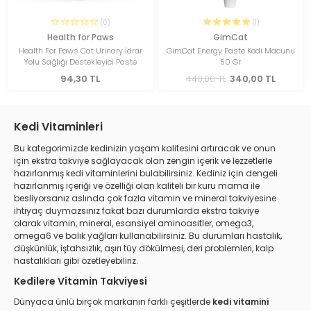
(0)
(1)
Health for Paws
GimCat
Health For Paws Cat Urinary İdrar
GimCat Energy Paste Kedi Macunu
Yolu Sağlığı Destekleyici Paste
50 Gr
94,30 TL
440,00 TL
340,00 TL
Kedi Vitaminleri
Bu kategorimizde kedinizin yaşam kalitesini artıracak ve onun
için ekstra takviye sağlayacak olan zengin içerik ve lezzetlerle
hazırlanmış kedi vitaminlerini bulabilirsiniz. Kediniz için dengeli
hazırlanmış içeriği ve özelliği olan kaliteli bir kuru mama ile
besliyorsanız aslında çok fazla vitamin ve mineral takviyesine
ihtiyaç duymazsınız fakat bazı durumlarda ekstra takviye
olarak vitamin, mineral, esansiyel aminoasitler, omega3,
omega6 ve balık yağları kullanabilirsiniz. Bu durumları hastalık,
düşkünlük, iştahsızlık, aşırı tüy dökülmesi, deri problemleri, kalp
hastalıkları gibi özetleyebiliriz.
Kedilere Vitamin Takviyesi
Dünyaca ünlü birçok markanın farklı çeşitlerde
kedi vitamini