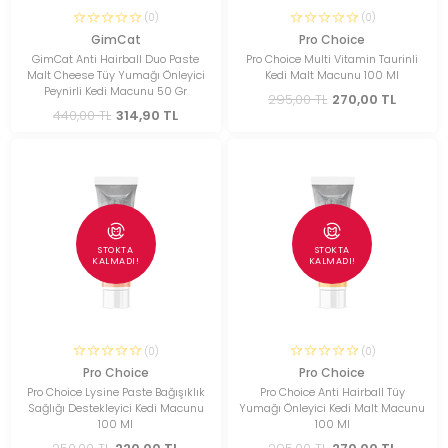
(0)
(0)
GimCat
Pro Choice
GimCat Anti Hairball Duo Paste
Pro Choice Multi Vitamin Taurinli
Malt Cheese Tüy Yumağı Önleyici
Kedi Malt Macunu 100 Ml
Peynirli Kedi Macunu 50 Gr
295,00 TL
270,00 TL
440,00 TL
314,90 TL
STOKTA
STOKTA
KALMADI!
KALMADI!
(0)
(0)
Pro Choice
Pro Choice
Pro Choice Lysine Paste Bağışıklık
Pro Choice Anti Hairball Tüy
Sağlığı Destekleyici Kedi Macunu
Yumağı Önleyici Kedi Malt Macunu
100 Ml
100 Ml