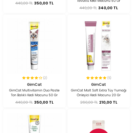
Tavuklu Kedi Macunu 50 Gr
440,00 TL
350,00 TL
440,00 TL
340,00 TL
(2)
(5)
GimCat
GimCat
GimCat Multivitamin Duo Paste
GimCat Malt Soft Extra Tüy Yumağı
Ton Balıklı Kedi Macunu 50 Gr
Önleyici Kedi Macunu 20 Gr
440,00 TL
350,00 TL
260,00 TL
210,00 TL