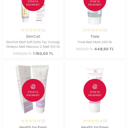
STOKTA
STOKTA
KALMADI!
KALMADI!
(0)
(0)
GimCat
Trixie
GimCat Malt Soft Extra Tüy Yumağı
Trixie Kedi Maltı 240 Gr
Önleyici Kedi Macunu 2 Adet 100 Gr
623,00 TL
448,90 TL
1.460,00 TL
1.150,00 TL
STOKTA
STOKTA
KALMADI!
KALMADI!
(0)
(0)
Health for Paws
Health for Paws