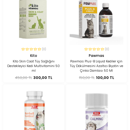
(0)
(0)
Kito
Pawmas
Kito Skin Coat Tüy Sağlığını
Pawmas Plus-B Liquid Kediler için
Destekleyici Kedi Multivitamini 50
Tüy Dökülmesini Azaltıcı Biyotin ve
ml
Çinko Damlası 50 Ml
450,00 TL
300,00 TL
150,00 TL
100,00 TL