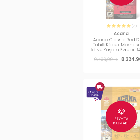
(3)
Acana
Acana Classic Red D
Tahıllı Köpek Mamas
Irk ve Yaşam Evreleri 1
9.400,00 TL
8.224,9
STOKTA
KALMADI!