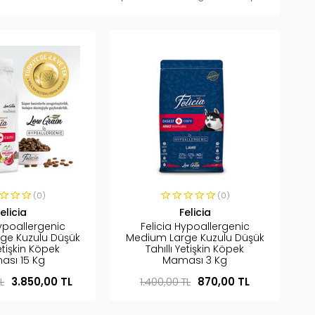
(0)
(0)
elicia
Felicia
Hypoallergenic
Felicia Hypoallergenic
ge Kuzulu Düşük
Medium Large Kuzulu Düşük
Yetişkin Köpek
Tahıllı Yetişkin Köpek
sı 15 Kg
Maması 3 Kg
L
3.850,00 TL
1.400,00 TL
870,00 TL