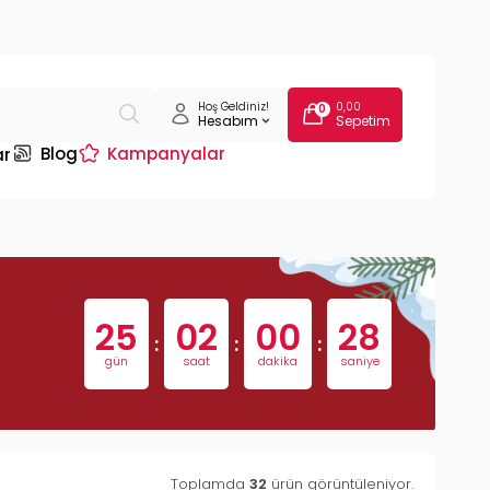
Hoş Geldiniz!
0,00
0
Hesabım
Sepetim
Blog
Kampanyalar
ar
25
02
00
27
:
:
:
gün
saat
dakika
saniye
Toplamda
32
ürün görüntüleniyor.