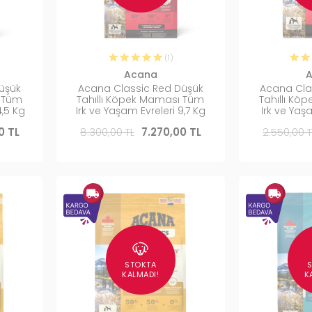
(1)
Acana
üşük
Acana Classic Red Düşük
Acana Cla
ı Tüm
Tahıllı Köpek Maması Tüm
Tahıllı K
4,5 Kg
Irk ve Yaşam Evreleri 9,7 Kg
Irk ve Yaş
0 TL
8.300,00 TL
7.270,00 TL
2.550,00 T
STOKTA
KALMADI!
K