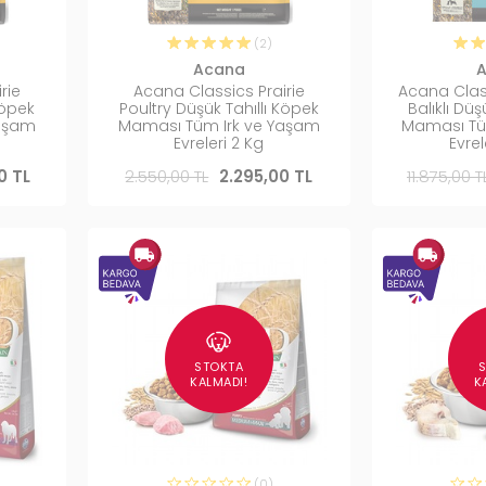
(2)
Acana
rie
Acana Classics Prairie
Acana Clas
Köpek
Poultry Düşük Tahıllı Köpek
Balıklı Düş
Yaşam
Maması Tüm Irk ve Yaşam
Maması Tü
Evreleri 2 Kg
Evrel
0 TL
2.550,00 TL
2.295,00 TL
11.875,00 T
STOKTA
KALMADI!
K
(0)