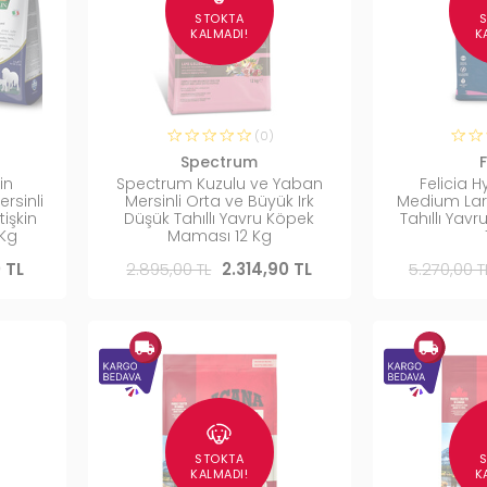
STOKTA
KALMADI!
K
(0)
Spectrum
F
in
Spectrum Kuzulu ve Yaban
Felicia 
rsinli
Mersinli Orta ve Büyük Irk
Medium Lar
tişkin
Düşük Tahıllı Yavru Köpek
Tahıllı Ya
Kg
Maması 12 Kg
 TL
2.895,00 TL
2.314,90 TL
5.270,00 T
STOKTA
KALMADI!
K