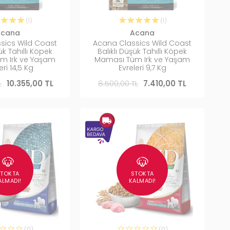
(1)
(1)
Acana
Acana
sics Wild Coast
Acana Classics Wild Coast
ük Tahıllı Köpek
Balıklı Düşük Tahıllı Köpek
m Irk ve Yaşam
Maması Tüm Irk ve Yaşam
eri 14,5 Kg
Evreleri 9,7 Kg
L
10.355,00 TL
8.500,00 TL
7.410,00 TL
STOKTA
STOKTA
ALMADI!
KALMADI!
(0)
(0)