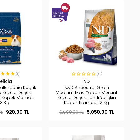
(1)
(0)
elicia
ND
oallergenic Küçük
N&D Ancestral Grain
rk Kuzulu Düşük
Medium Maxi Yaban Mersinli
vru Köpek Maması
Kuzulu Düşük Tahıllı Yetişkin
3 Kg
Köpek Maması 12 Kg
TL
920,00 TL
6.580,00 TL
5.050,00 TL