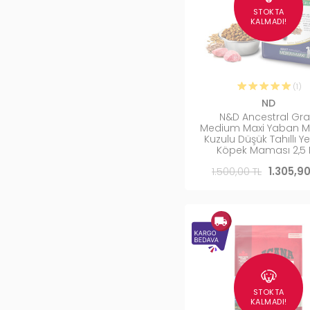
STOKTA
KALMADI!
(1)
ND
N&D Ancestral Gra
Medium Maxi Yaban Me
Kuzulu Düşük Tahıllı Ye
Köpek Maması 2,5 
1.500,00 TL
1.305,90
STOKTA
KALMADI!