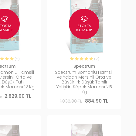
STOKTA
STOKTA
ALMADI!
KALMADI!
(2)
(2)
ectrum
Spectrum
omonlu Hamsili
Spectrum Somonlu Hamsili
ersinli Orta ve
ve Yaban Mersinli Orta ve
 Düşük Tahıllı
Büyük Irk Düşük Tahıllı
pek Maması 12 Kg
Yetişkin Köpek Maması 2,5
Kg
L
2.829,90 TL
1.035,00 TL
884,90 TL