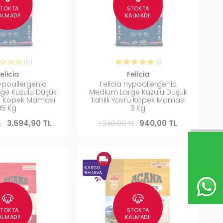
STOKTA
STOKTA
ALMADI!
KALMADI!
(0)
(1)
elicia
Felicia
Hypoallergenic
Felicia Hypoallergenic
ge Kuzulu Düşük
Medium Large Kuzulu Düşük
vru Köpek Maması
Tahıllı Yavru Köpek Maması
15 Kg
3 Kg
L
3.694,90 TL
1.340,00 TL
940,00 TL
STOKTA
STOKTA
ALMADI!
KALMADI!