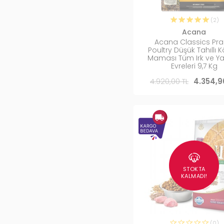
(2)
Acana
Acana Classics Prai
Poultry Düşük Tahıllı 
Maması Tüm Irk ve 
Evreleri 9,7 Kg
4.920,00 TL
4.354,9
STOKTA
KALMADI!
(0)