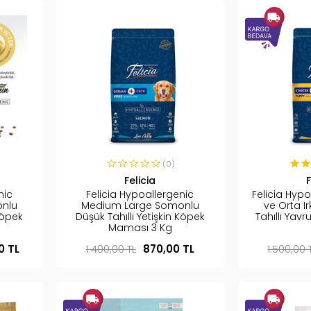
(0)
Felicia
F
nic
Felicia Hypoallergenic
Felicia Hyp
nlu
Medium Large Somonlu
ve Orta I
Köpek
Düşük Tahıllı Yetişkin Köpek
Tahıllı Ya
Maması 3 Kg
0 TL
1.400,00 TL
870,00 TL
1.500,00 