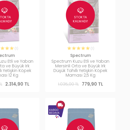
STOKTA
STOKTA
ALMADI!
KALMADI!
(1)
(1)
ectrum
Spectrum
zu Etli ve Yaban
Spectrum Kuzu Etli ve Yaban
rta ve Büyük Irk
Mersinli Orta ve Büyük Irk
lı Yetişkin Köpek
Düşük Tahıllı Yetişkin Köpek
sı 12 Kg
Maması 2,5 Kg
TL
2.314,90 TL
1.035,00 TL
779,90 TL