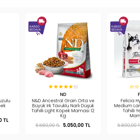
(1)
ND
F
uzulu
N&D Ancestral Grain Orta ve
Felicia 
pek
Büyük Irk Tavuklu Narlı Düşük
Medium Lar
Tahıllı Light Köpek Maması 12
Tahıllı 
Kg
Mama
0 TL
6.580,00 TL
5.050,00 TL
5.800,00 T