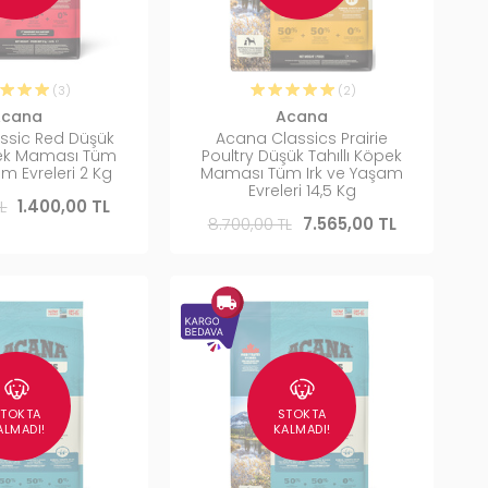
(3)
(2)
Acana
Acana
ssic Red Düşük
Acana Classics Prairie
öpek Maması Tüm
Poultry Düşük Tahıllı Köpek
am Evreleri 2 Kg
Maması Tüm Irk ve Yaşam
Evreleri 14,5 Kg
L
1.400,00 TL
8.700,00 TL
7.565,00 TL
STOKTA
STOKTA
ALMADI!
KALMADI!