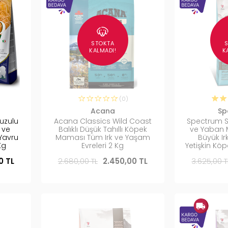
STOKTA
KALMADI!
K
(0)
Acana
Sp
uzulu
Acana Classics Wild Coast
Spectrum S
 ve
Balıklı Düşük Tahıllı Köpek
ve Yaban M
 Yavru
Maması Tüm Irk ve Yaşam
Büyük Irk
Kg
Evreleri 2 Kg
Yetişkin Kö
0 TL
2.680,00 TL
2.450,00 TL
3.625,00 T