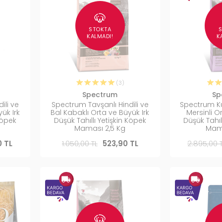
STOKTA
KALMADI!
K
(3)
Spectrum
Sp
ili ve
Spectrum Tavşanlı Hindili ve
Spectrum Ku
ük Irk
Bal Kabaklı Orta ve Büyük Irk
Mersinli O
Köpek
Düşük Tahıllı Yetişkin Köpek
Düşük Tahıl
Maması 2,5 Kg
Mama
0 TL
1.050,00 TL
523,90 TL
2.895,00 