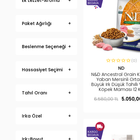
Ek Lezzet-Aroma
Paket Ağırlığı
Beslenme Seçeneği
(0)
ND
Hassasiyet Seçimi
N&D Ancestral Grain K
Yaban Mersinli Orta
Büyük Irk Düşük Tahıllı
Köpek Maması 12 
Tahıl Oranı
6.580,00 TL
5.050,0
Irka Özel
Irk-Boyut