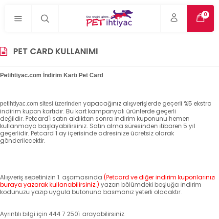
0
PET CARD KULLANIMI
Petihtiyac.com İndirim Kartı Pet Card
yapacağınız alışverişlerde geçerli %5 ekstra
petihtiyac.com sitesi üzerinden
indirim kupon kartıdır.
Bu kart kampanyalı ürünlerde geçerli
değildir.
Petcard'ı satın aldıktan sonra indirim kuponunu hemen
kullanmaya başlayabilirsiniz.
Satın alma süresinden itibaren 5 yıl
geçerlidir.
Petcard 1 ay içerisinde adresinize ücretsiz olarak
gönderilecektir.
Alışveriş sepetinizin 1. aşamasında
(
Petcard ve diğer indirim kuponlarınızı
buraya yazarak kullanabilirsiniz.)
yazan bölümdeki boşluğa indirim
kodunuzu yazıp uygula butonuna basmanız yeterli olacaktır.
Ayrıntılı bilgi için 444 7 250'i arayabilirsiniz.