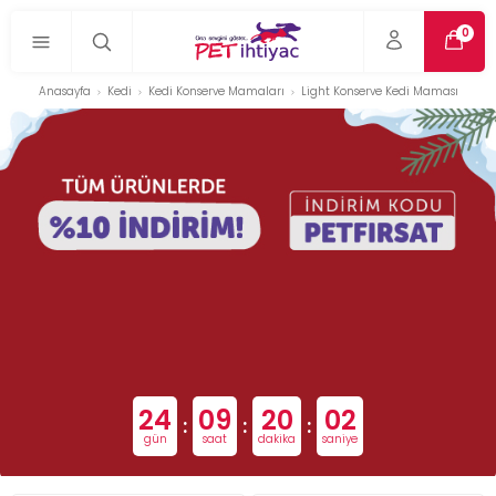
0
Anasayfa
Kedi
Kedi Konserve Mamaları
Light Konserve Kedi Maması
24
09
20
02
:
:
:
gün
saat
dakika
saniye