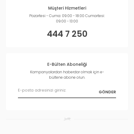
Light Konserve Kedi Maması Fiyatları
Müşteri Hizmetleri
Light konserve kedi maması fiyatları; ürünün markasına,
Pazartesi - Cuma: 09:00 - 18:00 Cumartesi:
içeriğine, gramajına ve özel formülasyonuna göre değişiklik
09:00 - 13:00
gösterebilir. Diyet ve özel seri ürünler standart yaş mamalara
444 7 250
kıyasla farklı fiyat aralıklarında sunulabilir.
petihtiyac.com üzerinden satın alacağınız tüm ürünler
%100
orijinal ürün garantisi
ile gönderilir. Kullanıcı yorumları ve
detaylı ürün açıklamaları sayesinde kediniz için en doğru light
konserve kedi mamasını güvenle tercih edebilirsiniz.
E-Bülten Aboneliği
Kampanyalardan haberdar olmak için e-
bültene abone olun.