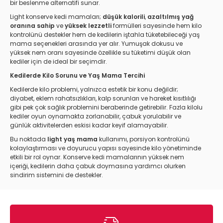
bir beslenme alternatifi sunar.
Light konserve kedi mamaları;
düşük kalorili
,
azaltılmış yağ
oranına sahip
ve
yüksek lezzetli
formülleri sayesinde hem kilo
kontrolünü destekler hem de kedilerin iştahla tüketebileceği yaş
mama seçenekleri arasında yer alır. Yumuşak dokusu ve
yüksek nem oranı sayesinde özellikle su tüketimi düşük olan
kediler için de ideal bir seçimdir.
Kedilerde Kilo Sorunu ve Yaş Mama Tercihi
Kedilerde kilo problemi, yalnızca estetik bir konu değildir;
diyabet, eklem rahatsızlıkları, kalp sorunları ve hareket kısıtlılığı
gibi pek çok sağlık problemini beraberinde getirebilir. Fazla kilolu
kediler oyun oynamakta zorlanabilir, çabuk yorulabilir ve
günlük aktivitelerden eskisi kadar keyif alamayabilir.
Bu noktada
light yaş mama
kullanımı, porsiyon kontrolünü
kolaylaştırması ve doyurucu yapısı sayesinde kilo yönetiminde
etkili bir rol oynar. Konserve kedi mamalarının yüksek nem
içeriği, kedilerin daha çabuk doymasına yardımcı olurken
sindirim sistemini de destekler.
Light Konserve Kedi Maması Nedir?
Light konserve kedi maması
, kedilerin kilo kontrolünü
sağlamak veya kilo vermelerine yardımcı olmak amacıyla özel
olarak formüle edilen yaş mama çeşitleridir. Standart konserve