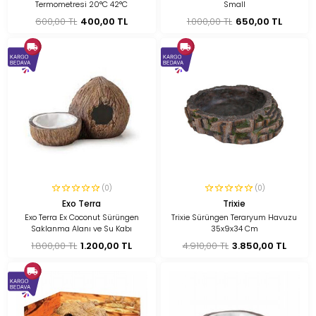
Termometresi 20°C 42°C
Small
600,00 TL
400,00 TL
1.000,00 TL
650,00 TL
(0)
(0)
Exo Terra
Trixie
Exo Terra Ex Coconut Sürüngen
Trixie Sürüngen Teraryum Havuzu
Saklanma Alanı ve Su Kabı
35x9x34 Cm
1.800,00 TL
1.200,00 TL
4.910,00 TL
3.850,00 TL