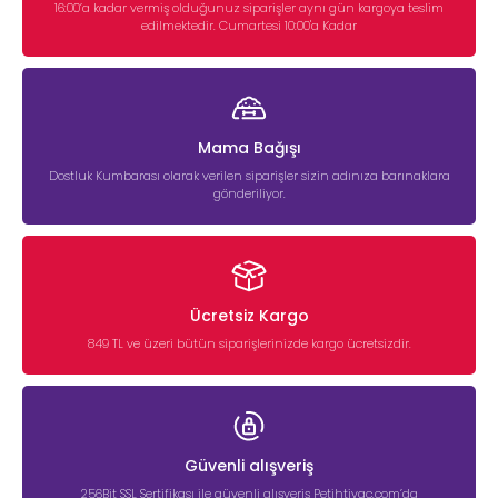
16:00’a kadar vermiş olduğunuz siparişler aynı gün kargoya teslim
edilmektedir. Cumartesi 10:00'a Kadar
Mama Bağışı
Dostluk Kumbarası olarak verilen siparişler sizin adınıza barınaklara
gönderiliyor.
Ücretsiz Kargo
849 TL ve üzeri bütün siparişlerinizde kargo ücretsizdir.
Güvenli alışveriş
256Bit SSL Sertifikası ile güvenli alışveriş Petihtiyac.com’da