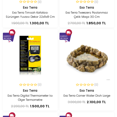
(0)
(0)
Exo Terra
Exo Terra
Exo Terra Timsah Kafatası
Exo Terra Tweezers Paslanmaz
Sürüngen Yuvası Dekor 22x11x8 Cm
Çelik Maşa 30 Cm
1.900,00 TL
1.300,00 TL
2.700,00 TL
1.850,00 TL
(0)
(0)
Exo Terra
Exo Terra
Exo Terra Digital Thermometer Isı
Exo Terra Corner Water Dish Large
Ölçer Termometre
3.000,00 TL
2.100,00 TL
2.200,00 TL
1.500,00 TL