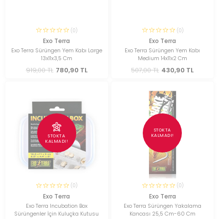
(0)
(0)
Exo Terra
Exo Terra
Exo Terra Sürüngen Yem Kabı Large
Exo Terra Sürüngen Yem Kabı
13x11x3,5 Cm
Medium 14x11x2 Cm
919,00 TL
780,90 TL
507,00 TL
430,90 TL
STOKTA
KALMADI!
STOKTA
KALMADI!
(0)
(0)
Exo Terra
Exo Terra
Exo Terra Incubation Box
Exo Terra Sürüngen Yakalama
Sürüngenler İçin Kuluçka Kutusu
Kancası 25,5 Cm-60 Cm