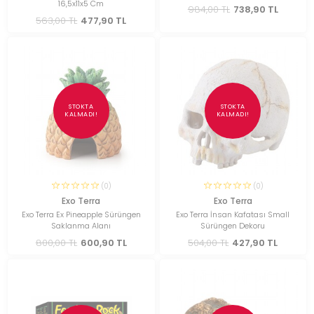
16,5x11x5 Cm
984,00 TL
738,90 TL
563,00 TL
477,90 TL
STOKTA
STOKTA
KALMADI!
KALMADI!
(0)
(0)
Exo Terra
Exo Terra
Exo Terra Ex Pineapple Sürüngen
Exo Terra İnsan Kafatası Small
Saklanma Alanı
Sürüngen Dekoru
800,00 TL
600,90 TL
504,00 TL
427,90 TL