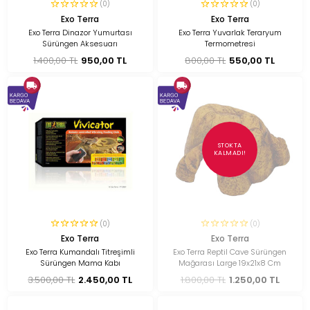
(0)
(0)
Exo Terra
Exo Terra
Exo Terra Dinazor Yumurtası
Exo Terra Yuvarlak Teraryum
Sürüngen Aksesuarı
Termometresi
1.400,00 TL
950,00 TL
800,00 TL
550,00 TL
STOKTA
KALMADI!
(0)
(0)
Exo Terra
Exo Terra
Exo Terra Kumandalı Titreşimli
Exo Terra Reptil Cave Sürüngen
Sürüngen Mama Kabı
Mağarası Large 19x21x8 Cm
3.500,00 TL
2.450,00 TL
1.800,00 TL
1.250,00 TL