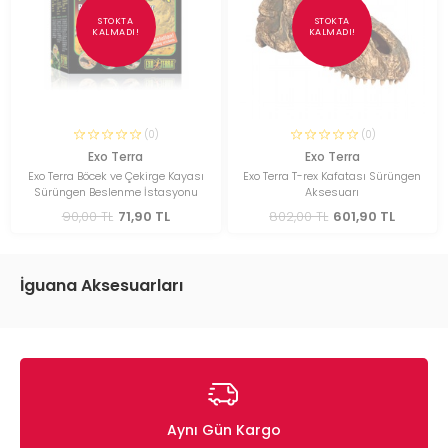
STOKTA
STOKTA
KALMADI!
KALMADI!
(0)
(0)
Exo Terra
Exo Terra
Exo Terra Böcek ve Çekirge Kayası
Exo Terra T-rex Kafatası Sürüngen
Sürüngen Beslenme İstasyonu
Aksesuarı
90,00 TL
71,90 TL
802,00 TL
601,90 TL
İguana Aksesuarları
Aynı Gün Kargo