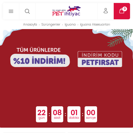
0
Anasayfa
Sürüngenler
İguana
İguana Aksesuarları
22
08
01
00
:
:
:
gün
saat
dakika
saniye