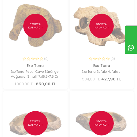
STOKTA
STOKTA
KALMADI!
KALMADI!
(0)
(0)
Exo Terra
Exo Terra
Exo Terra Reptil Cave Sürüngen
Exo Terra Bufalo Kafatası
Mağarası Small 17x15,5x7,5 Cm
504,00 TL
427,90 TL
1.000,00 TL
650,00 TL
STOKTA
STOKTA
KALMADI!
KALMADI!