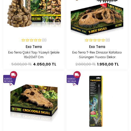
(0)
(0)
Exo Terra
Exo Terra
Exo Terra Çakıl Taşı Yüzeyli Şelale
Exo Terra T-Rex Dinazor Kafatası
16x20x17 Cm
Sürüngen Yuvası Dekor
5.800,00 TL
4.050,00 TL
2.800,00 TL
1.950,00 TL