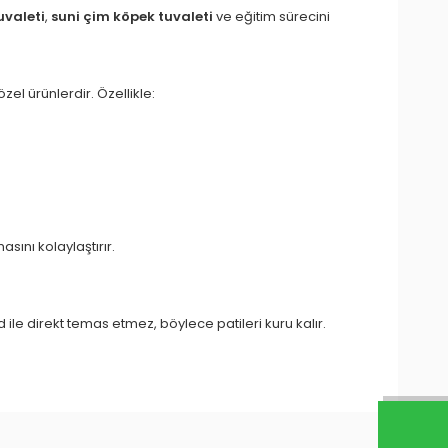
uvaleti
,
suni çim köpek tuvaleti
ve eğitim sürecini
zel ürünlerdir. Özellikle:
ını kolaylaştırır.
 ile direkt temas etmez, böylece patileri kuru kalır.