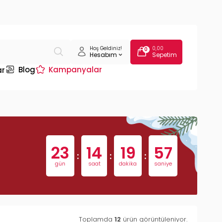
Hoş Geldiniz!
0,00
0
Hesabım
Sepetim
Blog
Kampanyalar
ar
23
14
19
56
:
:
:
gün
saat
dakika
saniye
Toplamda
12
ürün görüntüleniyor.