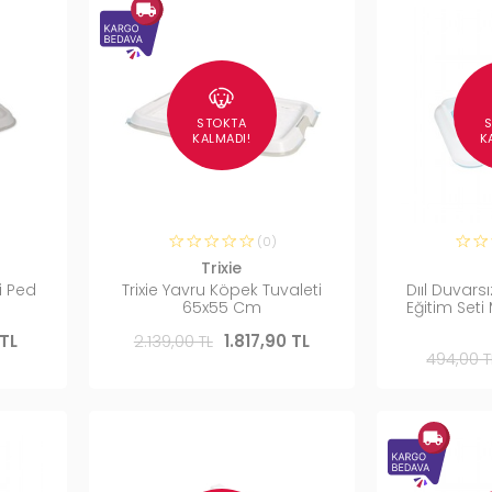
STOKTA
KALMADI!
K
(0)
Trixie
i Ped
Trixie Yavru Köpek Tuvaleti
Dııl Duvars
65x55 Cm
Eğitim Seti
TL
2.139,00 TL
1.817,90 TL
494,00 T