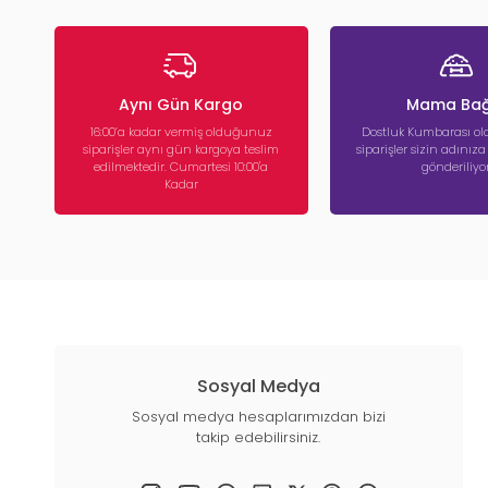
Çerçeveli Köpek Tuva
Çiş pedini sabitleyen k
Öne çıkan özellikler:
Kaymaz taban
Aynı Gün Kargo
Mama Bağ
Ped sabitleme siste
16:00’a kadar vermiş olduğunuz
Dostluk Kumbarası ola
Uygun fiyatlı köpek t
siparişler aynı gün kargoya teslim
siparişler sizin adınız
Suni Çim Köpek Tuval
edilmektedir. Cumartesi 10:00'a
gönderiliyor
Doğal çim hissi veren yap
Kadar
Kimler için uygun?
Küçük ırk köpekler
Balkon kullanımı
Gerçek çim alışkanlı
Köpek Çiş Pedi ve Eğit
Tuvalet eğitiminin teme
hijyenini korur.
Ayrıca tuvalet eğitim sp
Sosyal Medya
Köpek Tuvaleti Seçerk
Sosyal medya hesaplarımızdan bizi
takip edebilirsiniz.
Doğru ürünü seçmek için
✔
Köpeğinizin ırkı ve