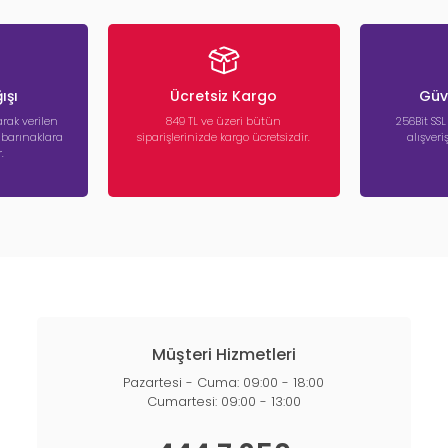
leti
enar çerçevesi sayesinde ped kaymaz ve dağılmaz. Hareketli ve enerji
ışı
Ücretsiz Kargo
Güve
mi
rak verilen
849 TL ve üzeri bütün
256Bit SSL
uvaleti seçenekleri
a barınaklara
siparişlerinizde kargo ücretsizdir.
alışver
eti
.
ısıyla özellikle dışarı alışkanlığı olan köpekler için tercih edilir. Balko
ğı olan köpekler
im Ürünleri
l ürünlerinden biri
köpek çiş pedi
dir. Yüksek emici yüzey, sızdırmaz al
reyi gibi destekleyici ürünler de süreci hızlandırmaya yardımcı olur.
Müşteri Hizmetleri
en Nelere Dikkat Edilmeli?
Pazartesi - Cuma: 09:00 - 18:00
Cumartesi: 09:00 - 13:00
 şu kriterlere dikkat etmelisiniz:
 boyutu