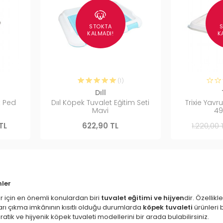
STOKTA
KALMADI!
K
(1)
Dıll
t Ped
Dııl Köpek Tuvalet Eğitim Seti
Trixie Yavr
Mavi
49
TL
622,90 TL
1.220,00 
mler
 için en önemli konulardan biri
tuvalet eğitimi ve hijyen
dir. Özellik
rı çıkma imkânının kısıtlı olduğu durumlarda
köpek tuvaleti
ürünleri 
atik ve hijyenik köpek tuvaleti modellerini bir arada bulabilirsiniz.