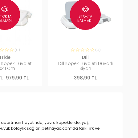
STOKTA
STOKTA
ALMADI!
KALMADI!
(0)
(0)
Trixie
Dıll
u Köpek Tuvaleti
Dıll Köpek Tuvaleti Duvarlı
x41 Cm
Siyah
TL
979,90 TL
398,90 TL
le apartman hayatında, yavru köpeklerde, yaşlı
büyük kolaylık sağlar. petihtiyac.com’da farklı ırk ve