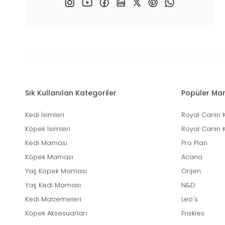
✔ Emicilik seviyesi
✔ Kaymaz taban özelli
✔ Kolay temizlenebilir 
✔ Koku kontrol teknoloji
✔ İç veya balkon kulla
Küçük ırk köpek tuvaleti
Köpek Tuvaleti Eğitimi
Tuvaleti sabit bir alan
Sık Kullanılan Kategoriler
Yemek sonrası ve uyk
Popüler Mar
Doğru davranışta ödü
Sabırlı ve tutarlı olun.
Kedi İsimleri
Royal Canin 
Düzenli tekrar sayesind
Köpek İsimleri
Royal Canin 
Evde Hijyen ve Konfor
Kedi Maması
Pro Plan
Köpek tuvaleti kullanımı
Köpek Maması
Acana
Özellikle şehir yaşamı
Yaş Köpek Maması
Orijen
petihtiyac.com’da:
Yaş Kedi Maması
N&D
Uygun fiyatlı köpek t
Büyük ve küçük ırk s
Kedi Malzemeleri
Leo's
Çiş pedi ve tamamlay
Köpek Aksesuarları
Friskies
Dayanıklı ve uzun öm