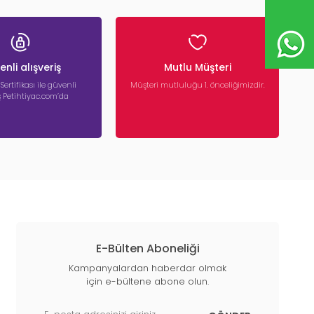
k köpekler için idealdir.
nli alışveriş
Mutlu Müşteri
 Sertifikası ile güvenli
Müşteri mutluluğu 1. önceliğimizdir.
iş Petihtiyac.com’da
n köpek tuvaleti olarak da sıkça kullanılır.
t tabaka ve koku önleyici özellikler sayesinde ev
E-Bülten Aboneliği
Kampanyalardan haberdar olmak
için e-bültene abone olun.