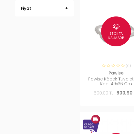
Fiyat
STOKTA
KALMADI!
(0)
Pawise
Pawise Köpek Tuvalet
Kabı 49x36 Cm
800,00 TL
600,90 