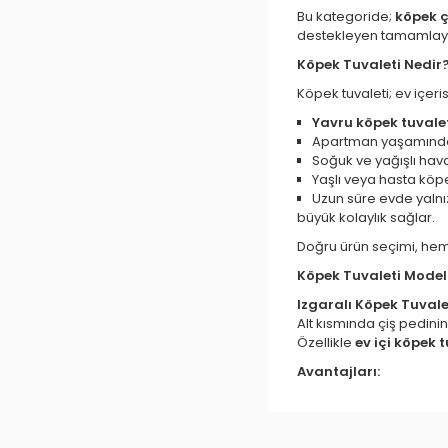
Bu kategoride;
köpek ç
destekleyen tamamlayıc
Köpek Tuvaleti Nedir?
Köpek tuvaleti; ev içeri
Yavru köpek tuvalet
Apartman yaşamınd
Soğuk ve yağışlı hav
Yaşlı veya hasta köp
Uzun süre evde yaln
büyük kolaylık sağlar.
Doğru ürün seçimi, hem 
Köpek Tuvaleti Modell
Izgaralı Köpek Tuvale
Alt kısmında çiş pedinin
Özellikle
ev içi köpek t
Avantajları:
Koku kontrolü
Pati temizliği
Kolay temizlik