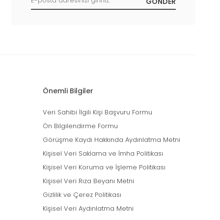
 ölçülerini mutlaka kontrol etmelisiniz.
Önemli Bilgiler
Veri Sahibi İlgili Kişi Başvuru Formu
Ön Bilgilendirme Formu
Görüşme Kaydı Hakkında Aydınlatma Metni
tuvalet alışkanlığı kazanması için de önemlidir.
Kişisel Veri Saklama ve İmha Politikası
Kişisel Veri Koruma ve İşleme Politikası
Kişisel Veri Rıza Beyanı Metni
Gizlilik ve Çerez Politikası
Kişisel Veri Aydınlatma Metni