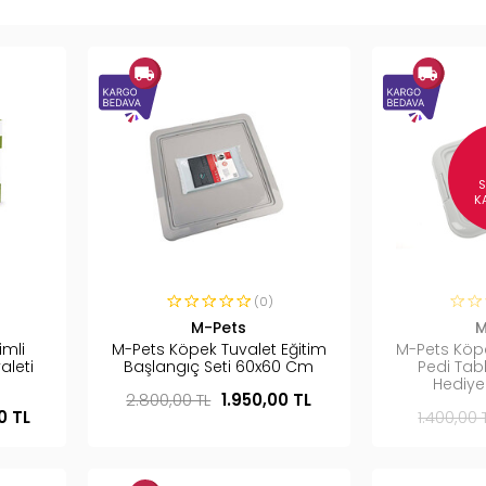
K
(0)
M-Pets
M
imli
M-Pets Köpek Tuvalet Eğitim
M-Pets Köpe
aleti
Başlangıç Seti 60x60 Cm
Pedi Tabl
Hediye
2.800,00 TL
1.950,00 TL
0 TL
1.400,00 