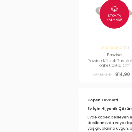
STOKTA
KALMADI!
(0)
Pawise
Pawise Köpek Tuvale
Kabı 60x60 Cm
1.219,00 TL
914,90 
Köpek Tuvaleti
Ev İçin Hijyenik Çözü
Evde köpek besleyenler
dostlarımızda veya dışa
yaş gruplarına uygun, pr