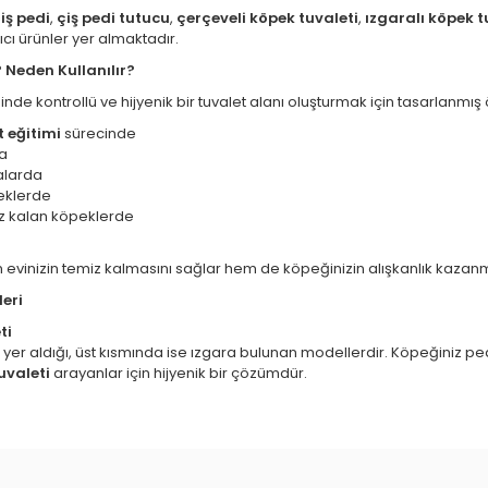
iş pedi
,
çiş pedi tutucu
,
çerçeveli köpek tuvaleti
,
ızgaralı köpek t
ı ürünler yer almaktadır.
 Neden Kullanılır?
sinde kontrollü ve hijyenik bir tuvalet alanı oluşturmak için tasarlanmış ö
 eğitimi
sürecinde
a
alarda
eklerde
ız kalan köpeklerde
evinizin temiz kalmasını sağlar hem de köpeğinizin alışkanlık kazanmas
eri
ti
 yer aldığı, üst kısmında ise ızgara bulunan modellerdir. Köpeğiniz ped
uvaleti
arayanlar için hijyenik bir çözümdür.