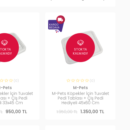
STOKTA
STOKTA
ALMADI!
KALMADI!
(0)
(0)
-Pets
M-Pets
kler İçin Tuvalet
M-Pets Köpekler İçin Tuvalet
ası + Çiş Pedi
Pedi Tablası + Çiş Pedi
li 33x45 Cm
Hediyeli 45x60 Cm
TL
950,00 TL
1.950,00 TL
1.350,00 TL