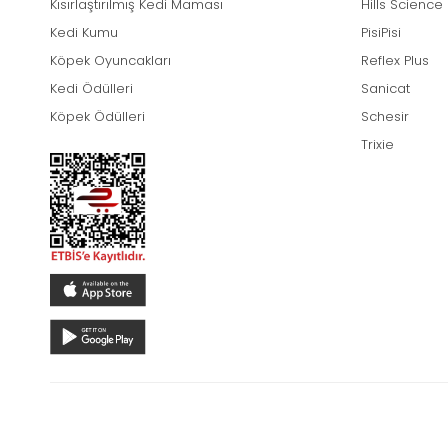
Kısırlaştırılmış Kedi Maması
tek bir kategoride sizler
Hills Science
Kedi Kumu
PisiPisi
Köpek Tuvaleti Fiyatl
Köpek Oyuncakları
Reflex Plus
Köpek tuvaleti fiyatlar
bütçeye uygun alternatif
Kedi Ödülleri
Sanicat
Köpeğinizin sağlığı ve e
Köpek Ödülleri
Schesir
Trixie