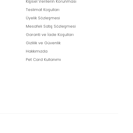
Kişisel Verilerin Korunması
Teslimat Koşulları
Üyelik Sözleşmesi
arka özelliklerine göre değişiklik göstermektedir. Her
rünü güvenle satın alabilirsiniz.
Mesafeli Satış Sözleşmesi
Garanti ve İade Koşulları
Gizlilik ve Güvenlik
Hakkımızda
Pet Card Kullanımı