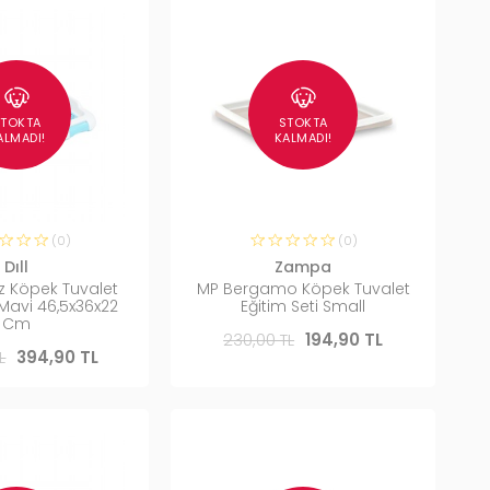
STOKTA
STOKTA
ALMADI!
KALMADI!
(0)
(0)
Dıll
Zampa
ız Köpek Tuvalet
MP Bergamo Köpek Tuvalet
 Mavi 46,5x36x22
Eğitim Seti Small
Cm
230,00 TL
194,90 TL
L
394,90 TL