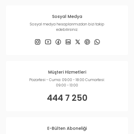
Kuru Köpek Maması Fiyatları
Kuru köpek maması fiyatları ürünün gramajına, içeriğine,
Sosyal Medya
markasına ve kalitesine göre değişkenlik gösterir. Köpeğinizin
Sosyal medya hesaplarımızdan bizi takip
damak tadına uyan bir mama bulduğunuz takdirde büyük boy
edebilirsiniz.
mamalarını tercih etmenizi öneririz.
10 kg ve üzeri köpek
mamaları
düşük gramajlı mamalara göre her zaman daha
ekonomiktir. Mamayı
hazneli köpek mama kabı
içinde
saklarsanız uzun süre tazeliğini koruyacaktır. Bayatlayan
mamayı köpeğiniz yemek istemeyebilir ve sizin için ekonomik bir
külfet oluşturur.
Köpeğinizin için en kaliteli köpek mamalarını Pet İhtiyaç
Müşteri Hizmetleri
güvencesi ile en uygun fiyatlarla satın alabilirsiniz.
Pazartesi - Cuma: 09:00 - 18:00 Cumartesi:
09:00 - 13:00
444 7 250
E-Bülten Aboneliği