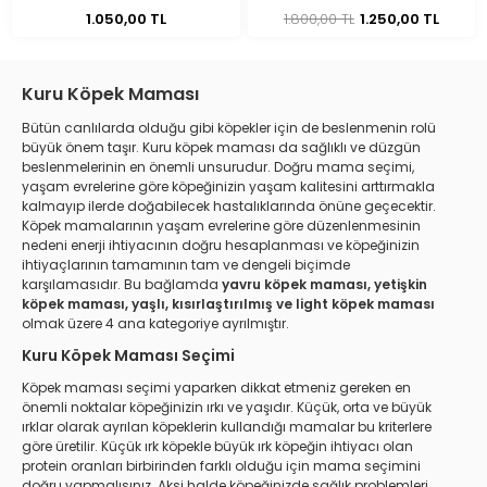
1.050,00 TL
1.800,00 TL
1.250,00 TL
Kuru Köpek Maması
Bütün canlılarda olduğu gibi köpekler için de beslenmenin rolü
büyük önem taşır. Kuru köpek maması da sağlıklı ve düzgün
beslenmelerinin en önemli unsurudur. Doğru mama seçimi,
yaşam evrelerine göre köpeğinizin yaşam kalitesini arttırmakla
kalmayıp ilerde doğabilecek hastalıklarında önüne geçecektir.
Köpek mamalarının yaşam evrelerine göre düzenlenmesinin
nedeni enerji ihtiyacının doğru hesaplanması ve köpeğinizin
ihtiyaçlarının tamamının tam ve dengeli biçimde
karşılamasıdır. Bu bağlamda
yavru köpek maması, yetişkin
köpek maması, yaşlı, kısırlaştırılmış ve light köpek maması
olmak üzere 4 ana kategoriye ayrılmıştır.
Kuru Köpek Maması Seçimi
Köpek maması seçimi yaparken dikkat etmeniz gereken en
önemli noktalar köpeğinizin ırkı ve yaşıdır. Küçük, orta ve büyük
ırklar olarak ayrılan köpeklerin kullandığı mamalar bu kriterlere
göre üretilir. Küçük ırk köpekle büyük ırk köpeğin ihtiyacı olan
protein oranları birbirinden farklı olduğu için mama seçimini
doğru yapmalısınız. Aksi halde köpeğinizde sağlık problemleri