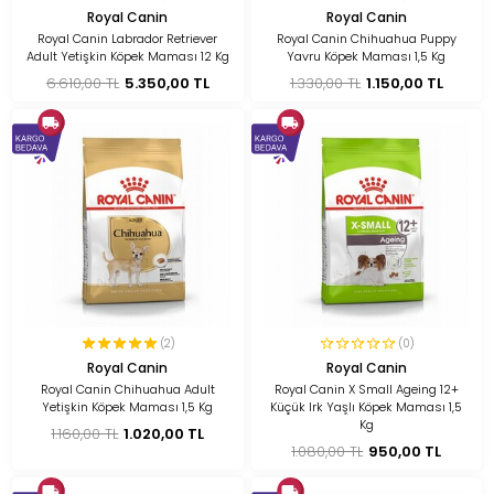
Royal Canin
Royal Canin
Royal Canin Labrador Retriever
Royal Canin Chihuahua Puppy
Adult Yetişkin Köpek Maması 12 Kg
Yavru Köpek Maması 1,5 Kg
6.610,00 TL
5.350,00 TL
1.330,00 TL
1.150,00 TL
(2)
(0)
Royal Canin
Royal Canin
Royal Canin Chihuahua Adult
Royal Canin X Small Ageing 12+
Yetişkin Köpek Maması 1,5 Kg
Küçük Irk Yaşlı Köpek Maması 1,5
Kg
1.160,00 TL
1.020,00 TL
1.080,00 TL
950,00 TL