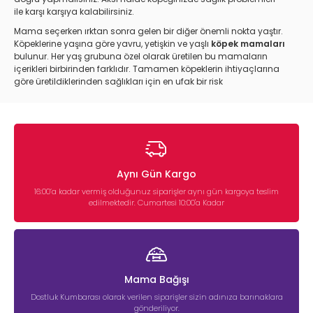
ile karşı karşıya kalabilirsiniz.
Mama seçerken ırktan sonra gelen bir diğer önemli nokta yaştır.
Köpeklerine yaşına göre yavru, yetişkin ve yaşlı
köpek mamaları
bulunur. Her yaş grubuna özel olarak üretilen bu mamaların
içerikleri birbirinden farklıdır. Tamamen köpeklerin ihtiyaçlarına
göre üretildiklerinden sağlıkları için en ufak bir risk
bulundurmazlar.
Kısırlaştırılmış köpekler için ise
kısırlaştırılmış
, obezite sorunu
yaşayan köpekler için ise
light köpek mamaları
ndan birini
tercih etmelisiniz. Köpeğinizin her mamayı sevmememe
ihtimalini göz önünde bulundurmalısınız. Başta küçük boyutlu
mamaları tercih ederek köpeğinizin hangi mamayı daha çok
Aynı Gün Kargo
sevdiğini belirleyebilirsiniz. Doğru mamadan emin olduğunuz
takdirde 10 kg ya da
15 kg köpek maması
satın alarak daha
16:00’a kadar vermiş olduğunuz siparişler aynı gün kargoya teslim
ekonomik bir seçim yapmış olursunuz.
edilmektedir. Cumartesi 10:00'a Kadar
En Kaliteli Köpek Maması Markaları
Nelerdir?
Köpeğinizin ırkına ve yaşına uygun bir köpek maması seçerken
Mama Bağışı
sağlıklı olmasına özen gösterilmelidir. Tabi piyasada satılan
her mamanın sağlıklı olduğunu söyleyemeyiz. Bu nedenle hem
Dostluk Kumbarası olarak verilen siparişler sizin adınıza barınaklara
köpeklerin çok sevdiği hem de güvenilir dünyaca ünlü
gönderiliyor.