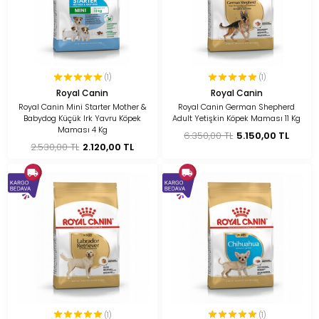
(1)
(1)
Royal Canin
Royal Canin
Royal Canin Mini Starter Mother &
Royal Canin German Shepherd
Babydog Küçük Irk Yavru Köpek
Adult Yetişkin Köpek Maması 11 Kg
Maması 4 Kg
6.350,00 TL
5.150,00 TL
2.530,00 TL
2.120,00 TL
(1)
(1)