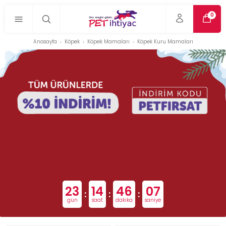
0
Anasayfa
Köpek
Köpek Mamaları
Köpek Kuru Mamaları
23
14
46
05
:
:
:
gün
saat
dakika
saniye