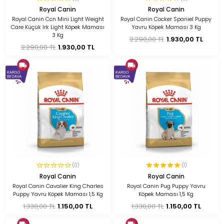
Royal Canin
Royal Canin
Royal Canin Ccn Mini Light Weight
Royal Canin Cocker Spaniel Puppy
Care Küçük Irk Light Köpek Maması
Yavru Köpek Maması 3 Kg
3 Kg
2.290,00 TL
1.930,00 TL
2.290,00 TL
1.930,00 TL
(0)
(1)
Royal Canin
Royal Canin
Royal Canin Cavalier King Charles
Royal Canin Pug Puppy Yavru
Puppy Yavru Köpek Maması 1,5 Kg
Köpek Maması 1,5 Kg
1.330,00 TL
1.150,00 TL
1.330,00 TL
1.150,00 TL