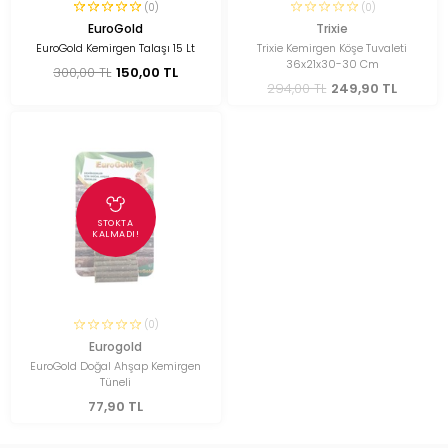
(0)
(0)
EuroGold
Trixie
EuroGold Kemirgen Talaşı 15 Lt
Trixie Kemirgen Köşe Tuvaleti
36x21x30-30 Cm
300,00 TL
150,00 TL
294,00 TL
249,90 TL
STOKTA
KALMADI!
(0)
Eurogold
EuroGold Doğal Ahşap Kemirgen
Tüneli
77,90 TL