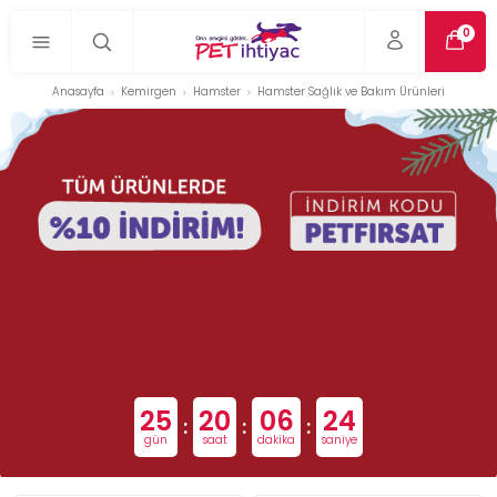
0
Anasayfa
Kemirgen
Hamster
Hamster Sağlık ve Bakım Ürünleri
25
20
06
24
:
:
:
gün
saat
dakika
saniye