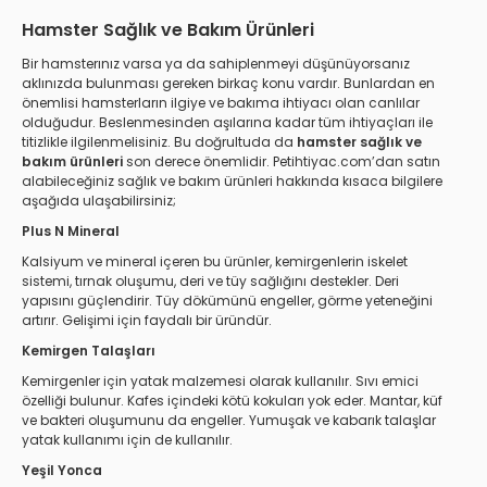
Hamster Sağlık ve Bakım Ürünleri
Bir hamsterınız varsa ya da sahiplenmeyi düşünüyorsanız
aklınızda bulunması gereken birkaç konu vardır. Bunlardan en
önemlisi hamsterların ilgiye ve bakıma ihtiyacı olan canlılar
olduğudur. Beslenmesinden aşılarına kadar tüm ihtiyaçları ile
titizlikle ilgilenmelisiniz. Bu doğrultuda da
hamster sağlık ve
bakım ürünleri
son derece önemlidir. Petihtiyac.com’dan satın
alabileceğiniz sağlık ve bakım ürünleri hakkında kısaca bilgilere
aşağıda ulaşabilirsiniz;
Plus N Mineral
Kalsiyum ve mineral içeren bu ürünler, kemirgenlerin iskelet
sistemi, tırnak oluşumu, deri ve tüy sağlığını destekler. Deri
yapısını güçlendirir. Tüy dökümünü engeller, görme yeteneğini
artırır. Gelişimi için faydalı bir üründür.
Kemirgen Talaşları
Kemirgenler için yatak malzemesi olarak kullanılır. Sıvı emici
özelliği bulunur. Kafes içindeki kötü kokuları yok eder. Mantar, küf
ve bakteri oluşumunu da engeller. Yumuşak ve kabarık talaşlar
yatak kullanımı için de kullanılır.
Yeşil Yonca