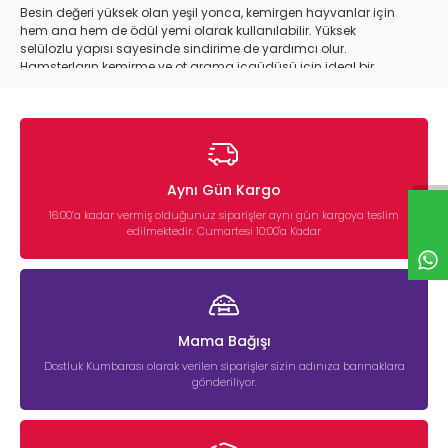
Besin değeri yüksek olan yeşil yonca, kemirgen hayvanlar için
hem ana hem de ödül yemi olarak kullanılabilir. Yüksek
selülozlu yapısı sayesinde sindirime de yardımcı olur.
Hamsterların kemirme ve ot arama içgüdüsü için ideal bir
yemdir.
Kemirgen Besleyici Taş
Mineral açısından zengin olan besleyici taşlar, hamsterların diş
sağlığı açısından oldukça faydalı bir üründür.
Aynı Gün Kargo
16:00’a kadar vermiş olduğunuz siparişler aynı gün kargoya teslim
edilmektedir. Cumartesi 10:00'a Kadar
Mama Bağışı
Dostluk Kumbarası olarak verilen siparişler sizin adınıza barınaklara
gönderiliyor.