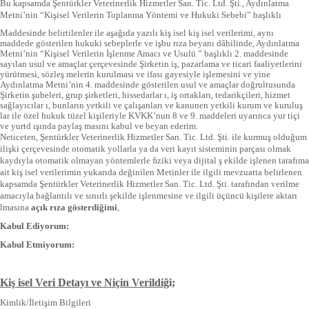
Bu kapsamda Şentürkler Veterinerlik Hizmetler San. Tic. Ltd. Şti., Aydınlatma
Metni’nin “Kişisel Verilerin Toplanma Yöntemi ve Hukuki Sebebi” başlıklı
Maddesinde belirtilenler ile aşağıda yazılı kiş isel kiş isel verilerimi, aynı
maddede gösterilen hukuki sebeplerle ve işbu rıza beyanı dâhilinde, Aydınlatma
Metni’nin “Kişisel Verilerin İşlenme Amacı ve Usulü ” başlıklı 2. maddesinde
sayılan usul ve amaçlar çerçevesinde Şirketin iş, pazarlama ve ticari faaliyetlerini
yürütmesi, sözleş melerin kurulması ve ifası gayesiyle işlemesini ve yine
Aydınlatma Metni’nin 4. maddesinde gösterilen usul ve amaçlar doğrultusunda
Şirketin şubeleri, grup şirketleri, hissedarlar ı, iş ortakları, tedarikçileri, hizmet
sağlayıcılar ı, bunların yetkili ve çalışanları ve kanunen yetkili kurum ve kuruluş
lar ile özel hukuk tüzel kişileriyle KVKK’nun 8 ve 9. maddeleri uyarınca yur tiçi
ve yurtd ışında paylaş masını kabul ve beyan ederim.
Neticeten, Şentürkler Veterinerlik Hizmetler San. Tic. Ltd. Şti. ile kurmuş olduğum
ilişki çerçevesinde otomatik yollarla ya da veri kayıt sisteminin parçası olmak
kaydıyla otomatik olmayan yöntemlerle ﬁziki veya dijital ş ekilde işlenen tarafıma
ait kiş isel verilerimin yukarıda değinilen Metinler ile ilgili mevzuatta belirlenen
kapsamda Şentürkler Veterinerlik Hizmetler San. Tic. Ltd. Şti. tarafından verilme
amacıyla bağlantılı ve sınırlı şekilde işlenmesine ve ilgili üçüncü kişilere aktarı
lmasına
açık rıza gösterdiğimi
,
Kabul Ediyorum:
Kabul Etmiyorum:
Kiş isel Veri Detayı ve Niçin Verildiğ
i;
Kimlik/İletişim Bilgileri