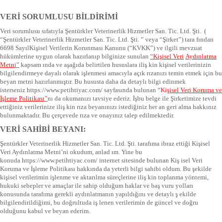
VERİ
SORUMLUSU BİLDİRİMİ
Veri sorumlusu sıfatıyla Şentürkler Veterinerlik Hizmetler San. Tic. Ltd. Şti. (
“Şentürkler Veterinerlik Hizmetler San. Tic. Ltd. Şti. ” veya “Şirket”) tara fından
6698 SayılKişisel Verilerin Korunması Kanunu (“KVKK”) ve ilgili mevzuat
hükümlerine uygun olarak hazırlanıp bilginize sunulan
“
Kişisel Veri
Aydınlatma
Metn
i
”
kapsam ında ve aşağıda belirtilen hususlara iliş kin kişisel verilerinizin
bilgilendirmeye dayalı olarak işlenmesi amacıyla açık rızanızı temin etmek için bu
beyan metni hazırlanmıştır. Bu hususta daha da detaylı bilgi edinmek
isterseniz
https://www.petihtiyac.com/
sayfasında bulunan “
Ki
şisel Veri Koruma ve
İşleme Politikası
”
nı da okumanızı tavsiye ederiz. İşbu belge ile Şirketimize tevdi
ettiğiniz verilerinize iliş kin rıza beyanınızı istediğiniz her an geri alma hakkınız
bulunmaktadır. Bu çerçevede rıza ve onayınız talep edilmektedir.
VERİ
SAHİBİ
BEYANI:
Şentürkler Veterinerlik Hizmetler San. Tic. Ltd. Şti. tarafıma ibraz ettiği Kişisel
Veri Aydınlatma Metni’ni okudum, anlad ım. Yine bu
konuda
https://www.petihtiyac.com/
internet sitesinde bulunan Kiş isel Veri
Koruma ve İşleme Politikası hakkında da yeterli bilgi sahibi oldum. Bu şekilde
kişisel verilerimin işlenme ve aktarılma süreçlerine iliş kin toplanma yöntemi,
hukuki sebepler ve amaçlar ile sahip olduğum haklar ve baş vuru yolları
konusunda tarafıma gerekli aydınlatmanın yapıldığını ve detaylı ş ekilde
bilgilendirildiğimi, bu doğrultuda iş lenen verilerimin de güncel ve doğru
olduğunu kabul ve beyan ederim.