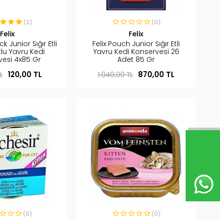
(2)
(0)
Felix
Felix
ck Junior Sığır Etli
Felix Pouch Junior Sığır Etli
lu Yavru Kedi
Yavru Kedi Konservesi 26
vesi 4x85 Gr
Adet 85 Gr
L
120,00 TL
1.040,00 TL
870,00 TL
(0)
(0)