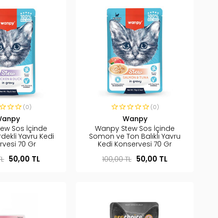
(0)
(0)
Wanpy
Wanpy
ew Sos İçinde
Wanpy Stew Sos İçinde
dekli Yavru Kedi
Somon ve Ton Balıklı Yavru
rvesi 70 Gr
Kedi Konservesi 70 Gr
TL
50,00 TL
100,00 TL
50,00 TL