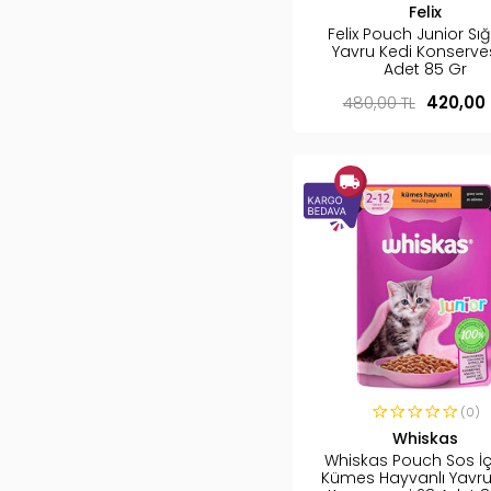
Felix
Felix Pouch Junior Sığır
Yavru Kedi Konserves
Adet 85 Gr
480,00 TL
420,00 
(0)
Whiskas
Whiskas Pouch Sos İ
Kümes Hayvanlı Yavru