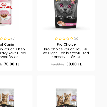
(0)
(0)
al Canin
Pro Choice
in Pouch Kitten
Pro Choice Pouch Tavuklu
Gravy Yavru Kedi
ve Ciğerli Tahılsız Yavru Kedi
rvesi 85 Gr
Konservesi 85 Gr
L
70,00 TL
45,00 TL
30,00 TL