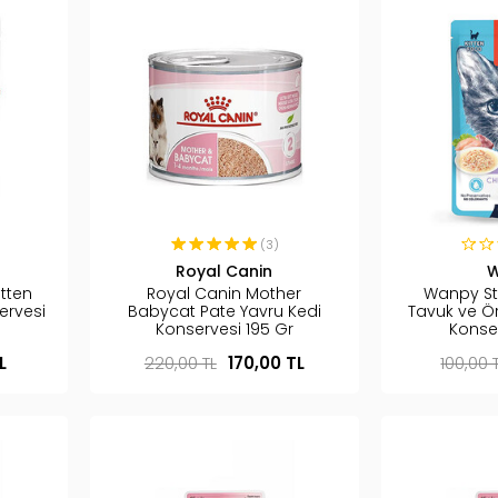
(3)
Royal Canin
tten
Royal Canin Mother
Wanpy St
ervesi
Babycat Pate Yavru Kedi
Tavuk ve Ör
Konservesi 195 Gr
Konse
L
220,00 TL
170,00 TL
100,00 