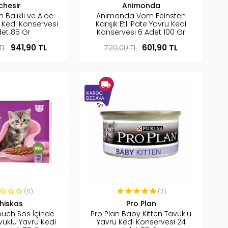
chesir
Animonda
 Balıklı ve Aloe
Animonda Vom Feinsten
u Kedi Konservesi
Karışık Etli Pate Yavru Kedi
det 85 Gr
Konservesi 6 Adet 100 Gr
TL
941,90 TL
720,00 TL
601,90 TL
(0)
(2)
hiskas
Pro Plan
ouch Sos İçinde
Pro Plan Baby Kitten Tavuklu
avuklu Yavru Kedi
Yavru Kedi Konservesi 24