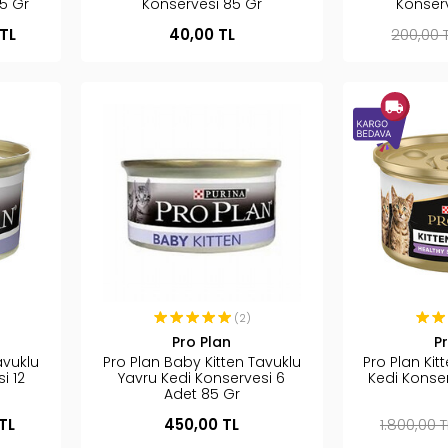
5 Gr
Konservesi 85 Gr
Konser
TL
40,00 TL
200,00 
(2)
Pro Plan
P
avuklu
Pro Plan Baby Kitten Tavuklu
Pro Plan Kit
i 12
Yavru Kedi Konservesi 6
Kedi Konse
Adet 85 Gr
TL
450,00 TL
1.800,00 T