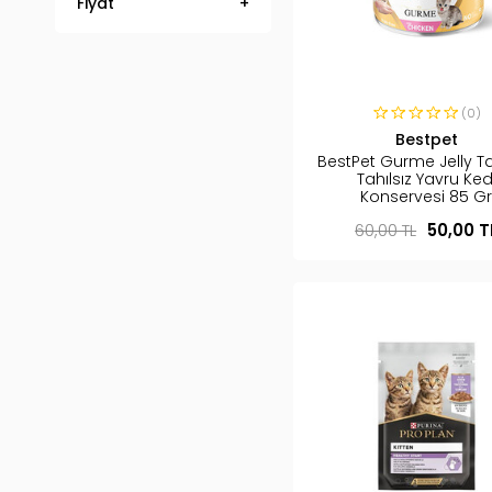
Fiyat
(0)
Bestpet
BestPet Gurme Jelly T
Tahılsız Yavru Ked
Konservesi 85 G
60,00 TL
50,00 T