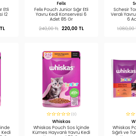
Felix
S
 Etli
Felix Pouch Junior Sığır Etli
Schesir Ton
i 12
Yavru Kedi Konservesi 6
Veralı Yavr
Adet 85 Gr
6 A
TL
240,00 TL
220,00 TL
1.080,00 
(0)
Whiskas
W
çinde
Whiskas Pouch Sos İçinde
Whiskas P
 Kedi
Kümes Hayvanlı Yavru Kedi
Sığırlı ve T