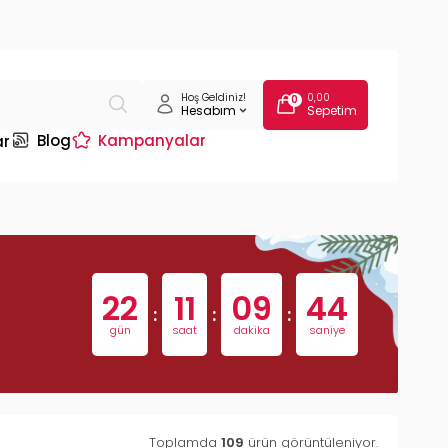
Hoş Geldiniz!
0,00
0
Hesabım
Sepetim
Blog
Kampanyalar
ar
22
11
09
43
:
:
:
gün
saat
dakika
saniye
Toplamda
109
ürün görüntüleniyor.