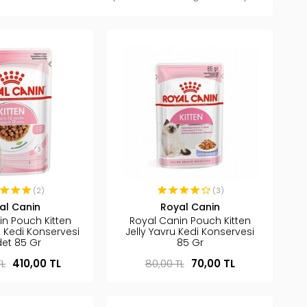
(2)
(3)
al Canin
Royal Canin
in Pouch Kitten
Royal Canin Pouch Kitten
 Kedi Konservesi
Jelly Yavru Kedi Konservesi
det 85 Gr
85 Gr
TL
410,00 TL
80,00 TL
70,00 TL