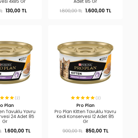
vesi 4x85 Gr
Adet 85 Gr
TL
130,00 TL
1.800,00 TL
1.600,00 TL
(2)
(2)
ro Plan
Pro Plan
ten Tavuklu Yavru
Pro Plan Kitten Tavuklu Yavru
rvesi 24 Adet 85
Kedi Konservesi 12 Adet 85
Gr
Gr
L
1.600,00 TL
900,00 TL
850,00 TL