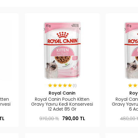
(1)
Royal Canin
Roy
tten
Royal Canin Pouch Kitten
Royal Can
rvesi
Gravy Yavru Kedi Konservesi
Gravy Yavru
12 Adet 85 Gr
6 A
TL
970,00 TL
790,00 TL
480,00 