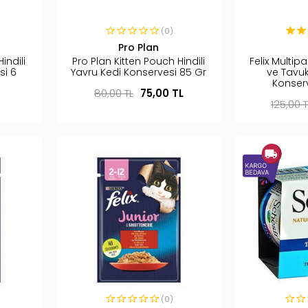
(0)
Pro Plan
indili
Pro Plan Kitten Pouch Hindili
Felix Multipa
si 6
Yavru Kedi Konservesi 85 Gr
ve Tavuk
Konser
80,00 TL
75,00 TL
125,00 T
(0)