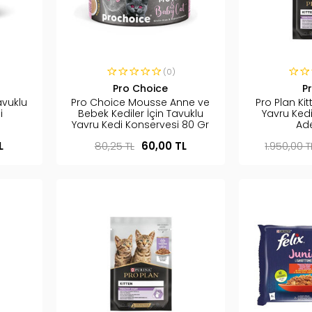
(0)
Pro Choice
P
avuklu
Pro Choice Mousse Anne ve
Pro Plan Kit
i
Bebek Kediler İçin Tavuklu
Yavru Ked
r
Yavru Kedi Konservesi 80 Gr
Ad
L
80,25 TL
60,00 TL
1.950,00 T