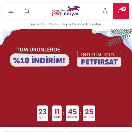
0
Anasayfa
Köpek
Köpek Konserve Mamaları
23
11
45
24
:
:
:
gün
saat
dakika
saniye