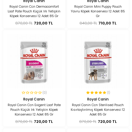
Royal Canin
Royal Canin
Royal Canin Ccn Dermacomfort
Royal Canin Mini Puppy Pouch
Loaf Pate Pouch Küçük Irk Yetişkin
Yavru Köpek Konservesi 12 Adet 85
Köpek Konservesi 12 Adet 85 Gr
Gr
870,00 TL
720,00 TL
840,00 TL
710,00 TL
(0)
(1)
Royal Canin
Royal Canin
Royal Canin Ccn Exigent Loaf Pate
Royal Canin Ccn Sterilised Pouch
Pouch Küçük Irk Yetişkin Köpek
Kısırlaştırılmış Köpek Konservesi 12
Konservesi 12 Adet 85 Gr
Adet 85 Gr
870,00 TL
720,00 TL
870,00 TL
720,00 TL