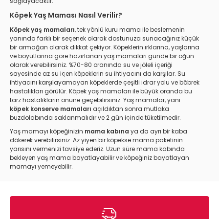
sağlayacaktır.
Köpek Yaş Maması Nasıl Verilir?
Köpek yaş mamaları
, tek yönlü kuru mama ile beslemenin
yanında farklı bir seçenek olarak dostunuza sunacağınız küçük
bir armağan olarak dikkat çekiyor. Köpeklerin ırklarına, yaşlarına
ve boyutlarına göre hazırlanan yaş mamaları günde bir öğün
olarak verebilirsiniz. %70-80 oranında su ve jöleli içeriği
sayesinde az su içen köpeklerin su ihtiyacını da karşılar. Su
ihtiyacını karşılayamayan köpeklerde çeşitli idrar yolu ve böbrek
hastalıkları görülür. Köpek yaş mamaları ile büyük oranda bu
tarz hastalıkların önüne geçebilirsiniz. Yaş mamalar, yani
köpek konserve mamaları
açıldıktan sonra mutlaka
buzdolabında saklanmalıdır ve 2 gün içinde tüketilmedir.
Yaş mamayı köpeğinizin
mama kabına
ya da ayrı bir kaba
dökerek verebilirsiniz. Az yiyen bir köpekse mama paketinin
yarısını vermenizi tavsiye ederiz. Uzun süre mama kabında
bekleyen yaş mama bayatlayabilir ve köpeğiniz bayatlayan
mamayı yemeyebilir.
Köpek Konserve Maması Nasıl Seçilir?
Köpek konserve maması seçerken dikkat etmeniz gereken bazı
noktalar vardır. İlk olarak köpeğinizin yaşı önemlidir. Yavru,
yetişkin ve yaşlı köpeklerin yediği yaş mamaların içeriği farklı