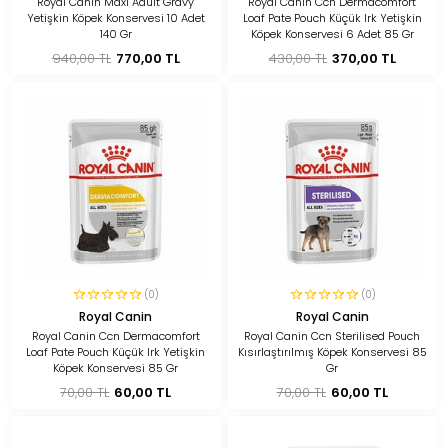
Royal Canin Maxi Adult Gravy
Royal Canin Ccn Dermacomfort
Yetişkin Köpek Konservesi 10 Adet
Loaf Pate Pouch Küçük Irk Yetişkin
140 Gr
Köpek Konservesi 6 Adet 85 Gr
940,00 TL
770,00 TL
430,00 TL
370,00 TL
(0)
(0)
Royal Canin
Royal Canin
Royal Canin Ccn Dermacomfort
Royal Canin Ccn Sterilised Pouch
Loaf Pate Pouch Küçük Irk Yetişkin
Kısırlaştırılmış Köpek Konservesi 85
Köpek Konservesi 85 Gr
Gr
70,00 TL
60,00 TL
70,00 TL
60,00 TL