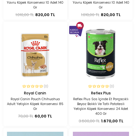
Yavru Köpek Konservesi 10 Adet 140
Yavru Köpek Konservesi 10 Adet 140
Gr
Gr
1.010,00 TL
820,00 TL
1.010,00 TL
820,00 TL
(0)
(0)
Royal Canin
Reflex Plus
Royal Canin Pouch Chihuahua
Reflex Plus Sos İçinde Et Parçacıklı
Adult Yetişkin Köpek Konservesi 85
Beyaz Balıklı Ve Tatlı Patatesli
Gr
Yetişkin Köpek Konservesi 24 Adet
400 Gr
70,00 TL
60,00 TL
3.600,00 TL
1.670,00 TL