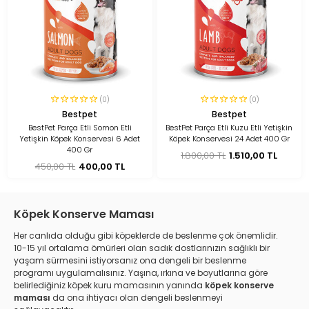
(0)
(0)
Bestpet
Bestpet
BestPet Parça Etli Somon Etli
BestPet Parça Etli Kuzu Etli Yetişkin
Yetişkin Köpek Konservesi 6 Adet
Köpek Konservesi 24 Adet 400 Gr
400 Gr
1.800,00 TL
1.510,00 TL
450,00 TL
400,00 TL
Köpek Konserve Maması
Her canlıda olduğu gibi köpeklerde de beslenme çok önemlidir.
10-15 yıl ortalama ömürleri olan sadık dostlarınızın sağlıklı bir
yaşam sürmesini istiyorsanız ona dengeli bir beslenme
programı uygulamalısınız. Yaşına, ırkına ve boyutlarına göre
belirlediğiniz köpek kuru mamasının yanında
köpek konserve
maması
da ona ihtiyacı olan dengeli beslenmeyi