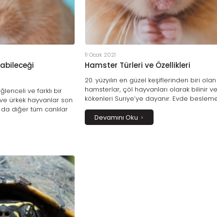
11 Ocak 2021
abileceği
Hamster Türleri ve Özellikleri
20. yüzyılın en güzel keşiflerinden biri olan
hamsterlar, çöl hayvanları olarak bilinir v
enceli ve farklı bir
kökenleri Suriye’ye dayanır. Evde besleme
if ve ürkek hayvanlar son
kolay olan bu kemirgenler, sakin doğaları
 da diğer tüm canlılar
çekingenliklerinin yanında oldukça seviml
Devamını Oku
bilirler.
hayvanlardır.