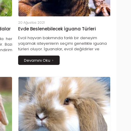
20 Ağustos 2021
dalar
Evde Beslenebilecek İguana Türleri
Evcil hayvan bakımında farklı bir deneyim
da her
yaşamak isteyenlerin seçimi genellikle iguana
r. Bazı
türleri oluyor. İguanalar, evcil değildirler ve
ndirim
bakımları da bir hayli zordur. Buna rağmen çok
onları
sayıda meraklısı bulunan bu sürüngenlerin
Devamını Oku
pirinç,
dünyada ve Türkiye’de en yaygın beslenebilen
ıdalar
türü Yeşil İguanalar’dır.
nlikle