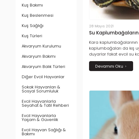
Kuş Bakımı
Kuş Beslenmesi
Kuş Sağlığı
28 Mayıs 2021
Su Kaplumbağaların
Kuş Türleri
Kara kaplumbağalarının b
Akvaryum Kurulumu
kaplumbağaları da kış u
duyarlar fakat evcil su k
Akvaryum Bakımı
düzenli olarak kış uykus
Tamamen içgüdüsel ola
Devamını Oku
Akvaryum Balık Türleri
davranışının ne zaman 
Diğer Evcil Hayvanlar
bilmeniz ise mümkün deği
Sokak Hayvanları &
Sosyal Sorumluluk
Evcil Hayvanlarla
Seyahat & Tatil Rehberi
Evcil Hayvanlarla
Yaşam & Güvenlik
Evcil Hayvan Sağlığı &
Bakımı