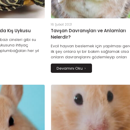
16 Şubat 2021
da Kış Uykusu
Tavşan Davranışları ve Anlamları
Nelerdir?
azı cinsleri gibi su
ykusuna ihtiyaç
Evcil hayvan beslemek için yapılması ge
aplumbağaları her yıl
ilk şey onlara iyi bir bakım sağlamak olsa
una yatmazlar.
onların davranışlarını gözlemleyip onları
n kış uykusuna yatma
anlamak da çok önemlidir. Tavşanlar diğ
gerçekleşeceğini
evcil dostlarımızdan farklı olarak hareketle
Devamını Oku
ldir.
okunması daha zor varlıklardır. Tavşanınız
daha iyi bir ilişki kurabilmek için onun size
anlatmak istediğini ve vücut dilini bilmeniz
elzemdir.