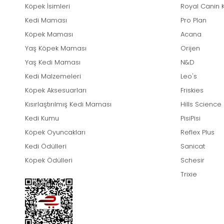
Köpek İsimleri
Royal Canin 
Kedi Maması
Pro Plan
Köpek Maması
Acana
Yaş Köpek Maması
Orijen
Yaş Kedi Maması
N&D
Kedi Malzemeleri
Leo's
Köpek Aksesuarları
Friskies
Kısırlaştırılmış Kedi Maması
Hills Science
Kedi Kumu
PisiPisi
Köpek Oyuncakları
Reflex Plus
Kedi Ödülleri
Sanicat
Köpek Ödülleri
Schesir
Trixie