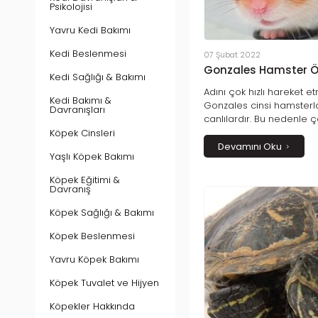
Psikolojisi
Yavru Kedi Bakımı
Kedi Beslenmesi
07 Şubat 2022
Gonzales Hamster Öze
Kedi Sağlığı & Bakımı
Adını çok hızlı hareket 
Kedi Bakımı &
Gonzales cinsi hamsterl
Davranışları
canlılardır. Bu nedenle 
sahiptirler ve bakımların
Köpek Cinsleri
Ürkek doğaları nedeniyle
Devamını Oku
Yaşlı Köpek Bakımı
hamster ile bağ kurmanı
göstermekten geçer.
Köpek Eğitimi &
Davranış
Köpek Sağlığı & Bakımı
Köpek Beslenmesi
Yavru Köpek Bakımı
Köpek Tuvalet ve Hijyen
Köpekler Hakkında