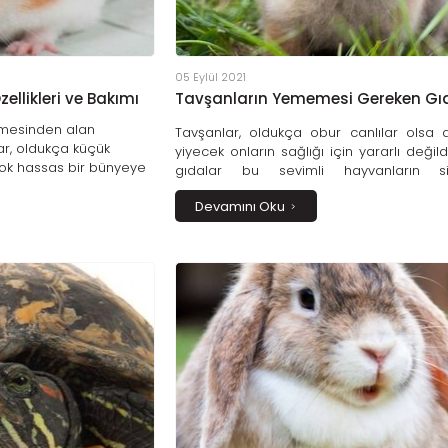
05 Eylül 2021
llikleri ve Bakımı
Tavşanların Yememesi Gereken Gı
etmesinden alan
Tavşanlar, oldukça obur canlılar olsa 
ar, oldukça küçük
yiyecek onların sağlığı için yararlı değildi
çok hassas bir bünyeye
gıdalar bu sevimli hayvanların si
a özen gösterilmelidir.
sistemlerine zarar, verebilir hatta 
 Gonzales cinsi bir
Devamını Oku
zehirleyebilir. Ekmek, kuruyemiş, patates, 
n yolu sevgi ve sabır
avokado, soğan ve sarımsak gibi g
tavşanların beslenme diyetinde kesi
bulunmamalıdır.