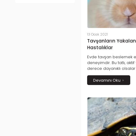
13 Ocak 2021
Tavşanların Yakalan
Hastalıklar
Evde tavşan beslemek eğl
deneyimdir. Bu tatlı, akt
derece dayanıklı olsalar
gibi hastalıklara yakalana
Devamını Oku