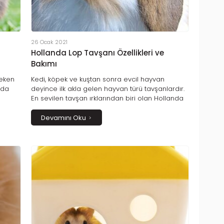
26 Ocak 2021
Hollanda Lop Tavşanı Özellikleri ve
Bakımı
reken
Kedi, köpek ve kuştan sonra evcil hayvan
 da
deyince ilk akla gelen hayvan türü tavşanlardır.
En sevilen tavşan ırklarından biri olan Hollanda
er
Lop tavşanının adından da anlaşılacağı üzere
rinin
anavatanı Hollanda’dır ve diğer tavşan
Devamını Oku
la
türlerinden ayrılan birçok şaşırtıcı karakteristik
 ne
özellikleri vardır.