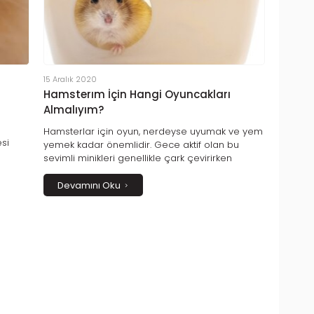
15 Aralık 2020
Hamsterım İçin Hangi Oyuncakları
Almalıyım?
e
Hamsterlar için oyun, nerdeyse uyumak ve yem
si
yemek kadar önemlidir. Gece aktif olan bu
 ve
sevimli minikleri genellikle çark çevirirken
i
görürsünüz. İnsanlarla iletişimi zayıf olduğu için
bol bol oyuncaklara sarılan hamsterları oyun
Devamını Oku
oynarken seyretmek çok keyiflidir.