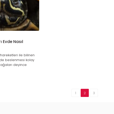
 Evde Nasıl
areketleri ile bilinen
vde beslenmesi kolay
bağaları deyince
rülen Testudo
1
2
3