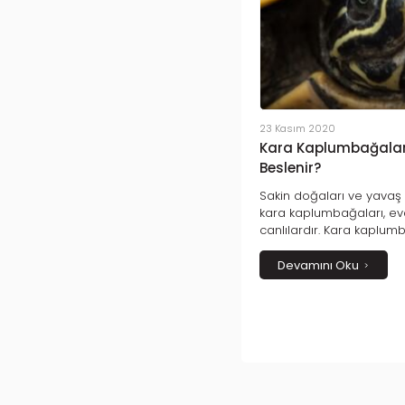
23 Kasım 2020
Kara Kaplumbağaları
Beslenir?
Sakin doğaları ve yavaş h
kara kaplumbağaları, e
canlılardır. Kara kaplum
ülkemizde de sıklıkla gö
Graeca’lar anlaşılır.
Devamını Oku