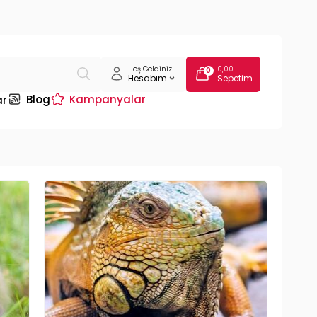
Hoş Geldiniz!
0,00
0
Hesabım
Sepetim
Blog
Kampanyalar
ar