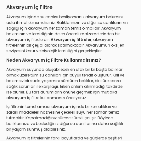
Akvaryum İç Filtre
Akvaryum içinde su canlısı besliyorsanız akvaryum bakımını
asla ihmal etmemelisiniz. Balıklarınızın ve diğer su canlılarınızın
sağlığı için akvaryum her zaman temiz olmalıdır. Akvaryum
bakımının ve temizliğinin de en önemli malzemelerinden biri
akvaryum iç filtrelerdir.
Akvaryum iç filtreler
, akvaryum
filtrelerinin bir çeşidi olarak satılmaktadır. Akvaryumun oksijen
seviyesini korur ve biyolojik temizliğini gerçekleştirir.
Neden Akvaryum İç Filtre Kullanmalısınız?
Akvaryum suyunda oluşabilecek en ufak bir kir başta balıklar
olmak üzere tüm su canlıları için büyük tehdit oluşturur. Kirli ve
bakımsız bir suda yaşamını sürdüren balıklar, bir süre sonra
sağlık sorunları ile karşılaşır. Erken önlem alınmadığı takdirde
ise ölürler. Bu tarz durumların önüne geçmek için mutlaka
akvaryum iç filtre kullanmanızı öneriyoruz.
İç filtrenin temel amacı akvaryum içinde biriken atıkları ve
zararlı maddeleri haznesine çekerek suyu her zaman temiz
tutmaktır. Kapatmadığınız sürece sürekli çalışır. Böylece
balıklarınıza ve beslediğiniz diğer su canlılarına daha sağlıklı
bir yaşam sunmuş olabilirsiniz.
Akvaryum iç filtrelerinin farklı boyutlarda ve güçlerde çeşitleri