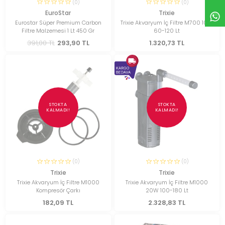
(0)
(0)
EuroStar
Trixie
Eurostar Süper Premium Carbon
Trixie Akvaryum İç Filtre M700 10W
Filtre Malzemesi 1 Lt 450 Gr
60-120 Lt
391,00 TL
293,90 TL
1.320,73 TL
STOKTA
STOKTA
KALMADI!
KALMADI!
(0)
(0)
Trixie
Trixie
Trixie Akvaryum İç Filtre M1000
Trixie Akvaryum İç Filtre M1000
Kompresör Çarkı
20W 100-180 Lt
182,09 TL
2.328,83 TL