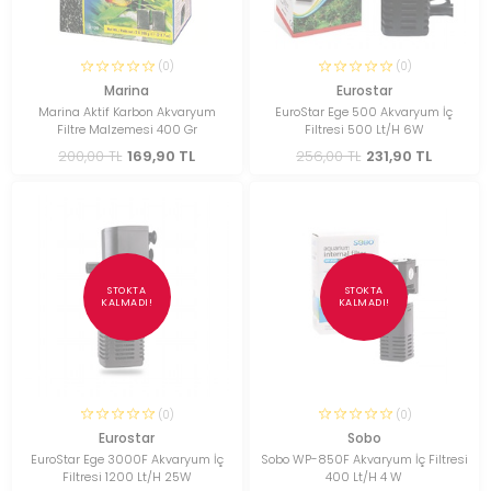
(0)
(0)
Marina
Eurostar
Marina Aktif Karbon Akvaryum
EuroStar Ege 500 Akvaryum İç
Filtre Malzemesi 400 Gr
Filtresi 500 Lt/H 6W
200,00 TL
169,90 TL
256,00 TL
231,90 TL
STOKTA
STOKTA
KALMADI!
KALMADI!
(0)
(0)
Eurostar
Sobo
EuroStar Ege 3000F Akvaryum İç
Sobo WP-850F Akvaryum İç Filtresi
Filtresi 1200 Lt/H 25W
400 Lt/H 4 W