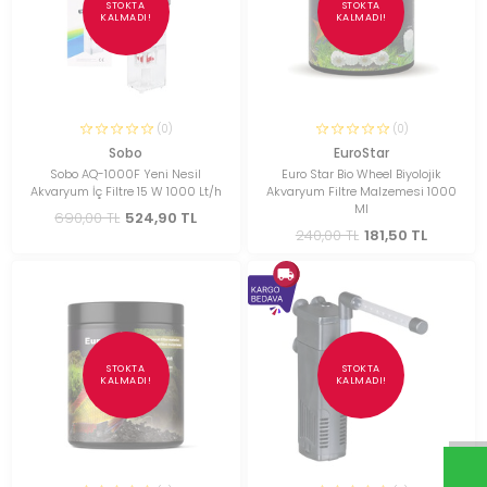
STOKTA
STOKTA
KALMADI!
KALMADI!
(0)
(0)
Sobo
EuroStar
Sobo AQ-1000F Yeni Nesil
Euro Star Bio Wheel Biyolojik
Akvaryum İç Filtre 15 W 1000 Lt/h
Akvaryum Filtre Malzemesi 1000
Ml
690,00 TL
524,90 TL
240,00 TL
181,50 TL
STOKTA
STOKTA
KALMADI!
KALMADI!