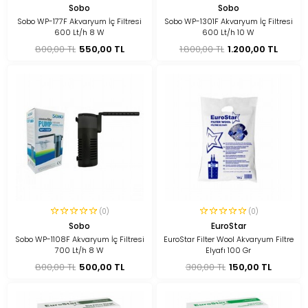
Sobo
Sobo
Sobo WP-177F Akvaryum İç Filtresi
Sobo WP-1301F Akvaryum İç Filtresi
600 Lt/h 8 W
600 Lt/h 10 W
800,00 TL
550,00 TL
1.800,00 TL
1.200,00 TL
(0)
(0)
Sobo
EuroStar
Sobo WP-1108F Akvaryum İç Filtresi
EuroStar Filter Wool Akvaryum Filtre
700 Lt/h 8 W
Elyafı 100 Gr
800,00 TL
500,00 TL
300,00 TL
150,00 TL