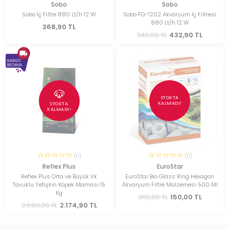
Sobo
Sobo
Sobo İç Filtre 880 Lt/h 12 W
Sobo FG-1202 Akvaryum İç Filtresi
880 Lt/h 12 W
368,90 TL
540,00 TL
432,90 TL
STOKTA
KALMADI!
STOKTA
KALMADI!
(0)
(0)
Reflex Plus
EuroStar
Reflex Plus Orta ve Büyük Irk
EuroStar Bio Glass Ring Hexagon
Tavuklu Yetişkin Köpek Maması 15
Akvaryum Filtre Malzemesi 500 Ml
Kg
300,00 TL
150,00 TL
2.690,00 TL
2.174,90 TL