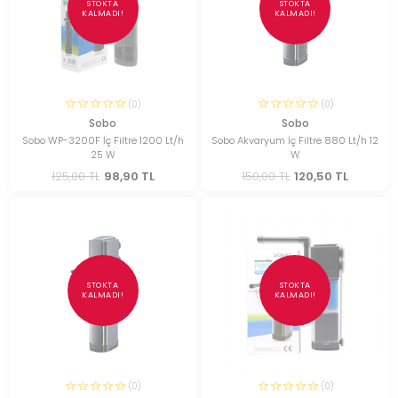
STOKTA
STOKTA
KALMADI!
KALMADI!
(0)
(0)
Sobo
Sobo
Sobo WP-3200F İç Filtre 1200 Lt/h
Sobo Akvaryum İç Filtre 880 Lt/h 12
25 W
W
125,00 TL
98,90 TL
150,00 TL
120,50 TL
STOKTA
STOKTA
KALMADI!
KALMADI!
(0)
(0)