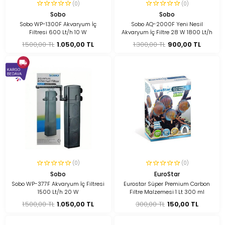
(0)
(0)
Sobo
Sobo
Sobo WP-1300F Akvaryum İç
Sobo AQ-2000F Yeni Nesil
Filtresi 600 Lt/h 10 W
Akvaryum İç Filtre 28 W 1800 Lt/h
1.500,00 TL
1.050,00 TL
1.300,00 TL
900,00 TL
(0)
(0)
Sobo
EuroStar
Sobo WP-377F Akvaryum İç Filtresi
Eurostar Süper Premium Carbon
1500 Lt/h 20 W
Filtre Malzemesi 1 Lt 300 ml
1.500,00 TL
1.050,00 TL
300,00 TL
150,00 TL