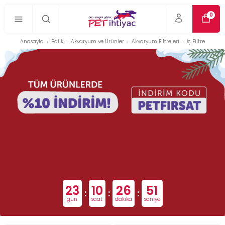
0
Anasayfa
Balık
Akvaryum ve Ürünler
Akvaryum Filtreleri
İç Filtre
23
10
26
50
:
:
:
gün
saat
dakika
saniye