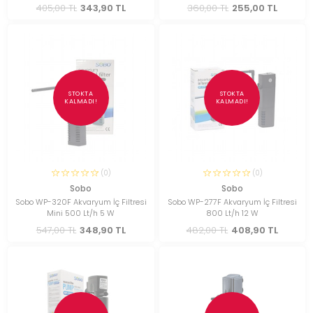
405,00 TL
343,90 TL
360,00 TL
255,00 TL
STOKTA
STOKTA
KALMADI!
KALMADI!
(0)
(0)
Sobo
Sobo
Sobo WP-320F Akvaryum İç Filtresi
Sobo WP-277F Akvaryum İç Filtresi
Mini 500 Lt/h 5 W
800 Lt/h 12 W
547,00 TL
348,90 TL
482,00 TL
408,90 TL