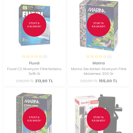
STOKTA
STOKTA
KALMADI!
KALMADI!
(0)
(0)
Fluval
Marina
Fluval C2 Akvaryum Filtre Karbonu
Marina Zeo Karbon Akvaryum Filtre
3x45 Gr
Malzemesi 300 Gr
236,00 TL
213,90 TL
220,00 TL
155,00 TL
STOKTA
STOKTA
KALMADI!
KALMADI!