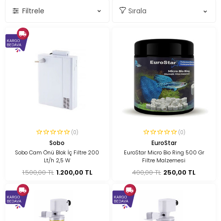
Filtrele
(0)
(0)
Sobo
EuroStar
Sobo Cam Önü Blok İç Filtre 200
EuroStar Micro Bio Ring 500 Gr
Lt/h 2,5 W
Filtre Malzemesi
1.500,00 TL
1.200,00 TL
400,00 TL
250,00 TL