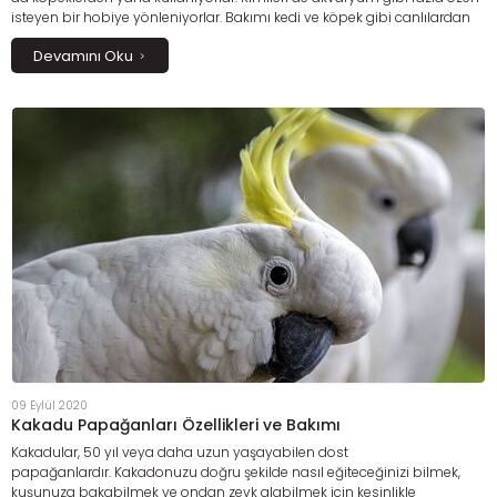
isteyen bir hobiye yönleniyorlar. Bakımı kedi ve köpek gibi canlılardan
daha kolay olan, akvaryumdan daha az özen isteyen ama kurduğunuz
Devamını Oku
etkileşimi yoğun olarak hissedebileceğiniz bir evcil tür daha var: Kuşlar!
09 Eylül 2020
Kakadu Papağanları Özellikleri ve Bakımı
Kakadular, 50 yıl veya daha uzun yaşayabilen dost
papağanlardır.
Kakadonuzu doğru şekilde nasıl eğiteceğinizi bilmek,
kuşunuza bakabilmek ve ondan zevk alabilmek için kesinlikle