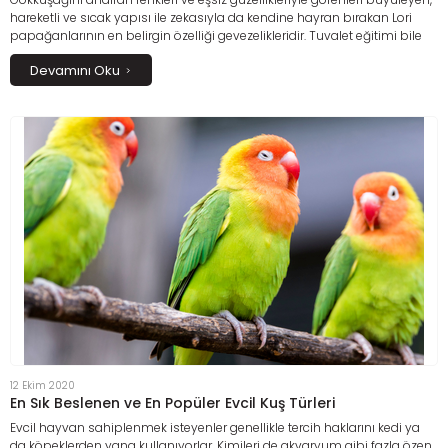
hareketli ve sıcak yapısı ile zekasıyla da kendine hayran bırakan Lori
papağanlarının en belirgin özelliği gevezelikleridir. Tuvalet eğitimi bile
verilebilen bu kuşlar konuşmayı kolayca öğrenebilirler.
Devamını Oku
12 Ekim 2020
En Sık Beslenen ve En Popüler Evcil Kuş Türleri
Evcil hayvan sahiplenmek isteyenler genellikle tercih haklarını kedi ya
da köpeklerden yana kullanıyorlar. Kimileri de akvaryum gibi fazla özen