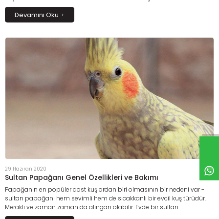
gereklidir.
Kakadunuzu evcilleştirebilmek, onunla başa çıkabilmenin ilk
Devamını Oku
adımıdır.
29 Haziran 2020
Sultan Papağanı Genel Özellikleri ve Bakımı
Papağanın en popüler dost kuşlardan biri olmasının bir nedeni var -
sultan papağanı hem sevimli hem de sıcakkanlı bir evcil kuş türüdür.
M
eraklı ve zaman zaman da alıngan olabilir.
Evde bir sultan
papağanınız varsa, muhtemelen cıvıltı ve neşe eksik olmayacak.