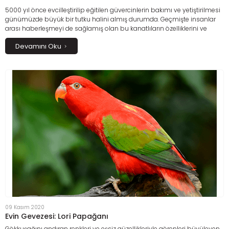
5000 yıl önce evcilleştirilip eğitilen güvercinlerin bakımı ve yetiştirilmesi
günümüzde büyük bir tutku halini almış durumda. Geçmişte insanlar
arası haberleşmeyi de sağlamış olan bu kanatlıların özelliklerini ve
onlara nasıl bakım yapılması gerektiğini öğrenmek isteyenler için yazı
Devamını Oku
kaleme aldık.
09 Kasım 2020
Evin Gevezesi: Lori Papağanı
Gökkuşağını andıran renkleri ve eşsiz güzellikleriyle görenleri büyüleyen,