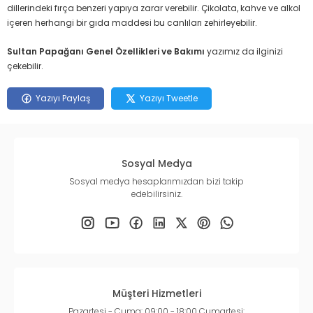
dillerindeki fırça benzeri yapıya zarar verebilir. Çikolata, kahve ve alkol
içeren herhangi bir gıda maddesi bu canlıları zehirleyebilir.
Sultan Papağanı Genel Özellikleri ve Bakımı
yazımız da ilginizi
çekebilir.
Yazıyı Paylaş
Yazıyı Tweetle
Sosyal Medya
Sosyal medya hesaplarımızdan bizi takip
edebilirsiniz.
Müşteri Hizmetleri
Pazartesi - Cuma: 09:00 - 18:00 Cumartesi: