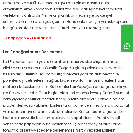
olmasına ve etrafta kirlenecek eşyaların olmamasına dikkat
etmelisiniz. Ama korkmayın, Loriler zeki oldukları için tuvalet eğitimi
verilebilen canlılardır. Yeme alışkanlıkları nedeniyle bakteriyel
enfeksiyonlar Loriler de çok görülür. Bunu önlemek için yemek kaplarını
her gün temizlemeli ve sularını sürekli temiz tutmanız gerekir.
>>
Papağan Aksesuarları
Lori Papağanlarının Beslenmesi
Lori Papağanlarının yavru olarak alınması ve size alışana kadar
elinizle onu beslemeniz önerilir. Doğada çiçek polenleri ve nektar ile
beslenirler. Dillerinin ucundaki fırça benzeri yapı onların nektar ve
polenleri ayırt etmelerini sağlar. Evde ise onlar için özel üretilen hazır
nektarlarla beslenebilirler. Bu besinler Lori Papağanlarına günde iki ya
da üç kez verilebilir. Onur kuşlar olan Loriler, neredeyse günün 3 saatini
yem yiyerek geçirirler. Yemleri her gün taze olmalıdır. Yoksa sindirim
problemleri yaşayabilirler. Lorilere turunçgiller verilmez. Limon, portakal
ve mandalinayı ondan uzak tutmalısınız. Bunun dışında günde bir
kez taze meyve ile beslenme takviyesi yapabilirsiniz. Yulaf ve yeşil
sebzeler de papağanınızın beslenmesi için destekleyici olur. Loriler
tohum gibi sert yiyeceklerle beslenemez. Sert yiyecekler Lorilerin