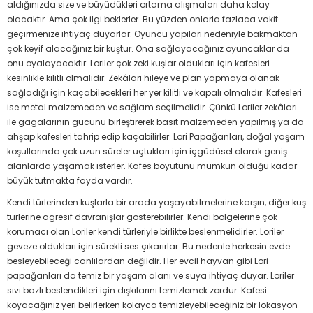
aldığınızda size ve büyüdükleri ortama alışmaları daha kolay
olacaktır. Ama çok ilgi beklerler. Bu yüzden onlarla fazlaca vakit
geçirmenize ihtiyaç duyarlar. Oyuncu yapıları nedeniyle bakmaktan
çok keyif alacağınız bir kuştur. Ona sağlayacağınız oyuncaklar da
onu oyalayacaktır. Loriler çok zeki kuşlar oldukları için kafesleri
kesinlikle kilitli olmalıdır. Zekâları hileye ve plan yapmaya olanak
sağladığı için kaçabilecekleri her yer kilitli ve kapalı olmalıdır. Kafesleri
ise metal malzemeden ve sağlam seçilmelidir. Çünkü Loriler zekâları
ile gagalarının gücünü birleştirerek basit malzemeden yapılmış ya da
ahşap kafesleri tahrip edip kaçabilirler. Lori Papağanları, doğal yaşam
koşullarında çok uzun süreler uçtukları için içgüdüsel olarak geniş
alanlarda yaşamak isterler. Kafes boyutunu mümkün olduğu kadar
büyük tutmakta fayda vardır.
Kendi türlerinden kuşlarla bir arada yaşayabilmelerine karşın, diğer kuş
türlerine agresif davranışlar gösterebilirler. Kendi bölgelerine çok
korumacı olan Loriler kendi türleriyle birlikte beslenmelidirler. Loriler
geveze oldukları için sürekli ses çıkarırlar. Bu nedenle herkesin evde
besleyebileceği canlılardan değildir. Her evcil hayvan gibi Lori
papağanları da temiz bir yaşam alanı ve suya ihtiyaç duyar. Loriler
sıvı bazlı beslendikleri için dışkılarını temizlemek zordur. Kafesi
koyacağınız yeri belirlerken kolayca temizleyebileceğiniz bir lokasyon