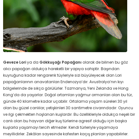
Geveze Lori
ya da
Gökkuşağı Papağanı
olarak de bilinen bu göz
alıcı papağan oldukça hareketli bir yapıya sahiptir. Başından
kuyruğuna kadar rengarenk tüyleriyle sizi büyüleyecek olan Lori
papağanlarının anavatanları Endenozya’dır. Avustralya’nın kıyı
bölgelerinde de sıkça görülürler. Tazmanya, Yeni Zelanda ve Hong
Kong’da da yaşarlar. Doğal ortamları yağmur ormanları olan bu tür,
günde 40 kilometre kadar uçabilir. Ortalama yaşam süreleri 30 yıl
olan bu güzel canlılar, yetişkinleri 30 santimetre civarındadır. Oyuncu
ve ilgi çekmekten hoşlanan kuşlardır. Bu özellikleriyle oldukça neşeli bir
canlı olan bu hayvan diğer kuş türlerine agresif olduğu için başka
kuşlarla yaşamayı tercih etmezler. Kendi türleriyle yaşamaya
meyillidirler. Zekâları sayesinde kafesten kaçış planları yapabilirler.