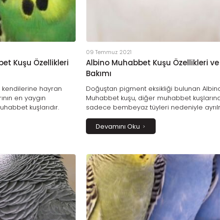
09 Temmuz 2021
 Kuşu Özellikleri
Albino Muhabbet Kuşu Özellikleri ve
Bakımı
le kendilerine hayran
Doğuştan pigment eksikliği bulunan Albin
ının en yaygın
Muhabbet kuşu, diğer muhabbet kuşların
uhabbet kuşlarıdır.
sadece bembeyaz tüyleri nedeniyle ayrıl
ın türlerinden olan
karakter yapıları ve hastalıklara dayanıklılı
şunun ayırt edici
ile bakım ihtiyaçları da farklılık gösterir.
Devamını Oku
yleridir. Show Jumboların
inin görülmesine engel
n kaplar.