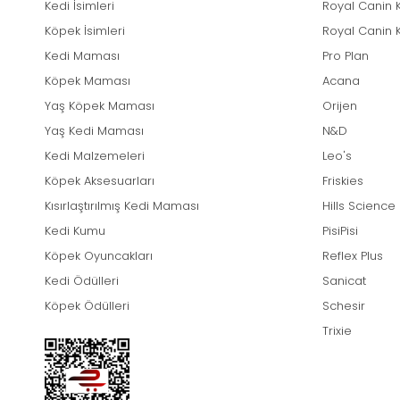
Kedi İsimleri
Royal Canin 
Köpek İsimleri
Royal Canin 
Kedi Maması
Pro Plan
Köpek Maması
Acana
Yaş Köpek Maması
Orijen
Yaş Kedi Maması
N&D
Kedi Malzemeleri
Leo's
Köpek Aksesuarları
Friskies
Kısırlaştırılmış Kedi Maması
Hills Science
Kedi Kumu
PisiPisi
Köpek Oyuncakları
Reflex Plus
Kedi Ödülleri
Sanicat
Köpek Ödülleri
Schesir
Trixie