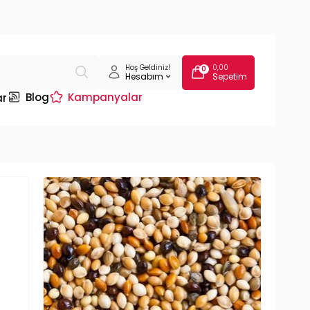
Hoş Geldiniz!
0,00
0
Hesabım
Sepetim
Blog
Kampanyalar
ar