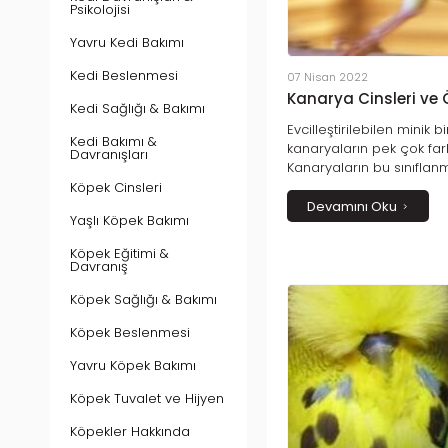
Psikolojisi
Yavru Kedi Bakımı
Kedi Beslenmesi
07 Nisan 2022
Kanarya Cinsleri ve Ö
Kedi Sağlığı & Bakımı
Evcilleştirilebilen minik b
Kedi Bakımı &
kanaryaların pek çok farkl
Davranışları
Kanaryaların bu sınıflanma
özelliklerinin farklılığı 
Köpek Cinsleri
ve dünyada en çok biline
Devamını Oku
Yaşlı Köpek Bakımı
Gloster, Yorkshire, Norwi
Kanarya, Lancashire, Bor
Köpek Eğitimi &
kanaryalarıdır.
Davranış
Köpek Sağlığı & Bakımı
Köpek Beslenmesi
Yavru Köpek Bakımı
Köpek Tuvalet ve Hijyen
Köpekler Hakkında