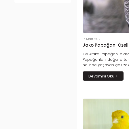
17 Mart 2021
Jako Papağanı Özelli
Gri Afrika Papağanı olar
Papağanları, doğal orta
halinde yaşayan çok zeki 
sayesinde kelimeleri ço
akıllarında tutarlar. Takl
Devamını Oku
öğrenebilen bu kuşlar, i
hoşlanırlar.