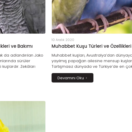
10 Aralık 2020
kleri ve Bakımı
Muhabbet Kuşu Türleri ve Özellikleri
ak da adlandırılan Jako
Muhabbet kuşları, Avustralya’dan dünyay
mlarında sürüler
yayılmış papağan ailesine mensup kuşlard
kuşlardır. Zekâları
Tartışmasız dünyada ve Türkiye’de en ço
k çabuk kapar ve
tercih edilen evcil kuş türü olan muhabbet
it yoluyla konuşmayı
zekâsı, konuşabilmesi, canlı renkleri, oyun
Devamını Oku
lgi görmekten de çok
ve insanlara olan uyumu ile büyüleyici
hayvanlardır.