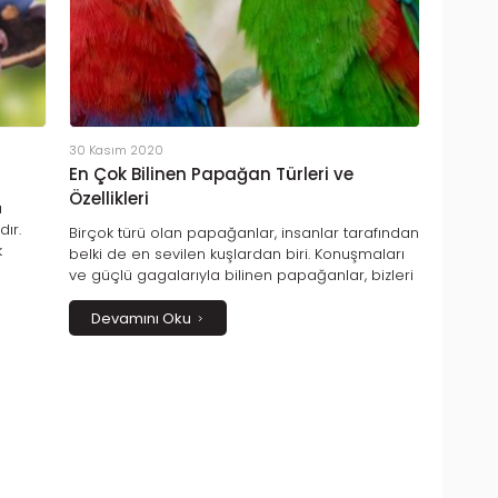
30 Kasım 2020
En Çok Bilinen Papağan Türleri ve
Özellikleri
a
ır.
Birçok türü olan papağanlar, insanlar tarafından
k
belki de en sevilen kuşlardan biri. Konuşmaları
 kuşu;
ve güçlü gagalarıyla bilinen papağanlar, bizleri
culuğu
zekâları ve rengarenk güzellikleriyle hep
büyülemiş canlılardır.
Devamını Oku