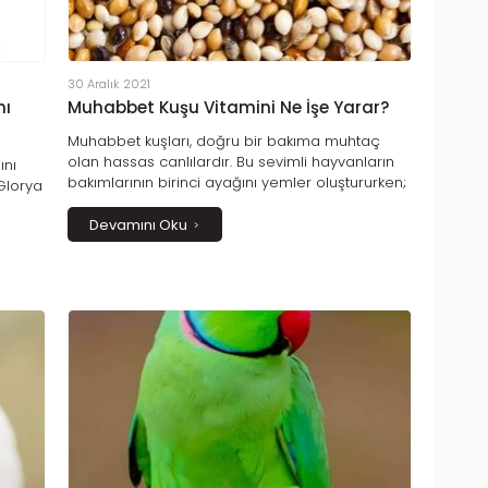
30 Aralık 2021
mı
Muhabbet Kuşu Vitamini Ne İşe Yarar?
Muhabbet kuşları, doğru bir bakıma muhtaç
olan hassas canlılardır. Bu sevimli hayvanların
ını
bakımlarının birinci ayağını yemler oluştururken;
Glorya
temiz bir kafes, hijyenik içme suyu ve gaga taşı
gibi malzemeler muhabbet kuşlarının uzun ve
Devamını Oku
sağlıklı bir ömür sürmeleri için gereklidir. Ayrıca
n
muhabbet kuşlarının en çok ihtiyaç duyduğu
lliği
ürünlerden biri vitaminlerdir.
r.