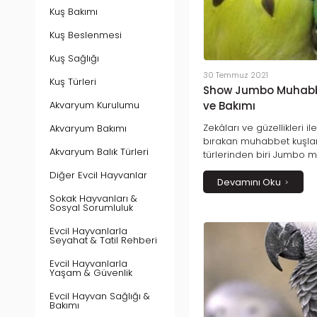
Kuş Bakımı
Kuş Beslenmesi
Kuş Sağlığı
30 Temmuz 2021
Kuş Türleri
Show Jumbo Muhabbet
Akvaryum Kurulumu
ve Bakımı
Zekâları ve güzellikleri i
Akvaryum Bakımı
bırakan muhabbet kuşlar
Akvaryum Balık Türleri
türlerinden biri Jumbo m
Jumbo muhabbet kuşların
Diğer Evcil Hayvanlar
Show Jumbo muhabbet ku
Devamını Oku
özelliği ise başındaki tü
Sokak Hayvanları &
Sosyal Sorumluluk
uzun kafa tüyleri gözler
olur ve yüzlerini tamame
Evcil Hayvanlarla
Seyahat & Tatil Rehberi
Evcil Hayvanlarla
Yaşam & Güvenlik
Evcil Hayvan Sağlığı &
Bakımı