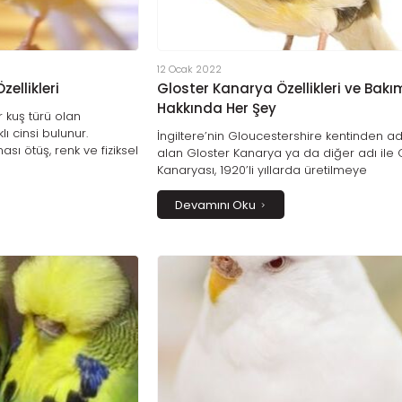
12 Ocak 2022
zellikleri
Gloster Kanarya Özellikleri ve Bakı
Hakkında Her Şey
ir kuş türü olan
ı cinsi bulunur.
İngiltere’nin Gloucestershire kentinden ad
sı ötüş, renk ve fiziksel
alan Gloster Kanarya ya da diğer adı ile 
esasına dayanır. Ülkemizde
Kanaryası, 1920’li yıllarda üretilmeye
n kanarya cinsleri ise
başlanmıştır. Ünü İngiltere’nin dışına taşıp
ch, Malinua, Taklacı
ülkemizde de çok popüler olan bu kuşları
Devamını Oku
der ve Lizard
Corona adlı türünün en belirgin fiziksel öze
yüzünü kapatan şapka biçimindeki tüylerdi