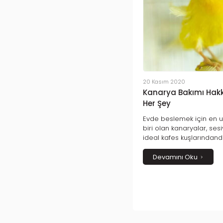
20 Kasım 2020
Kanarya Bakımı Hakk
Her Şey
Evde beslemek için en u
biri olan kanaryalar, sesi
ideal kafes kuşlarındandı
pahalıya patlamaz.
Devamını Oku