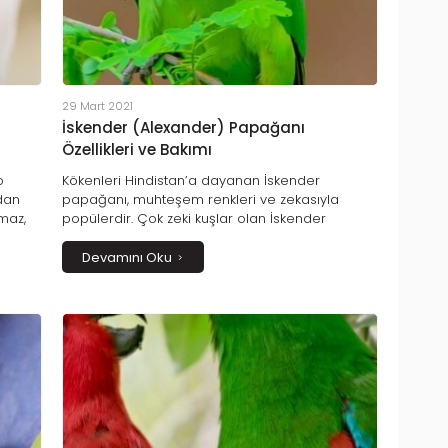
29 Mart 2021
İskender (Alexander) Papağanı
Özellikleri ve Bakımı
o
Kökenleri Hindistan’a dayanan İskender
dan
papağanı, muhteşem renkleri ve zekasıyla
maz,
popülerdir. Çok zeki kuşlar olan İskender
kları
papağanları, konuşmayı çok çabuk
öğrenmeleri ve çok uzun ömürlü olmalarıyla
Devamını Oku
bilinirler.