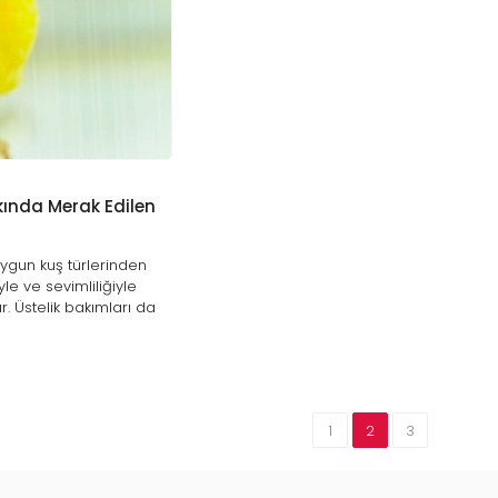
ında Merak Edilen
ygun kuş türlerinden
yle ve sevimliliğiyle
r. Üstelik bakımları da
1
2
3