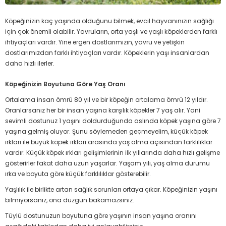
Köpeğinizin kaç yaşında olduğunu bilmek, evcil hayvanınızın sağlığı
için çok önemli olabilir.
Yavruların, orta yaşlı ve yaşlı köpeklerden farklı
ihtiyaçları vardır. Yine ergen dostlarımızın, yavru ve yetişkin
dostlarımızdan farklı ihtiyaçları vardır.
Köpeklerin yaşı insanlardan
daha hızlı ilerler.
Köpeğinizin Boyutuna Göre Yaş Oranı
Ortalama insan ömrü 80 yıl ve bir köpeğin ortalama ömrü 12 yıldır.
Oranlarsanız her bir insan yaşına karşılık köpekler 7 yaş alır. Yani
sevimli dostunuz 1 yaşını doldurduğunda aslında köpek yaşına göre 7
yaşına gelmiş oluyor. Şunu söylemeden geçmeyelim, küçük köpek
ırkları ile büyük köpek ırkları arasında yaş alma açısından farklılıklar
vardır. Küçük köpek ırkları gelişimlerinin ilk yıllarında daha hızlı gelişme
gösterirler fakat daha uzun yaşarlar. Yaşam yılı, yaş alma durumu
ırka ve boyuta göre küçük farklılıklar gösterebilir.
Yaşlılık ile birlikte artan sağlık sorunları ortaya çıkar.
Köpeğinizin yaşını
bilmiyorsanız, ona düzgün bakamazsınız.
Tüylü dostunuzun boyutuna göre yaşının insan yaşına oranını