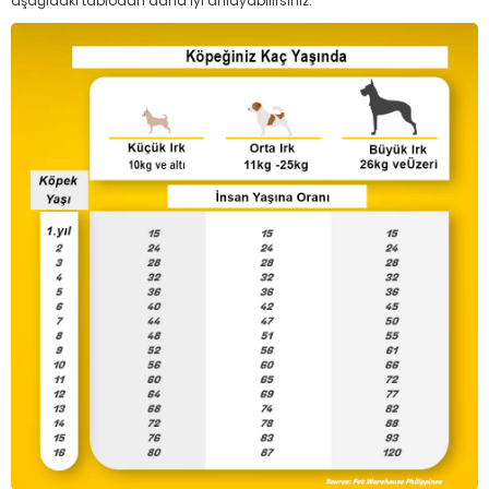
aşağıdaki tablodan daha iyi anlayabilirsiniz.