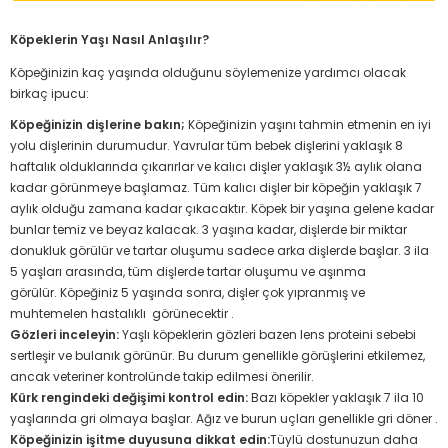
Köpeklerin Yaşı Nasıl Anlaşılır?
Köpeğinizin kaç yaşında olduğunu söylemenize yardımcı olacak
birkaç ipucu:
Köpeğinizin dişlerine
bakın;
Köpeğinizin yaşını tahmin etmenin en iyi
yolu dişlerinin durumudur.
Yavrular tüm bebek dişlerini yaklaşık 8
haftalık olduklarında çıkarırlar ve kalıcı dişler yaklaşık 3½ aylık olana
kadar görünmeye başlamaz.
Tüm kalıcı dişler bir köpeğin yaklaşık 7
aylık olduğu zamana kadar çıkacaktır.
Köpek bir yaşına gelene kadar
bunlar temiz ve beyaz kalacak.
3 yaşına kadar, dişlerde bir miktar
donukluk görülür ve tartar oluşumu sadece arka dişlerde başlar.
3 ila
5 yaşları arasında, tüm dişlerde tartar oluşumu ve aşınma
görülür.
Köpeğiniz 5 yaşında sonra, dişler çok yıpranmış ve
muhtemelen hastalıklı
görünecektir
.
Gözleri inceleyin:
Yaşlı köpeklerin gözleri bazen lens proteini sebebi
sertleşir ve bulanık görünür.
Bu durum genellikle görüşlerini etkilemez,
ancak veteriner kontrolünde takip edilmesi önerilir
.
Kürk rengindeki değişimi kontrol edin:
Bazı köpekler yaklaşık 7 ila 10
yaşlarında gri olmaya başlar.
Ağız ve burun uçları
genellikle gri
döner
.
Köpeğinizin işitme duyusuna dikkat edin:
Tüylü dostunuzun
daha