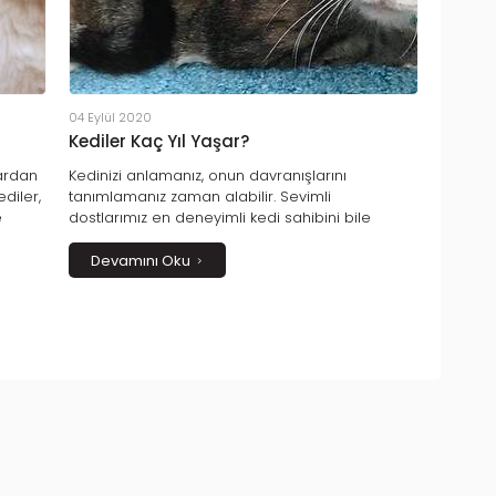
04 Eylül 2020
Kediler Kaç Yıl Yaşar?
lardan
Kedinizi anlamanız, onun davranışlarını
ediler,
tanımlamanız zaman alabilir.
Sevimli
e
dostlarımız
en deneyimli kedi sahibini bile
n
şaşkına çevirebilecek karmaşık davranışlara
mına
sahiptir.
Devamını Oku
in
adır.