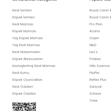
Kedi İsimleri
Royal Canin 
Köpek İsimleri
Royal Canin 
Kedi Maması
Pro Plan
Köpek Maması
Acana
Yaş Köpek Maması
Orijen
Yaş Kedi Maması
N&D
Kedi Malzemeleri
Leo's
Köpek Aksesuarları
Friskies
Kısırlaştırılmış Kedi Maması
Hills Science
Kedi Kumu
PisiPisi
Köpek Oyuncakları
Reflex Plus
Kedi Ödülleri
Sanicat
Köpek Ödülleri
Schesir
Trixie