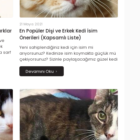
21 Mayıs 2021
arklar
En Popüler Dişi ve Erkek Kedi İsim
Önerileri (Kapsamlı Liste)
 ve
ek
Yeni sahiplendiğiniz kedi için isim mi
a sarf
arıyorsunuz? Kedinize isim koymakta güçlük mü
i de
çekiyorsunuz? Sizinle paylaşacağımız güzel kedi
i olmak
isimleri ile kedinize çok yakışacak ve onu
ı
tamamlayacak bir adı kolaylıkla bulabilirsiniz.
Devamını Oku