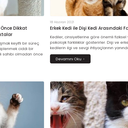
18 Haziran 2021
 Önce Dikkat
Erkek Kedi ile Dişi Kedi Arasındaki F
ktalar
Kediler, cinsiyetlerine göre önemli fiziksel
psikolojik farklılıklar gösterirler. Dişi ve erk
aşmak keyifli bir süreç
kedilerin ilgi ve sevgi ihtiyaçlarının yanınd
iplenmek ciddi bir
ettikleri enerji miktarı ve mama tüketimler
edi sahibi olmadan önce
değişmektedir. Kedilerde erkek ya da diş
Devamını Oku
ürmesi için ihtiyacı olan
özellikle kızgınlık dönenimde davranışların
ve yeterli zamanı ona
belirleyen önemli bir etkendir.
sonraki adımda ise bu
yacağınızı düşünmeniz