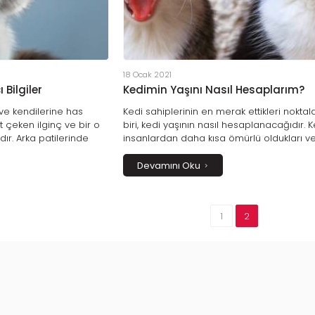
18 Ocak 2021
ı Bilgiler
Kedimin Yaşını Nasıl Hesaplarım?
ri ve kendilerine has
Kedi sahiplerinin en merak ettikleri nokta
at çeken ilginç ve bir o
biri, kedi yaşının nasıl hesaplanacağıdır. K
dır. Arka patilerinde
insanlardan daha kısa ömürlü oldukları v
anlarla %95 oranında
gelişimleri bizden farklı olduğu için onları
ı ve bazı kültürlerde
yaşını merak eder ve ona göre kedi bakı
Devamını Oku
ediler hakkında
devam etmek isteriz. Kedinizin yaşını tahm
çok nokta vardır.
etmek için birçok farklı yöntem bulunmakt
1
2