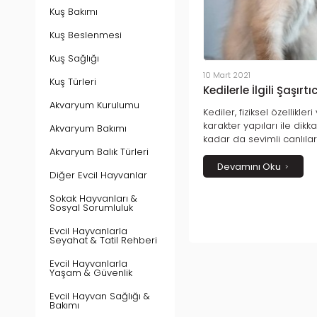
Kuş Bakımı
Kuş Beslenmesi
Kuş Sağlığı
10 Mart 2021
Kuş Türleri
Kedilerle İlgili Şaşırtıc
Akvaryum Kurulumu
Kediler, fiziksel özellikle
karakter yapıları ile dikk
Akvaryum Bakımı
kadar da sevimli canlılar
Akvaryum Balık Türleri
dört tırnak olması, kapl
benzerliklerinin bulunmas
Devamını Oku
Diğer Evcil Hayvanlar
kutsal sayılmaları gibi k
bilmediğimiz şaşırtıcı bir
Sokak Hayvanları &
Sosyal Sorumluluk
Evcil Hayvanlarla
Seyahat & Tatil Rehberi
Evcil Hayvanlarla
Yaşam & Güvenlik
Evcil Hayvan Sağlığı &
Bakımı