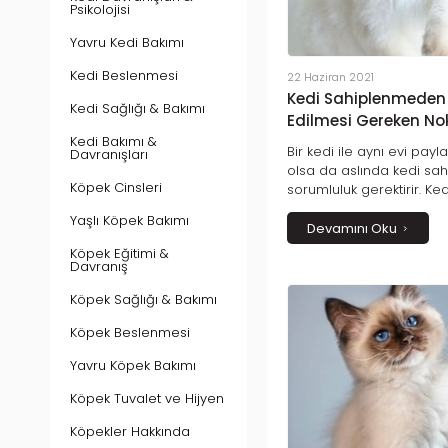
Psikolojisi
Yavru Kedi Bakımı
Kedi Beslenmesi
22 Haziran 2021
Kedi Sahiplenmeden
Kedi Sağlığı & Bakımı
Edilmesi Gereken No
Kedi Bakımı &
Bir kedi ile aynı evi payl
Davranışları
olsa da aslında kedi sah
Köpek Cinsleri
sorumluluk gerektirir. K
onun sağlıklı bir yaşam s
Yaşlı Köpek Bakımı
tüm koşulları sağlamak 
Devamını Oku
ayırmak şarttır. Bundan 
Köpek Eğitimi &
sorumluluğu alıp alama
Davranış
kilit noktadır.
Köpek Sağlığı & Bakımı
Köpek Beslenmesi
Yavru Köpek Bakımı
Köpek Tuvalet ve Hijyen
Köpekler Hakkında