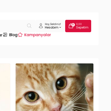
Hoş Geldiniz!
0,00
0
Hesabım
Sepetim
Blog
Kampanyalar
ar