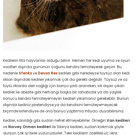
Kedilerin titiz hayvanlar olduğu bilinir. Hemen her kedi uyuma ve oyun
saatleri dışında gününün çoğunu kendini temizleyerek geçirir. Bu
nedenle
Sfenks
ve
Devon Rex
kedileri gibi neredeyse tüysüz olan kedi
ırkları dışındaki kedileri yıkamak çok da gerekli değildir. Tüysüz ve az
tüylü ırklarda deri sağlığı için banyo şartı aranırken, sık dışarı çıkan
kediler ile obezite gibi herhangi başka bir rahatsızlık ya da yaşlılık
sonucu kendini temizleyemeyen kedileri yıkamanız gerekebilir. Bunun
dışında kediniz pirelendiyse ya da kendisini temizleyemeyecek
biçimde kirlendiyse de ona banyo yaptırma ihtiyacı duyabilirsiniz.
Kediler, sanıldığı gibi sudan nefret etmeyebilirler. Örneğin
Van kedileri
ve
Norveç Orman kedileri
ile Sibirya kedileri, sudan korkmak şöyle
dursun çok iyi birer yüzücüdürler. Tekir kedilerin özellikle üç renk