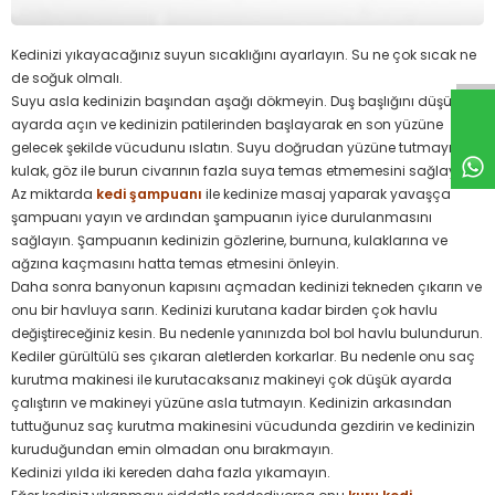
Kedinizi yıkayacağınız suyun sıcaklığını ayarlayın. Su ne çok sıcak ne
de soğuk olmalı.
Suyu asla kedinizin başından aşağı dökmeyin. Duş başlığını düşük
ayarda açın ve kedinizin patilerinden başlayarak en son yüzüne
gelecek şekilde vücudunu ıslatın. Suyu doğrudan yüzüne tutmayın ve
kulak, göz ile burun civarının fazla suya temas etmemesini sağlayın.
Az miktarda
kedi şampuanı
ile kedinize masaj yaparak yavaşça
şampuanı yayın ve ardından şampuanın iyice durulanmasını
sağlayın. Şampuanın kedinizin gözlerine, burnuna, kulaklarına ve
ağzına kaçmasını hatta temas etmesini önleyin.
Daha sonra banyonun kapısını açmadan kedinizi tekneden çıkarın ve
onu bir havluya sarın. Kedinizi kurutana kadar birden çok havlu
değiştireceğiniz kesin. Bu nedenle yanınızda bol bol havlu bulundurun.
Kediler gürültülü ses çıkaran aletlerden korkarlar. Bu nedenle onu saç
kurutma makinesi ile kurutacaksanız makineyi çok düşük ayarda
çalıştırın ve makineyi yüzüne asla tutmayın. Kedinizin arkasından
tuttuğunuz saç kurutma makinesini vücudunda gezdirin ve kedinizin
kuruduğundan emin olmadan onu bırakmayın.
Kedinizi yılda iki kereden daha fazla yıkamayın.