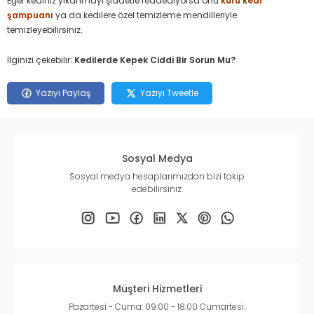
Eğer kediniz yıkanmayı şiddetle reddediyorsa onu
kuru kedi
şampuanı
ya da kedilere özel temizleme mendilleriyle
temizleyebilirsiniz.
İlginizi çekebilir:
Kedilerde Kepek Ciddi Bir Sorun Mu?
Yazıyı Paylaş
Yazıyı Tweetle
Sosyal Medya
Sosyal medya hesaplarımızdan bizi takip
edebilirsiniz.
Müşteri Hizmetleri
Pazartesi - Cuma: 09:00 - 18:00 Cumartesi: