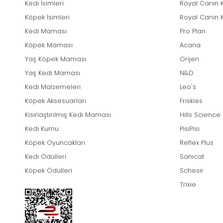
Kedi İsimleri
Royal Canin 
Köpek İsimleri
Royal Canin 
Kedi Maması
Pro Plan
Köpek Maması
Acana
Yaş Köpek Maması
Orijen
Yaş Kedi Maması
N&D
Kedi Malzemeleri
Leo's
Köpek Aksesuarları
Friskies
Kısırlaştırılmış Kedi Maması
Hills Science
Kedi Kumu
PisiPisi
Köpek Oyuncakları
Reflex Plus
Kedi Ödülleri
Sanicat
Köpek Ödülleri
Schesir
Trixie