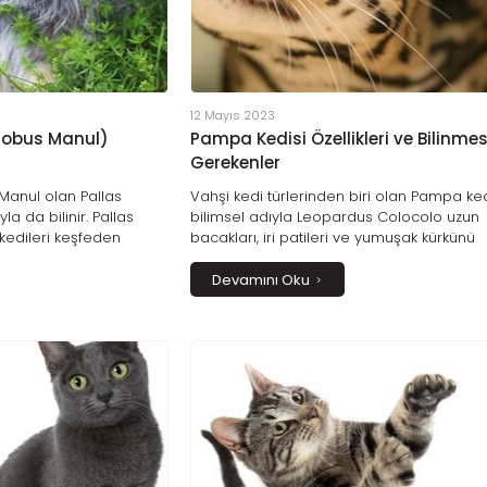
12 Mayıs 2023
olobus Manul)
Pampa Kedisi Özellikleri ve Bilinmes
Gerekenler
Manul olan Pallas
Vahşi kedi türlerinden biri olan Pampa ked
la da bilinir. Pallas
bilimsel adıyla Leopardus Colocolo uzun
u kedileri keşfeden
bacakları, iri patileri ve yumuşak kürkünü
r Simon Pallas’tan
kaplayan muhteşem desenleriyle büyüleyi
n arasında kalan Orta
canlıdır. Güney Amerika’nın farklı bölgeleri
Devamını Oku
 bir yayılım alanları
mesken tutan bu hayvanların büyük, orta ir
zkırlar ile dağlık
ve küçük olmak üzere iç türü bulunur. Pa
dürürler. Pallas kedileri
kedileri türleri tehdit altında olduğu için
 tehlike altındadır.
korumaya alınmışlardır.
alınan bu vahşi
ında türlerinin yok
ına da çalışmalar