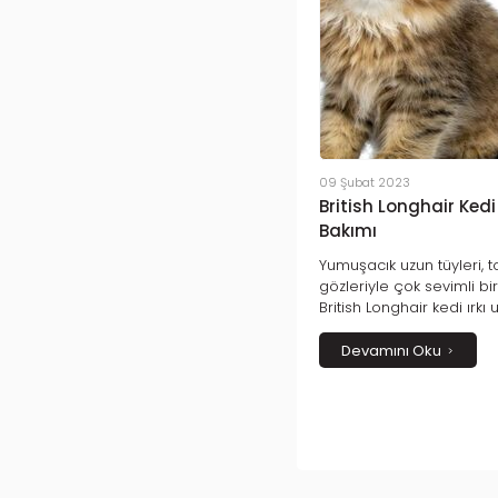
09 Şubat 2023
British Longhair Kedi I
Bakımı
Yumuşacık uzun tüyleri, t
gözleriyle çok sevimli b
British Longhair kedi ırk
karakter yapısıyla da ked
sevilenleri olarak öne çık
Devamını Oku
kedilerinin uzun tüylü bir
göz alıcı bir kedi ırkı d
olmakla birlikte son yıl
sevilmektedir.