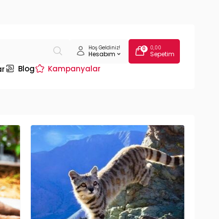
Hoş Geldiniz!
0,00
0
Hesabım
Sepetim
Blog
Kampanyalar
ar