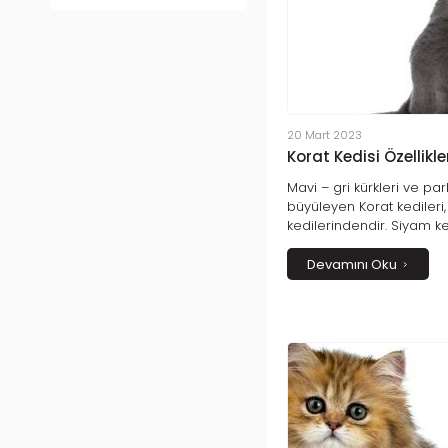
20 Mart 2023
Korat Kedisi Özellikle
Mavi – gri kürkleri ve par
büyüleyen Korat kedileri
kedilerindendir. Siyam ke
kökenli olan Korat kedileri
kadar dayanır. Ünleri Av
Devamını Oku
yayılan Koratlar oldukça 
eğlenceli canlılar. Ülkel
şans getirdiğine inanıla
bulunuyor ve ülkemizde 
kedilerin arasında yer alı