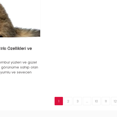
rkı Özellikleri ve
ombul yüzleri ve güzel
ir görünüme sahip olan
ı uyumlu ve sevecen
i cinsleri arasında en
ıyor. British Shorthair
 türü olarak bilinen bu
ünyada çok popüler
larda ülkemizde de çok
1
2
3
....
10
11
12