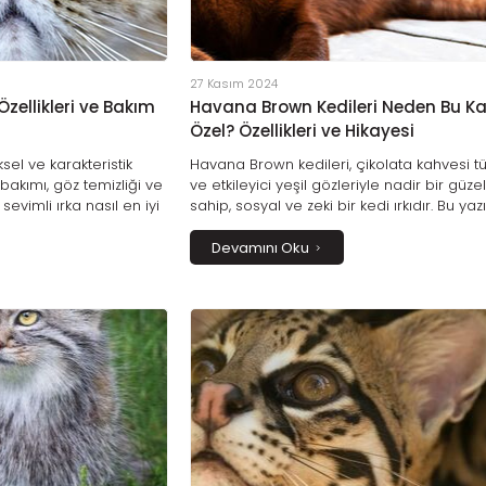
27 Kasım 2024
Özellikleri ve Bakım
Havana Brown Kedileri Neden Bu K
Özel? Özellikleri ve Hikayesi
sel ve karakteristik
Havana Brown kedileri, çikolata kahvesi tü
y bakımı, göz temizliği ve
ve etkileyici yeşil gözleriyle nadir bir güze
evimli ırka nasıl en iyi
sahip, sosyal ve zeki bir kedi ırkıdır. Bu ya
enin!
Havana Brown kedilerinin kökenlerini, fizik
özelliklerini, bakım ipuçlarını ve onları ne
Devamını Oku
kadar özel kıldığını keşfedeceksiniz.