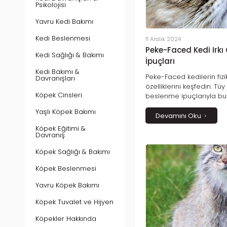
Psikolojisi
Yavru Kedi Bakımı
Kedi Beslenmesi
11 Aralık 2024
Peke-Faced Kedi Irkı 
Kedi Sağlığı & Bakımı
İpuçları
Kedi Bakımı &
Peke-Faced kedilerin fizik
Davranışları
özelliklerini keşfedin. Tü
Köpek Cinsleri
beslenme ipuçlarıyla bu s
şekilde bakacağınızı öğr
Yaşlı Köpek Bakımı
Devamını Oku
Köpek Eğitimi &
Davranış
Köpek Sağlığı & Bakımı
Köpek Beslenmesi
Yavru Köpek Bakımı
Köpek Tuvalet ve Hijyen
Köpekler Hakkında