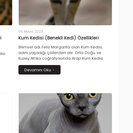
05 Mayıs 2023
i
Kum Kedisi (Benekli Kedi) Özellikleri
Bilimsel adı Felis Margarita olan Kum Kedisi,
adını yaşadığı çöllerden alır. Orta Doğu ve
isi
Kuzey Afrika coğrafyasında Arap Kum Kedisi
olarak da anılan bu canlılar çöl yaşamına
adapte olmuş vahşi kedilerdir. Orta Asya
Devamını Oku
ci bir
çöllerinde de türlerine rastlanılan Kum Kedileri,
ni
Benekli Kedi olarak da anılır. İnsanlarla iletişim
ilikte
kurma konusunda eğilim taşımayan bu canlılar,
mpa
mükemmel işitme duyuları sayesinde küçük
kum hayvanları, haşereler ve hatta yılan avlama
konusunda son derece başarılıdırlar.