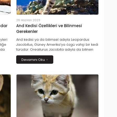
26 Haziran 2023
adar
And Kedisi Özellikleri ve Bilinmesi
Gerekenler
yleri
And kedisi ya da bilimsel adıyla Leopardus
lliğe
Jacobitus, Güney Amerika’ya özgü vahşi bir kedi
zıda
türüdür. Oreailurus Jacobita adıyla da bilinen
sel
bu kediler zorlu iklim ve doğa koşullarına sahip
den bu
olan And Dağlarında yaşadıkları için And kedisi
Devamını Oku
ismini almışlardır. Evcilleştirilmesi mümkün
olmayan And kedilerinin sayıları da oldukça
azdır ve nesilleri tükenme tehlikesi ile karşı
karşıyadır. Bu nedenle tür koruma altına
alınmıştır.