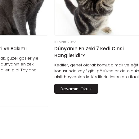
10 Mart 2023
ri ve Bakımı
Dünyanın En Zeki 7 Kedi Cinsi
Hangileridir?
lak, güzel gözleriyle
, dünyanın en zeki
Kediler, genel olarak komut almak ve eği
dileri gibi Tayland
konusunda zayıf gibi gözükseler de oldu
nin tarihi 14. yüzyıla
akıllı hayvanlardır. Kedilerin insanlara itaa
rupa ve Amerika kıtasına
söz dinleme anlamında inatçı olmaları ze
sosyal, hareketli ve
ile ilgili değil, kendilerine has bağımsız ka
Devamını Oku
erinden kutsal sayılan ve
yapılarının bir sonucudur.
n bu kediler çok nadir
sahiplenilmesi en zor
yor.