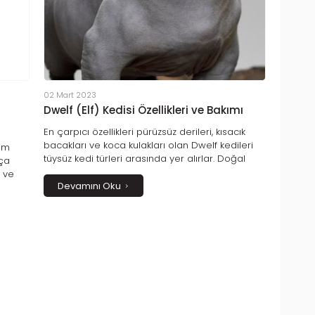
02 Mart 2023
Dwelf (Elf) Kedisi Özellikleri ve Bakımı
En çarpıcı özellikleri pürüzsüz derileri, kısacık
bacakları ve koca kulakları olan Dwelf kedileri
tim
tüysüz kedi türleri arasında yer alırlar. Doğal
kça
olmayan ve insan eliyle üretilen Dwelf kedisi
t ve
Sfenks kedileri, Munchkin kedileri ve Amerikan
Devamını Oku
kâları
Curl kedilerinin melezlenmesiyle elde edilmiş
rakter
bir türdür. Tüysüz derileri Sfenks kedilerinin
kopyası olan bu kediler yeni bir ırk sayılır. 2009
yılında yetiştirilmeye başlanan Elf kedileri henüz
resmi bir kedi ırkı olarak kabul edilmemişlerdir.