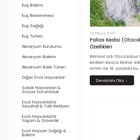
Kuş Bakımı
Kuş Beslenmesi
Kuş Sağlığı
30 Mayıs 2023
Kuş Türleri
Pallas Kedisi (Otoc
Akvaryum Kurulumu
Özellikleri
Bilimsel adı Otocolobus 
Akvaryum Bakımı
kedileri kısaca Manul adıy
Akvaryum Balık Türleri
ismini ise 18. yüzyılda b
Alman doğa bilimci Pete
Diğer Evcil Hayvanlar
almışlardır. Rusya ile Çi
Devamını Oku
Asya coğrafyasında geniş
Sokak Hayvanları &
Sosyal Sorumluluk
bulunan Manul kedileri bo
alanlarda yaşamlarını sür
Evcil Hayvanlarla
vahşi kedilerdir ve türleri
Seyahat & Tatil Rehberi
Rusya’da koruma altına 
hayvanlarla ilgili 2016 yıl
Evcil Hayvanlarla
Yaşam & Güvenlik
olmasını engellemek ad
başlatılmıştır.
Evcil Hayvan Sağlığı &
Bakımı