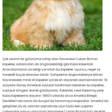
Çok sevimli bir görünüme sahip olan Havanese Cuban Bichon
köpekler, adlarından da öngörülebildiği gibi Küba kökenlidir.
Anavatanlarının sıcaklığı yansıtan bu köpekler; oyuncu, neşeli ve
hareketli küçük ırklardan biridir. Sahiplerine düşkünlükleriyle bilinen
Havaneseler, minik ırk köpekler içinde en dayanıklı olanlarındandır. 19.
yüzyılda Güney Amerikalı soylular tarafından beslenen bu köpekler,
soyluluk simgesi olarak görülüyordu. Kökenleri, nesli tükenmiş yerel
Küba köpeklerine dayanır. 1980’li yıllarda önce Amerika Birleşik
Devletleri’nde sonra da Avrupa’da tanınmaya başladılar. Amerika’da
geliştirilen bu ırk, aslında orijinalinde uzun tüylü iken yapılan
çalışmalar sonucu kısa tüylü Havanese Cuban Bichon türü de elde