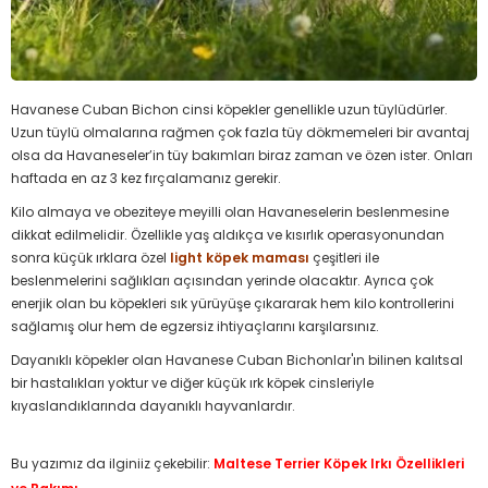
Havanese Cuban Bichon cinsi köpekler genellikle uzun tüylüdürler.
Uzun tüylü olmalarına rağmen çok fazla tüy dökmemeleri bir avantaj
olsa da Havaneseler’in tüy bakımları biraz zaman ve özen ister. Onları
haftada en az 3 kez fırçalamanız gerekir.
Kilo almaya ve obeziteye meyilli olan Havaneselerin beslenmesine
dikkat edilmelidir. Özellikle yaş aldıkça ve kısırlık operasyonundan
sonra küçük ırklara özel
light köpek maması
çeşitleri ile
beslenmelerini sağlıkları açısından yerinde olacaktır. Ayrıca çok
enerjik olan bu köpekleri sık yürüyüşe çıkararak hem kilo kontrollerini
sağlamış olur hem de egzersiz ihtiyaçlarını karşılarsınız.
Dayanıklı köpekler olan Havanese Cuban Bichonlar'ın bilinen kalıtsal
bir hastalıkları yoktur ve diğer küçük ırk köpek cinsleriyle
kıyaslandıklarında dayanıklı hayvanlardır.
Bu yazımız da ilginiiz çekebilir:
Maltese Terrier Köpek Irkı Özellikleri