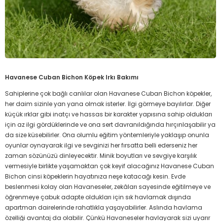
Havanese Cuban Bichon Köpek Irkı Bakımı
Sahiplerine çok bağlı canlılar olan Havanese Cuban Bichon köpekler,
her daim sizinle yan yana olmak isterler. İlgi görmeye bayılırlar. Diğer
küçük ırklar gibi inatçı ve hassas bir karakter yapısına sahip oldukları
için az ilgi gördüklerinde ve ona sert davranıldığında hırçınlaşabilir ya
da size küsebilirler. Ona olumlu eğitim yöntemleriyle yaklaşıp onunla
oyunlar oynayarak ilgi ve sevginizi her fırsatta belli ederseniz her
zaman sözünüzü dinleyecektir. Minik boyutları ve sevgiye karşılık
vermesiyle birlikte yaşamaktan çok keyif alacağınız Havanese Cuban
Bichon cinsi köpeklerin hayatınıza neşe katacağı kesin. Evde
beslenmesi kolay olan Havaneseler, zekâları sayesinde eğitilmeye ve
öğrenmeye çabuk adapte oldukları için sık havlamak dışında
apartman dairelerinde rahatlıkla yaşayabilirler. Aslında havlama
özelliği avantaj da olabilir. Çünkü Havaneseler havlayarak sizi uyarır