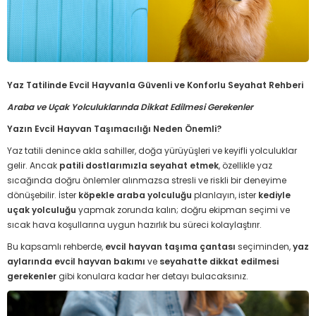
Yaz Tatilinde Evcil Hayvanla Güvenli ve Konforlu Seyahat Rehberi
Araba ve Uçak Yolculuklarında Dikkat Edilmesi Gerekenler
Yazın Evcil Hayvan Taşımacılığı Neden Önemli?
Yaz tatili denince akla sahiller, doğa yürüyüşleri ve keyifli yolculuklar
gelir. Ancak
patili dostlarımızla seyahat etmek
, özellikle yaz
sıcağında doğru önlemler alınmazsa stresli ve riskli bir deneyime
dönüşebilir. İster
köpekle araba yolculuğu
planlayın, ister
kediyle
uçak yolculuğu
yapmak zorunda kalın; doğru ekipman seçimi ve
sıcak hava koşullarına uygun hazırlık bu süreci kolaylaştırır.
Bu kapsamlı rehberde,
evcil hayvan taşıma çantası
seçiminden,
yaz
aylarında evcil hayvan bakımı
ve
seyahatte dikkat edilmesi
gerekenler
gibi konulara kadar her detayı bulacaksınız.