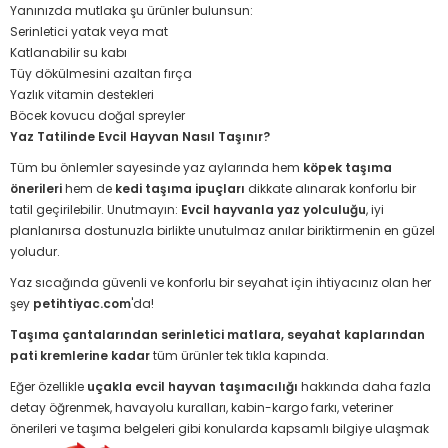
Yanınızda mutlaka şu ürünler bulunsun:
Serinletici yatak veya mat
Katlanabilir su kabı
Tüy dökülmesini azaltan fırça
Yazlık vitamin destekleri
Böcek kovucu doğal spreyler
Yaz Tatilinde Evcil Hayvan Nasıl Taşınır?
Tüm bu önlemler sayesinde yaz aylarında hem
köpek taşıma
önerileri
hem de
kedi taşıma ipuçları
dikkate alınarak konforlu bir
tatil geçirilebilir. Unutmayın:
Evcil hayvanla yaz yolculuğu
, iyi
planlanırsa dostunuzla birlikte unutulmaz anılar biriktirmenin en güzel
yoludur.
Yaz sıcağında güvenli ve konforlu bir seyahat için ihtiyacınız olan her
şey
petihtiyac.com
'da!
Taşıma çantalarından serinletici matlara, seyahat kaplarından
pati kremlerine kadar
tüm ürünler tek tıkla kapında.
Eğer özellikle
uçakla evcil hayvan taşımacılığı
hakkında daha fazla
detay öğrenmek, havayolu kuralları, kabin-kargo farkı, veteriner
önerileri ve taşıma belgeleri gibi konularda kapsamlı bilgiye ulaşmak