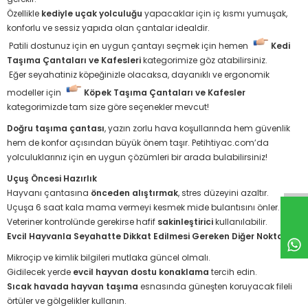
Özellikle
kediyle uçak yolculuğu
yapacaklar için iç kısmı yumuşak,
konforlu ve sessiz yapıda olan çantalar idealdir.
Patili dostunuz için en uygun çantayı seçmek için hemen
Kedi
Taşıma Çantaları ve Kafesleri
kategorimize göz atabilirsiniz.
Eğer seyahatiniz köpeğinizle olacaksa, dayanıklı ve ergonomik
modeller için
Köpek Taşıma Çantaları ve Kafesler
kategorimizde tam size göre seçenekler mevcut!
Doğru taşıma çantası
, yazın zorlu hava koşullarında hem güvenlik
hem de konfor açısından büyük önem taşır. Petihtiyac.com’da
yolculuklarınız için en uygun çözümleri bir arada bulabilirsiniz!
Uçuş Öncesi Hazırlık
Hayvanı çantasına
önceden alıştırmak
, stres düzeyini azaltır.
Uçuşa 6 saat kala mama vermeyi kesmek mide bulantısını önler.
Veteriner kontrolünde gerekirse hafif
sakinleştirici
kullanılabilir.
Evcil Hayvanla Seyahatte Dikkat Edilmesi Gereken Diğer Noktalar
Mikroçip ve kimlik bilgileri mutlaka güncel olmalı.
Gidilecek yerde
evcil hayvan dostu konaklama
tercih edin.
Sıcak havada hayvan taşıma
esnasında güneşten koruyacak fileli
örtüler ve gölgelikler kullanın.