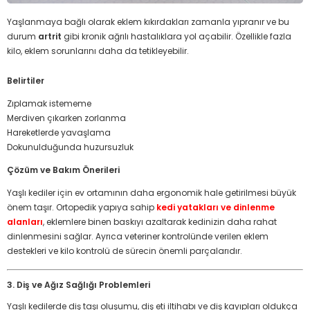
Yaşlanmaya bağlı olarak eklem kıkırdakları zamanla yıpranır ve bu
durum
artrit
gibi kronik ağrılı hastalıklara yol açabilir. Özellikle fazla
kilo, eklem sorunlarını daha da tetikleyebilir.
Belirtiler
Zıplamak istememe
Merdiven çıkarken zorlanma
Hareketlerde yavaşlama
Dokunulduğunda huzursuzluk
Çözüm ve Bakım Önerileri
Yaşlı kediler için ev ortamının daha ergonomik hale getirilmesi büyük
önem taşır. Ortopedik yapıya sahip
kedi yatakları ve dinlenme
alanları
, eklemlere binen baskıyı azaltarak kedinizin daha rahat
dinlenmesini sağlar. Ayrıca veteriner kontrolünde verilen eklem
destekleri ve kilo kontrolü de sürecin önemli parçalarıdır.
3. Diş ve Ağız Sağlığı Problemleri
Yaşlı kedilerde diş taşı oluşumu, diş eti iltihabı ve diş kayıpları oldukça