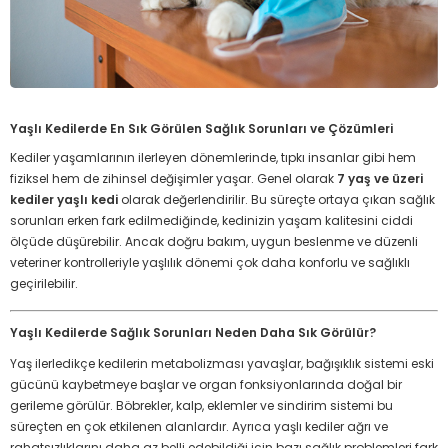
Yaşlı Kedilerde En Sık Görülen Sağlık Sorunları ve Çözümleri
Kediler yaşamlarının ilerleyen dönemlerinde, tıpkı insanlar gibi hem
fiziksel hem de zihinsel değişimler yaşar. Genel olarak
7 yaş ve üzeri
kediler yaşlı kedi
olarak değerlendirilir. Bu süreçte ortaya çıkan sağlık
sorunları erken fark edilmediğinde, kedinizin yaşam kalitesini ciddi
ölçüde düşürebilir. Ancak doğru bakım, uygun beslenme ve düzenli
veteriner kontrolleriyle yaşlılık dönemi çok daha konforlu ve sağlıklı
geçirilebilir.
Yaşlı Kedilerde Sağlık Sorunları Neden Daha Sık Görülür?
Yaş ilerledikçe kedilerin metabolizması yavaşlar, bağışıklık sistemi eski
gücünü kaybetmeye başlar ve organ fonksiyonlarında doğal bir
gerileme görülür. Böbrekler, kalp, eklemler ve sindirim sistemi bu
süreçten en çok etkilenen alanlardır. Ayrıca yaşlı kediler ağrı ve
rahatsızlıklarını daha az belli edebildiği için bazı sağlık problemleri fark