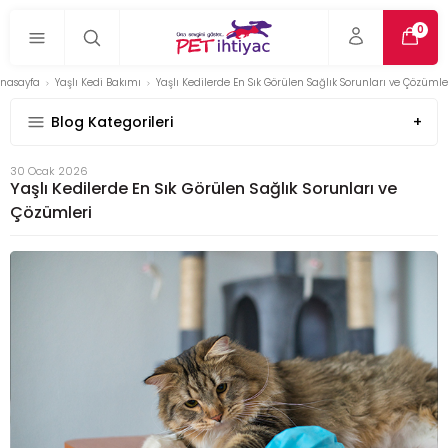
0
nasayfa
Yaşlı Kedi Bakımı
Yaşlı Kedilerde En Sık Görülen Sağlık Sorunları ve Çözümle
Blog Kategorileri
30 Ocak 2026
Yaşlı Kedilerde En Sık Görülen Sağlık Sorunları ve
Çözümleri