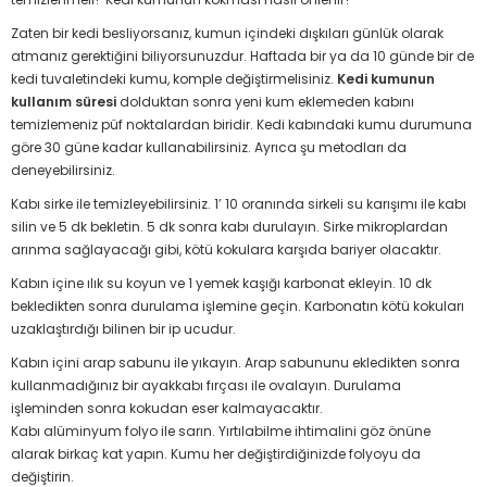
Zaten bir kedi besliyorsanız, kumun içindeki dışkıları günlük olarak
atmanız gerektiğini biliyorsunuzdur. Haftada bir ya da 10 günde bir de
kedi tuvaletindeki kumu, komple değiştirmelisiniz.
Kedi kumunun
kullanım süresi
dolduktan sonra yeni kum eklemeden kabını
temizlemeniz püf noktalardan biridir. Kedi kabındaki kumu durumuna
göre 30 güne kadar kullanabilirsiniz. Ayrıca şu metodları da
deneyebilirsiniz.
Kabı sirke ile temizleyebilirsiniz. 1’ 10 oranında sirkeli su karışımı ile kabı
silin ve 5 dk bekletin. 5 dk sonra kabı durulayın. Sirke mikroplardan
arınma sağlayacağı gibi, kötü kokulara karşıda bariyer olacaktır.
Kabın içine ılık su koyun ve 1 yemek kaşığı karbonat ekleyin. 10 dk
bekledikten sonra durulama işlemine geçin. Karbonatın kötü kokuları
uzaklaştırdığı bilinen bir ip ucudur.
Kabın içini arap sabunu ile yıkayın. Arap sabununu ekledikten sonra
kullanmadığınız bir ayakkabı fırçası ile ovalayın. Durulama
işleminden sonra kokudan eser kalmayacaktır.
Kabı alüminyum folyo ile sarın. Yırtılabilme ihtimalini göz önüne
alarak birkaç kat yapın. Kumu her değiştirdiğinizde folyoyu da
değiştirin.