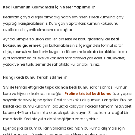
Kedi Kumunun Kokmaması İçin Neler Yapılmalı?
Kedinizin çaya alerjisi olmadığından eminseniz kedi kumuna çay
yaprağı karıştırabilirsiniz. Kuru çay yaprakları; kumun kokusunu
azaltırken, hijyenik olmasını da sağlar.
Ayrıca Simple solution kediler için leke ve koku gidericiyi de
kedi
kokusunu gidermek
için kullanabilirsiniz. İçeriğindeki formül idrar,
dışkı, kusmuk ve kedilerin kızgınlık döneminde etrafa bıraktıkları koku
gibi rahatsız edici leke ve kokuları tamamıyla yok eder. Halı, kıyafet,
yatak ve her türlü zeminde rahatlıkla kullanabilirsiniz.
Hangi Kedi Kumu Tercih Edilmeli?
Sıvı ile temas ettiğinde
topaklanan kedi kumu
, idrar sonrası kumun
kuru ve hijyenik kalmasını sağlar.
Proline kristal kedi kumu
özel yapısı
sayesinde sıvıyı içine çeker. Bakteri ve koku oluşumunu engeller. Proline
kristal kedi kumu kullanımı oldukça kolaydır. Paketin tamamını tuvalet
kabına 4-5 cm kalınlıkta olacak şekilde yayın. Silica kumu doğal bir
maddedir. Kediniz yuta dahi sağlığına zararı yoktur.
Eğer başka bir kum kullanıyorsanız kedinizin bu kuma alışması için
eski kumunun yüzeyine yavaş yavaş ekleyerek alışmasını