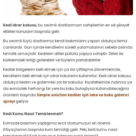
Kedi idrar kokusu
, bu sevimli dostlarımızın sahiplerinin en sık şikayet
ettikleri konuların başında gelir.
Bu sevimli tüylü dostlarımız kendi bakımlarını yapan oldukça temiz
canlılardır. Gün içinde kendilerini sürekli yalamalarının sebebi aslında
temizlik amaçlıdır. Kedilerin dilleri pütürlü yapıya sahiptir. Dilleri ile
kürklerindeki kirliği giderebilir ve tüylerini parlatabilirler.
Kediler bölgelerini belli etmek için ya da çiftleşme dönemlerinde,
kendilerini belli etmek için idrar kokularını kullanırlar. Kedi idrarı kokusu
oldukça keskin ve gidermesi zor bir kokudur. Kıyafetlerinize ,halınıza ya
da evinizdeki herhangi bir yere bu koku bulaştıysa kullanabileceğiniz
ürünlerin başında
Simple solution kediler için leke ve koku giderici
spreyi
geliyor.
Kedi Kumu Nasıl Temizlenmeli?
Evimizde bakımını yaptığımız evcil dostumuzun en önemli
ihtiyaçlarının başında kum temizliği gelir. Peki, kedi kumu nasıl
temizlenmeli? Kedi kumunun kokması nasıl önlenir?