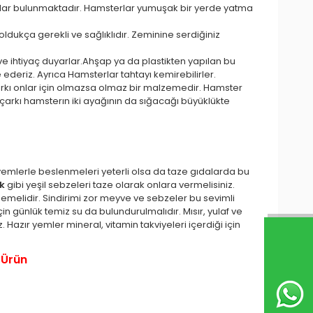
aklar bulunmaktadır. Hamsterlar yumuşak bir yerde yatma
ldukça gerekli ve sağlıklıdır. Zeminine serdiğiniz
eve ihtiyaç duyarlar.Ahşap ya da plastikten yapılan bu
 ederiz. Ayrıca Hamsterlar tahtayı kemirebilirler.
arkı onlar için olmazsa olmaz bir malzemedir. Hamster
 çarkı hamsterın iki ayağının da sığacağı büyüklükte
 yemlerle beslenmeleri yeterli olsa da taze gıdalarda bu
ak
gibi yeşil sebzeleri taze olarak onlara vermelisiniz.
emelidir. Sindirimi zor meyve ve sebzeler bu sevimli
in günlük temiz su da bulundurulmalıdır. Mısır, yulaf ve
Hazır yemler mineral, vitamin takviyeleri içerdiği için
 Ürün