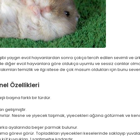
bi yaygın evcil hayvanlardan sonra çokça tercih edilen sevimli ve ürkek
de diğer evcil hayvanlara göre oldukça uyumlu ve sessiz canlılar olma
 Bakımları temizlik ve ilgi istese de çok masum oldukları için bunu seve
el Özellikleri
ı başına farklı bir türdür.
ı gelişmiştir.
lanırlar. Nesne ve yiyecek taşımak, yiyecekleri ağzına götürmek ve kendi
arka ayalarında beşer parmak bulunur.
a görevi görür. Topladıkları yiyecekleri keselerinde saklayıp yuvaları
 küt kuyrukları, 1 santimetre kadardır.