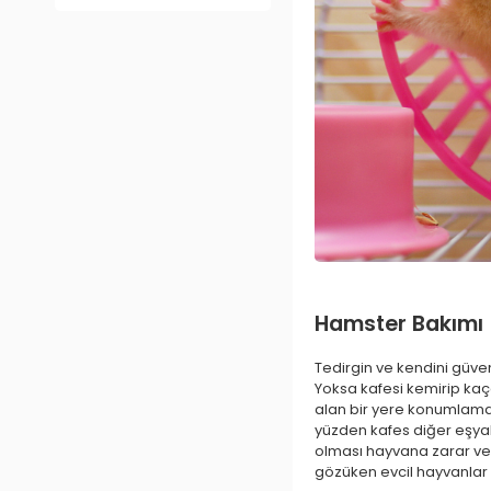
Hamster Bakımı
Tedirgin ve kendini güve
Yoksa kafesi kemirip kaça
alan bir yere konumlamak
yüzden kafes diğer eşyal
olması hayvana zarar ver
gözüken evcil hayvanlar 