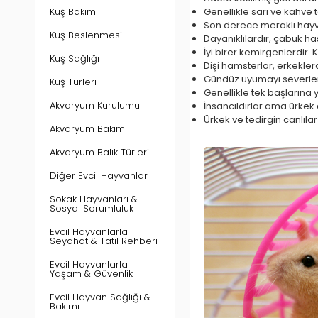
Kuş Bakımı
Genellikle sarı ve kahve t
Son derece meraklı hayv
Kuş Beslenmesi
Dayanıklılardır, çabuk ha
İyi birer kemirgenlerdir.
Kuş Sağlığı
Dişi hamsterlar, erkekler
Gündüz uyumayı severler, 
Kuş Türleri
Genellikle tek başlarına
Akvaryum Kurulumu
İnsancıldırlar ama ürkek c
Ürkek ve tedirgin canlıla
Akvaryum Bakımı
Akvaryum Balık Türleri
Diğer Evcil Hayvanlar
Sokak Hayvanları &
Sosyal Sorumluluk
Evcil Hayvanlarla
Seyahat & Tatil Rehberi
Evcil Hayvanlarla
Yaşam & Güvenlik
Evcil Hayvan Sağlığı &
Bakımı