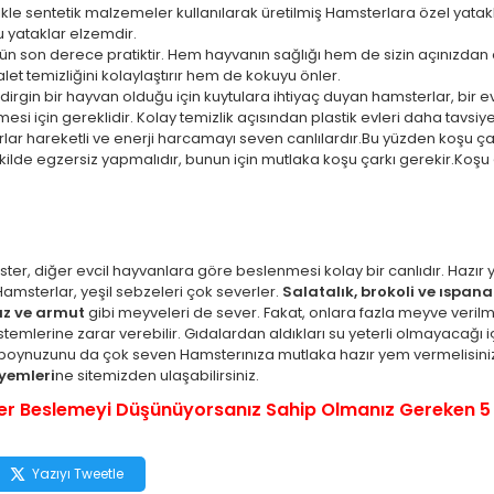
ikle sentetik malzemeler kullanılarak üretilmiş Hamsterlara özel yat
 bu yataklar elzemdir.
ün son derece pratiktir. Hem hayvanın sağlığı hem de sizin açınızdan o
t temizliğini kolaylaştırır hem de kokuyu önler.
dirgin bir hayvan olduğu için kuytulara ihtiyaç duyan hamsterlar, bir 
esi için gereklidir. Kolay temizlik açısından plastik evleri daha tavsiye
lar hareketli ve enerji harcamayı seven canlılardır.Bu yüzden koşu ç
şekilde egzersiz yapmalıdır, bunun için mutlaka koşu çarkı gerekir.Koşu
ster, diğer evcil hayvanlara göre beslenmesi kolay bir canlıdır. Hazır
Hamsterlar, yeşil sebzeleri çok severler.
Salatalık, brokoli ve ıspan
uz ve armut
gibi meyveleri de sever. Fakat, onlara fazla meyve verilm
stemlerine zarar verebilir. Gıdalardan aldıkları su yeterli olmayacağı iç
çiboynuzunu da çok seven Hamsterınıza mutlaka hazır yem vermelisiniz. 
yemleri
ne sitemizden ulaşabilirsiniz.
r Beslemeyi Düşünüyorsanız Sahip Olmanız Gereken 5
Yazıyı Tweetle