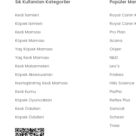
Sık Kullanılan Kategoriler
Popüler Mar
Kedi İsimleri
Royal Canin 
Köpek İsimleri
Royal Canin 
Kedi Maması
Pro Plan
Köpek Maması
Acana
Yaş Köpek Maması
Orijen
Yaş Kedi Maması
N&D
Kedi Malzemeleri
Leo's
Köpek Aksesuarları
Friskies
Kısırlaştırılmış Kedi Maması
Hills Science
Kedi Kumu
PisiPisi
Köpek Oyuncakları
Reflex Plus
Kedi Ödülleri
Sanicat
Köpek Ödülleri
Schesir
Trixie