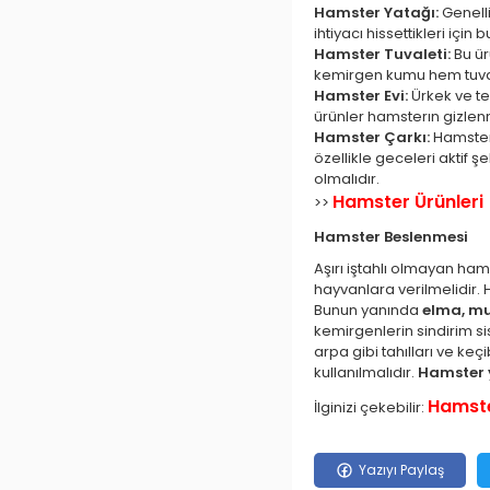
Hamster Yatağı:
Genell
ihtiyacı hissettikleri için
Hamster Tuvaleti:
Bu ür
kemirgen kumu hem tuvale
Hamster Evi:
Ürkek ve te
ürünler hamsterın gizlenm
Hamster Çarkı:
Hamster
özellikle geceleri aktif 
olmalıdır.
Hamster Ürünleri
>>
Hamster Beslenmesi
Aşırı iştahlı olmayan ham
hayvanlara verilmelidir. 
Bunun yanında
elma, m
kemirgenlerin sindirim si
arpa gibi tahılları ve ke
kullanılmalıdır.
Hamster 
Hamste
İlginizi çekebilir:
Yazıyı Paylaş