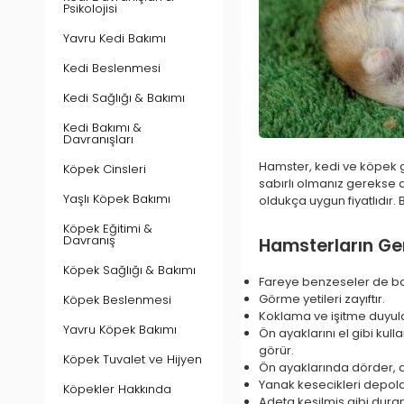
Psikolojisi
Yavru Kedi Bakımı
Kedi Beslenmesi
Kedi Sağlığı & Bakımı
Kedi Bakımı &
Davranışları
Hamster, kedi ve köpek gi
Köpek Cinsleri
sabırlı olmanız gerekse 
Yaşlı Köpek Bakımı
oldukça uygun fiyatlıdır.
Köpek Eğitimi &
Davranış
Hamsterların Gen
Köpek Sağlığı & Bakımı
Fareye benzeseler de başl
Görme yetileri zayıftır.
Köpek Beslenmesi
Koklama ve işitme duyular
Yavru Köpek Bakımı
Ön ayaklarını el gibi kul
görür.
Köpek Tuvalet ve Hijyen
Ön ayaklarında dörder, 
Yanak kesecikleri depolam
Köpekler Hakkında
Adeta kesilmiş gibi duran