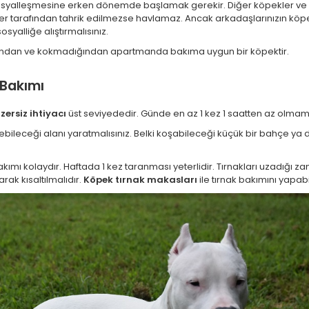
osyalleşmesine erken dönemde başlamak gerekir. Diğer köpekler ve ev
er tarafından tahrik edilmezse havlamaz. Ancak arkadaşlarınızın köpek
syalliğe alıştırmalısınız.
ından ve kokmadığından apartmanda bakıma uygun bir köpektir.
 Bakımı
ersiz ihtiyacı
üst seviyededir. Günde en az 1 kez 1 saatten az olmamak
ileceği alanı yaratmalısınız. Belki koşabileceği küçük bir bahçe ya 
bakımı kolaydır. Haftada 1 kez taranması yeterlidir. Tırnakları uzadığı
rak kısaltılmalıdır.
Köpek tırnak makasları
ile tırnak bakımını yapabil