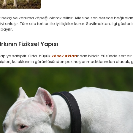
 bekçi ve koruma köpeği olarak bilinir. Ailesine son derece bağlı ola
yi anlaşır. Tüm aile fertleri ile iyi ilişkiler kurar. Sevilmekten, ilgi gös
ayılır.
kının Fiziksel Yapısı
r yapıya sahiptir. Orta-büyük
köpek ırkları
ndan biridir. Yüzünde sert bir 
hipleri, kulaklarının görüntüsünden pek hoşlanmadıklarından olacak, gen