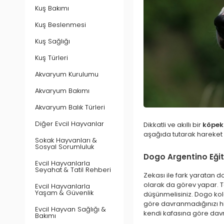
Kuş Bakımı
Kuş Beslenmesi
Kuş Sağlığı
Kuş Türleri
Akvaryum Kurulumu
Akvaryum Bakımı
Akvaryum Balık Türleri
Diğer Evcil Hayvanlar
Dikkatli ve akıllı bir
köpek 
aşağıda tutarak hareket
Sokak Hayvanları &
Sosyal Sorumluluk
Dogo Argentino Eğit
Evcil Hayvanlarla
Seyahat & Tatil Rehberi
Zekası ile fark yaratan d
olarak da görev yapar. T
Evcil Hayvanlarla
Yaşam & Güvenlik
düşünmelisiniz. Dogo kola
göre davranmadığınızı hi
Evcil Hayvan Sağlığı &
kendi kafasına göre davr
Bakımı