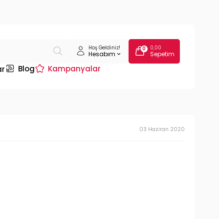
Hoş Geldiniz!
0,00
0
Hesabım
Sepetim
Blog
Kampanyalar
ar
03 Haziran 2020