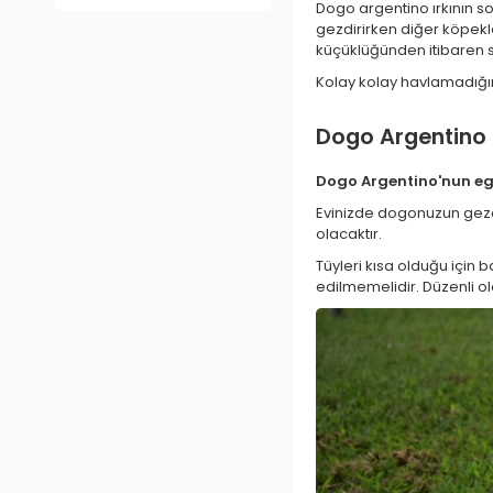
Dogo argentino ırkının s
gezdirirken diğer köpekl
küçüklüğünden itibaren so
Kolay kolay havlamadığ
Dogo Argentino
Dogo Argentino'nun egz
Evinizde dogonuzun gezeb
olacaktır.
Tüyleri kısa olduğu için 
edilmemelidir. Düzenli ola