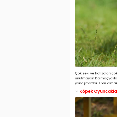
Çok zeki ve hafızaları ço
unutmayan Dalmaçyalılar, 
yanaşmazlar. Emir alma
Köpek Oyuncakla
>>