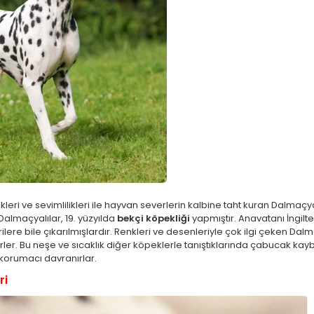
eri ve sevimlilikleri ile hayvan severlerin kalbine taht kuran Dalmaçya
Dalmaçyalılar, 19. yüzyılda
bekçi köpekliği
yapmıştır. Anavatanı İngil
erilere bile çıkarılmışlardır. Renkleri ve desenleriyle çok ilgi çeken Da
ler. Bu neşe ve sıcaklık diğer köpeklerle tanıştıklarında çabucak kay
korumacı davranırlar.
ri