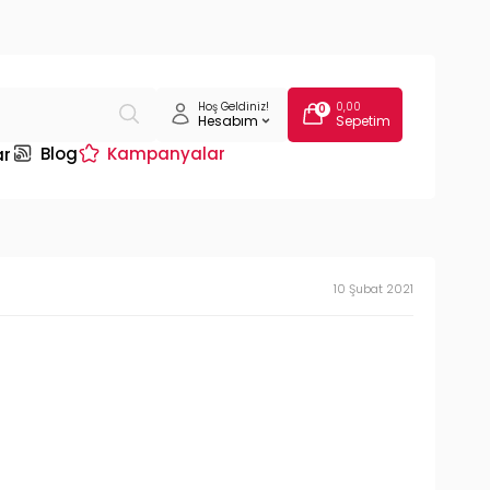
Hoş Geldiniz!
0,00
0
Hesabım
Sepetim
Blog
Kampanyalar
ar
10 Şubat 2021