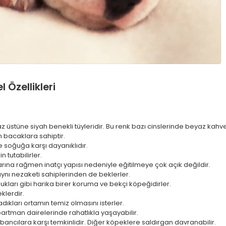
 Özellikleri
yaz üstüne siyah benekli tüyleridir. Bu renk bazı cinslerinde beyaz kahve
n bacaklara sahiptir.
e soğuğa karşı dayanıklıdır.
n tutabilirler.
rına rağmen inatçı yapısı nedeniyle eğitilmeye çok açık değildir.
aynı nezaketi sahiplerinden de beklerler.
dukları gibi harika birer koruma ve bekçi köpeğidirler.
klerdir.
adıkları ortamın temiz olmasını isterler.
artman dairelerinde rahatlıkla yaşayabilir.
abancılara karşı temkinlidir. Diğer köpeklere saldırgan davranabilir.