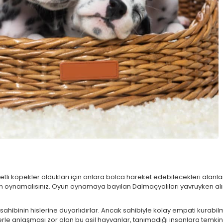
tli köpekler oldukları için onlara bolca hareket edebilecekleri alanlar
n oynamalısınız. Oyun oynamaya bayılan Dalmaçyalıları yavruyken al
, sahibinin hislerine duyarlıdırlar. Ancak sahibiyle kolay empati kur
lerle anlaşması zor olan bu asil hayvanlar, tanımadığı insanlara temkinl