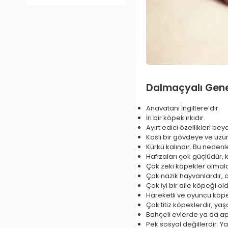
Dalmaçyalı Genel
Anavatanı İngiltere’dir.
İri bir köpek ırkıdır.
Ayırt edici özellikleri be
Kaslı bir gövdeye ve uzu
Kürkü kalındır. Bu nedenl
Hafızaları çok güçlüdür, ki
Çok zeki köpekler olmala
Çok nazik hayvanlardır, 
Çok iyi bir aile köpeği ol
Hareketli ve oyuncu köpe
Çok titiz köpeklerdir, yaş
Bahçeli evlerde ya da ap
Pek sosyal değillerdir. Y