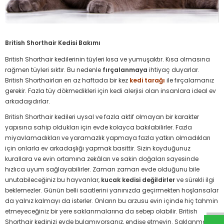
British Shorthair Kedisi Bakımı
British Shorthair kedilerinin tüyleri kısa ve yumuşaktır. Kısa olmasına
rağmen tüyleri sıktır. Bu nedenle
fırçalanmaya
ihtiyaç duyarlar.
British Shorthairları en az haftada bir kez
kedi tarağı
ile fırçalamanız
gerekir. Fazla tüy dökmedikleri için kedi alerjisi olan insanlara ideal ev
arkadaşıdırlar.
British Shorthair kedileri uysal ve fazla aktif olmayan bir karakter
yapısına sahip oldukları için evde kolayca bakılabilirler. Fazla
miyavlamadıkları ve yaramazlık yapmaya fazla yatkın olmadıkları
için onlarla ev arkadaşlığı yapmak basittir. Sizin koyduğunuz
kurallara ve evin ortamına zekâları ve sakin doğaları sayesinde
hızlıca uyum sağlayabilirler. Zaman zaman evde olduğunu bile
unutabileceğiniz bu hayvanlar,
kucak kedisi değildirler
ve sürekli ilgi
beklemezler. Günün belli saatlerini yanınızda geçirmekten hoşlansalar
da yalnız kalmayı da isterler. Onların bu arzusu evin içinde hiç tahmin
etmeyeceğiniz bir yere saklanmalarına da sebep olabilir. British
Shorthair kedinizi evde bulamıyorsanız, endişe etmeyin. Saklanma