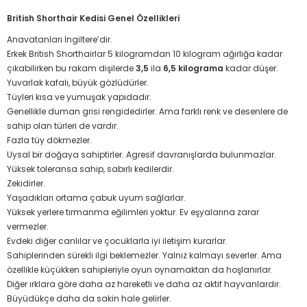
British Shorthair Kedisi Genel Özellikleri
Anavatanları İngiltere’dir.
Erkek British Shorthairlar 5 kilogramdan 10 kilogram ağırlığa kadar
çıkabilirken bu rakam dişilerde
3,5
ila
6,5 kilograma
kadar düşer.
Yuvarlak kafalı, büyük gözlüdürler.
Tüyleri kısa ve yumuşak yapıdadır.
Genellikle duman grisi rengidedirler. Ama farklı renk ve desenlere de
sahip olan türleri de vardır.
Fazla tüy dökmezler.
Uysal bir doğaya sahiptirler. Agresif davranışlarda bulunmazlar.
Yüksek toleransa sahip, sabırlı kedilerdir.
Zekidirler.
Yaşadıkları ortama çabuk uyum sağlarlar.
Yüksek yerlere tırmanma eğilimleri yoktur. Ev eşyalarına zarar
vermezler.
Evdeki diğer canlılar ve çocuklarla iyi iletişim kurarlar.
Sahiplerinden sürekli ilgi beklemezler. Yalnız kalmayı severler. Ama
özellikle küçükken sahipleriyle oyun oynamaktan da hoşlanırlar.
Diğer ırklara göre daha az hareketli ve daha az aktif hayvanlardır.
Büyüdükçe daha da sakin hale gelirler.