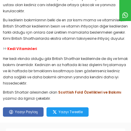
ustası olan kediniz canı istediğinde ortaya çıkacak ve yanınıza
kurulacaktır.
Bu kedilerin bakımlarının belki de en zor kısmı mama ve vitaminlerdir.
British Shorthair kedilerinin besin ve vitamin ihtiyaçları diğer kedilerden
farklı olduğu için onlara özel üretilen mamalarla beslenmeleri gerekir.
Kimi British Shorthairlarda ekstra vitamin takviyesine ihtiyaç duyulur.
>>
Kedi Vitaminleri
Her kedi ırkında olduğu gibi British Shorthair kedilerinde de diş ve tırnak
bakımı önemlidir. Kedinizin en az haftada iki kez dişlerini fırçalamaya
ve iki haftada bir tırnaklarını kısaltmaya özen gösterirseniz kediniz
daha sağlıklı ve daha bakımlı olmanın yanında kendini daha iyi
hissedecektir.
British Shortair ailesinden olan
Scottish Fold Özellikleri ve Bakımı
yazımız da ilginizi çekebilir.
Yazıyı Paylaş
Yazıyı Tweetle