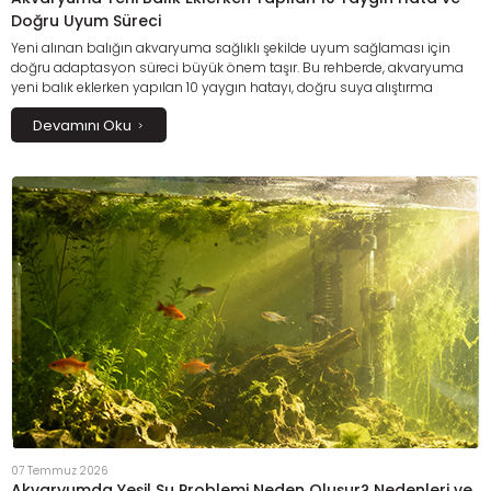
Doğru Uyum Süreci
Yeni alınan balığın akvaryuma sağlıklı şekilde uyum sağlaması için
doğru adaptasyon süreci büyük önem taşır. Bu rehberde, akvaryuma
yeni balık eklerken yapılan 10 yaygın hatayı, doğru suya alıştırma
yöntemlerini, karantina sürecinin önemini ve ilk hafta bakımında dikkat
Devamını Oku
edilmesi gereken noktaları detaylı
07 Temmuz 2026
Akvaryumda Yeşil Su Problemi Neden Oluşur? Nedenleri ve