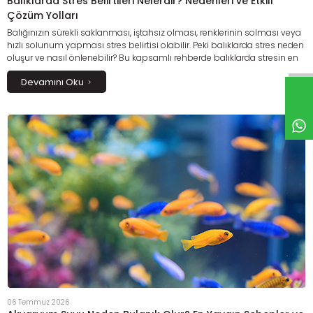
Balıklarda Stres Belirtileri Nelerdir? Nedenleri ve Etkili
Çözüm Yolları
Balığınızın sürekli saklanması, iştahsız olması, renklerinin solması veya
hızlı solunum yapması stres belirtisi olabilir. Peki balıklarda stres neden
oluşur ve nasıl önlenebilir? Bu kapsamlı rehberde balıklarda stresin en
yaygın nedenlerini, erken belirtilerini, doğru bakım yöntemlerini ve stresi
Devamını Oku
azaltmaya yardımcı etkili çözüm önerilerini ayrıntılı olarak
keşfedebilirsiniz. Sağlıklı bir akvaryum ortamı oluşturarak balıklarınızın
daha huzurlu ve uzun bir yaşam sürmesine destek olun.
06 Temmuz 2026