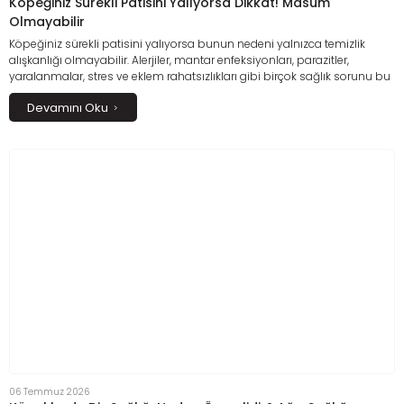
Köpeğiniz Sürekli Patisini Yalıyorsa Dikkat! Masum
Olmayabilir
Köpeğiniz sürekli patisini yalıyorsa bunun nedeni yalnızca temizlik
alışkanlığı olmayabilir. Alerjiler, mantar enfeksiyonları, parazitler,
yaralanmalar, stres ve eklem rahatsızlıkları gibi birçok sağlık sorunu bu
davranışa neden olabilir. Bu rehberde köpeklerde sürekli pati yalama
Devamını Oku
nedenlerini, dikkat edilmesi gereken belirtileri, evde uygulanabilecek
bakım önerilerini ve ne zaman veteriner hekime başvurmanız
gerektiğini ayrıntılı olarak öğrenebilirsiniz.
06 Temmuz 2026