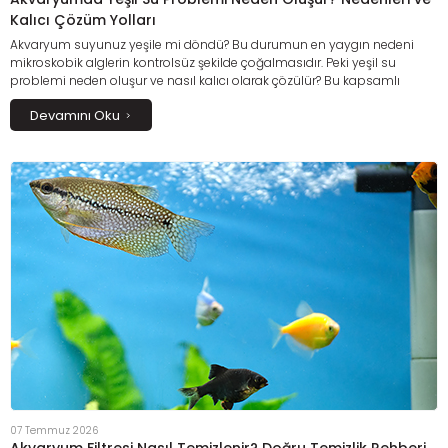
Kalıcı Çözüm Yolları
Akvaryum suyunuz yeşile mi döndü? Bu durumun en yaygın nedeni
mikroskobik alglerin kontrolsüz şekilde çoğalmasıdır. Peki yeşil su
problemi neden oluşur ve nasıl kalıcı olarak çözülür? Bu kapsamlı
rehberde fazla aydınlatma, aşırı yemleme, yetersiz filtrasyon ve su
Devamını Oku
değerlerindeki dengesizliklerin alg oluşumuna etkisini öğrenebilir; yeşil
suyu önlemek ve akvaryumunuzu uzun süre berrak tutmak için
uygulanabilecek etkili bakım yöntemlerini keşfedebilirsiniz.
07 Temmuz 2026