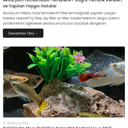
Akvaryum Filtresi Nasıl Temizlenir? Doğru Temizlik Rehberi
ve Yapılan Yaygın Hatalar
Akvaryum filtresi nasıl temizlenir? Filtre temizliğinde yapılan yaygın
hatalar nelerdir? İç filtre, dış filtre ve filtre malzemelerinin doğru bakım
yöntemlerini öğrenerek akvaryumunuzun biyolojik dengesini
koruyabilir, suyun daha uzun süre berrak kalmasını sağlayabilirsiniz. Bu
Devamını Oku
kapsamlı rehberde filtre temizliğinin püf noktalarını, dikkat edilmesi
gerekenleri ve filtre performansını artıracak etkili bakım önerilerini detaylı
olarak bulabilirsiniz.
07 Temmuz 2026