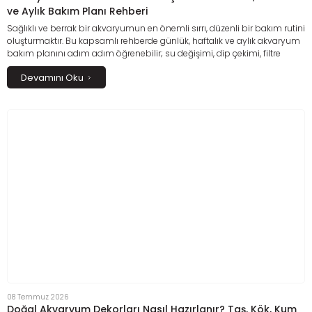
ve Aylık Bakım Planı Rehberi
Sağlıklı ve berrak bir akvaryumun en önemli sırrı, düzenli bir bakım rutini
oluşturmaktır. Bu kapsamlı rehberde günlük, haftalık ve aylık akvaryum
bakım planını adım adım öğrenebilir; su değişimi, dip çekimi, filtre
temizliği, ekipman kontrolleri ve su kalitesini korumanın püf noktalarını
Devamını Oku
keşfedebilirsiniz. Düzenli bakım sayesinde balıklarınız için daha güvenli
bir yaşam alanı oluşturabilir, alg oluşumunu azaltabilir ve
akvaryumunuzun biyolojik dengesini uzun yıllar koruyabilirsiniz.
08 Temmuz 2026
Doğal Akvaryum Dekorları Nasıl Hazırlanır? Taş, Kök, Kum