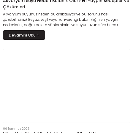
Akvaryum Suyu Neden Bulanık Olur? En Yaygın Sebepler ve
Çözümleri
Akvaryum suyunuz neden bulanıklaşıyor ve bu sorunu nasıl
çözebilirsiniz? Beyaz, yeşil veya kahverengi bulanıklığın en yaygın
nedenlerini, doğru bakım yöntemlerini ve suyun uzun süre berrak
kalmasını sağlayacak etkili çözümleri bu kapsamlı rehberde keşfedin.
Devamını Oku
Akvaryumunuzdaki biyolojik dengeyi koruyarak balıklarınız için daha
sağlıklı ve güvenli bir yaşam alanı oluşturmanın püf noktalarını öğrenin.
06 Temmuz 2026