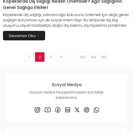
Köpeklerde Diş Sağlığı Neden Önemlidir? Ağız Sağlığının
Genel Sağlığa Etkileri
Köpeklerde diş sağlığı, yalnızca ağız kokusunu önlemek için değil, genel
sağlığın korunması için de büyük önem taşır. Bu rehberde diş taşı
oluşumu, diş eti hastalıkları, doğru diş bakımı, diş fırçalama yöntemleri
ve veteriner kontrolleri hakkında bilmeniz gereken tüm detayları
Devamını Oku
bulabilirsiniz.
1
2
3
4
....
63
64
65
Sosyal Medya
Sosyal medya hesaplarımızdan bizi takip
edebilirsiniz.