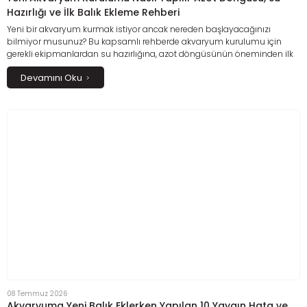
Hazırlığı ve İlk Balık Ekleme Rehberi
Yeni bir akvaryum kurmak istiyor ancak nereden başlayacağınızı
bilmiyor musunuz? Bu kapsamlı rehberde akvaryum kurulumu için
gerekli ekipmanlardan su hazırlığına, azot döngüsünün öneminden ilk
balıkların ne zaman eklenmesi gerektiğine kadar tüm adımları detaylı
Devamını Oku
şekilde öğrenebilirsiniz. Ayrıca filtre kurulumu, kum ve dekor seçimi,
bakteri kültürü kullanımı, ilk bakım planı ve yeni başlayanların en sık
yaptığı hatalar hakkında pratik bilgilerle sağlıklı ve uzun ömürlü bir
akvaryum oluşturmanın püf noktalarını keşfedebilirsiniz.
08 Temmuz 2026
Akvaryuma Yeni Balık Eklerken Yapılan 10 Yaygın Hata ve