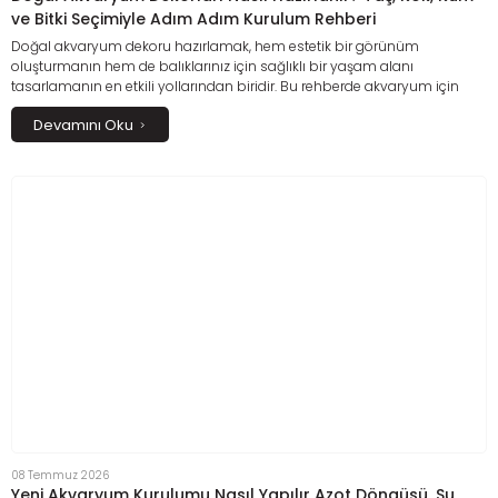
ve Bitki Seçimiyle Adım Adım Kurulum Rehberi
Doğal akvaryum dekoru hazırlamak, hem estetik bir görünüm
oluşturmanın hem de balıklarınız için sağlıklı bir yaşam alanı
tasarlamanın en etkili yollarından biridir. Bu rehberde akvaryum için
uygun taş, kök, kum ve bitki seçiminden profesyonel dekor yerleşimine,
Devamını Oku
kurulum aşamalarından uzun vadeli bakım önerilerine kadar bilmeniz
gereken tüm detayları bulabilirsiniz. Doğru malzemeler ve düzenli
bakım ile doğal görünümlü, dengeli ve uzun ömürlü bir akvaryum
oluşturmanın püf noktalarını keşfedin.
08 Temmuz 2026
Yeni Akvaryum Kurulumu Nasıl Yapılır Azot Döngüsü, Su