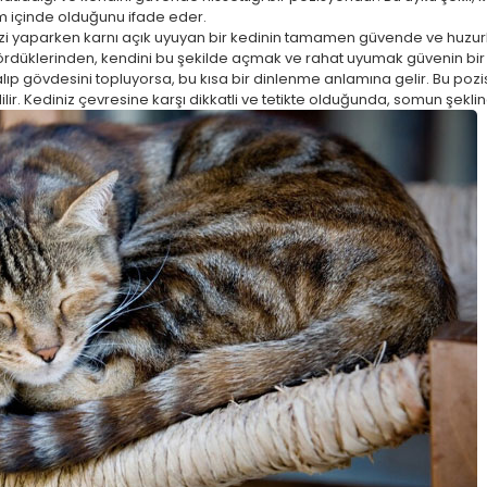
um içinde olduğunu ifade eder.
zi yaparken karnı açık uyuyan bir kedinin tamamen güvende ve huzurlu 
ördüklerinden, kendini bu şekilde açmak ve rahat uyumak güvenin bir 
a alıp gövdesini topluyorsa, bu kısa bir dinlenme anlamına gelir. Bu 
dilir. Kediniz çevresine karşı dikkatli ve tetikte olduğunda, somun şekl