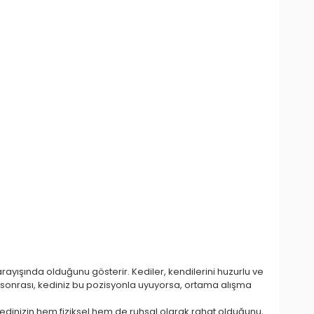
rayışında olduğunu gösterir. Kediler, kendilerini huzurlu ve
k sonrası, kediniz bu pozisyonla uyuyorsa, ortama alışma
 kedinizin hem fiziksel hem de ruhsal olarak rahat olduğunu,