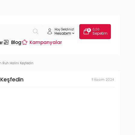
Hoş Geldiniz!
0,00
0
Hesabım
Sepetim
Blog
Kampanyalar
ar
n Ruh Halini Keşfedin
 Keşfedin
11 Kasım 2024