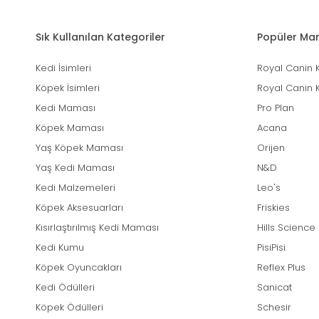
Sık Kullanılan Kategoriler
Popüler Mar
Kedi İsimleri
Royal Canin 
Köpek İsimleri
Royal Canin 
Kedi Maması
Pro Plan
Köpek Maması
Acana
Yaş Köpek Maması
Orijen
Yaş Kedi Maması
N&D
Kedi Malzemeleri
Leo's
Köpek Aksesuarları
Friskies
Kısırlaştırılmış Kedi Maması
Hills Science
Kedi Kumu
PisiPisi
Köpek Oyuncakları
Reflex Plus
Kedi Ödülleri
Sanicat
Köpek Ödülleri
Schesir