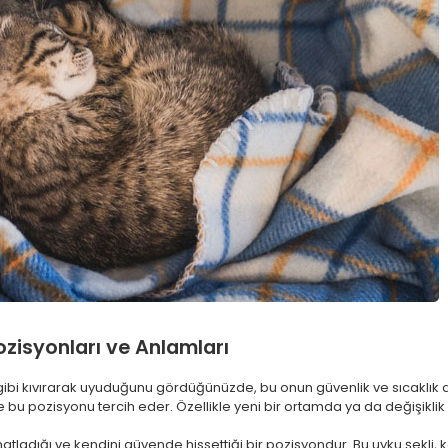
ozisyonları ve Anlamları
 gibi kıvırarak uyuduğunu gördüğünüzde, bu onun güvenlik ve sıcaklık a
e bu pozisyonu tercih eder. Özellikle yeni bir ortamda ya da değişikli
atladığı ve kendini güvende hissettiği bir pozisyondur. Bu uyku şekli,