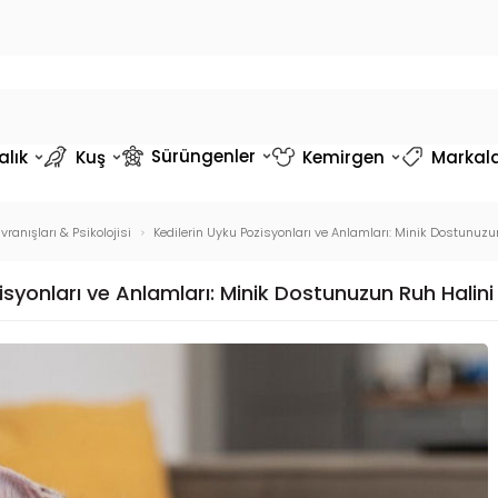
Sürüngenler
alık
Kuş
Kemirgen
Markal
vranışları & Psikolojisi
Kedilerin Uyku Pozisyonları ve Anlamları: Minik Dostunuzu
isyonları ve Anlamları: Minik Dostunuzun Ruh Halini