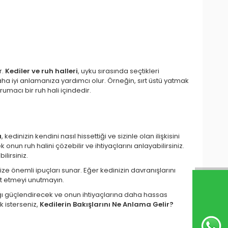
r.
Kediler ve ruh halleri
, uyku sırasında seçtikleri
daha iyi anlamanıza yardımcı olur. Örneğin, sırt üstü yatmak
macı bir ruh hali içindedir.
ı
, kedinizin kendini nasıl hissettiği ve sizinle olan ilişkisini
onun ruh halini çözebilir ve ihtiyaçlarını anlayabilirsiniz.
lirsiniz.
ize önemli ipuçları sunar. Eğer kedinizin davranışlarını
at etmeyi unutmayın.
ğı güçlendirecek ve onun ihtiyaçlarına daha hassas
k isterseniz,
Kedilerin Bakışlarını Ne Anlama Gelir?