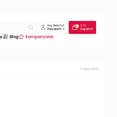
Hoş Geldiniz!
0,00
0
Hesabım
Sepetim
Blog
Kampanyalar
ar
17 Ekim 2022