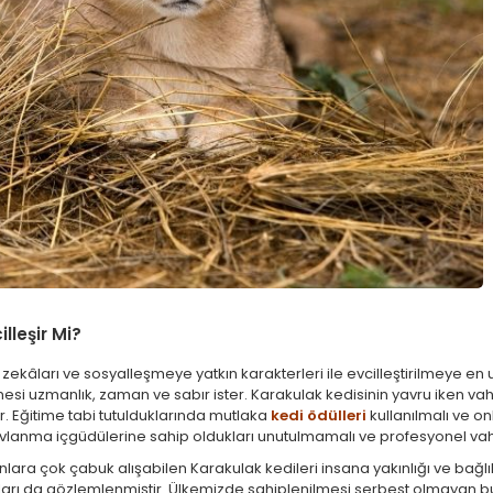
lleşir Mi?
 zekâları ve sosyalleşmeye yatkın karakterleri ile evcilleştirilmeye en 
lmesi uzmanlık, zaman ve sabır ister. Karakulak kedisinin yavru iken vahş
Eğitime tabi tutulduklarında mutlaka
kedi ödülleri
kullanılmalı ve on
avlanma içgüdülerine sahip oldukları unutulmamalı ve profesyonel vahşi k
anlara çok çabuk alışabilen Karakulak kedileri insana yakınlığı ve bağlılığı
ı da gözlemlenmiştir. Ülkemizde sahiplenilmesi serbest olmayan bu ked