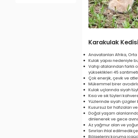
Karakulak Kedisi
Anavatanları Afrika, Orta
Kulak yapısı nedeniyle bu 
Vahşi atalarından farklı o
yükseklikleri 45 santimet
Çok enerjik, çevik ve atlet
Mükemmel birer avcıdırla
Kulak uçlarında siyah tüyl
Kısa ve sık tüyleri kahve
Yüzlerinde siyah çizgiler 
Kusursuz bir hafızaları ve 
Doğal yaşam alanlarında 
dinlenerek ve gece avına 
Az yağmur alan ve yoğun 
Sınırları ihlal edilmedik
Bölgelerini koruma içgüd