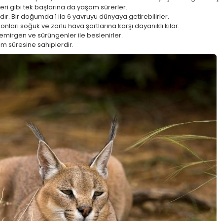
leri gibi tek başlarına da yaşam sürerler.
ydır. Bir doğumda 1 ila 6 yavruyu dünyaya getirebilirler.
 onları soğuk ve zorlu hava şartlarına karşı dayanıklı kılar.
emirgen ve sürüngenler ile beslenirler.
şam süresine sahiplerdir.