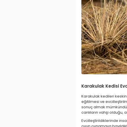
Karakulak Kedisi Evci
Karakulak kedileri keskin
eğitilmesi ve evcilleştiri
sonuç almak mümkündür. 
canlıların vahşi olduğu, 
Evcilleştirildiklerinde ins
oyun oynamaya bayıldıklar