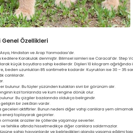
 Genel Özellikleri
 Asya, Hindistan ve Arap Yarımadası’dır.
kedilere Karakulak denmiştir. Bilimsel isimleri ise Caracal’dır. Step Vaş
larak küçük boyutlara sahip kedilerdir. Dişileri 10 kilogram ağırlığında 
re, beden uzunlukları 85 santimetre kadardır. Kuyrukları ise 30 – 35 sa
ik canlılardır.
r.
er bulunur. Bu tüyler yüzünden kulakları sivri bir görünüm alır.
renginin kızıl tonlarında ve kum rengine dönük olur.
bulunur. Bu çizgiler bazılarında oldukça belirgindir.
gelişkin bir zekâları vardır.
geceleri aktiftirler. Bunun nedeni diğer vahşi canlılara yem olmama
enerji toplayarak geçirirler.
ormanlık araziler ile çöllerde yaşamayı severler.
çe ve tehlike altında hissetmedikçe diğer canlılara saldırmazlar.
üsüne sahip hayvanlardır ve belirledikleri alanda yaşama eğilimi taşır