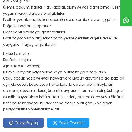
gibi konuşurlar.
Üreme, doğum, hastalıklar, kazalar, ölüm ve yas dahil olmak üzere
yaşam hakkında dersler alabilirler.
Evcil hayvanlarına bakan çocuklarda sorumlu davranış gelişir.
Doğa ile bağlantı sağlarlar.
Diğer canlılara saygı gösterebilirler.
Evcil hayvan sahipliği tarafından yerine getirilen diğer fiziksel ve
duygusal ihtiyaçlar şunlardır:
Fiziksel aktivite
Konforlu iletişim
Aşk, sadakat ve sevgi
Bir evcil hayvan kaybolursa veya ölürse kayıpla karşılaşın.
Çoğu çocuk nazik ve evcil hayvanlara uygun davransa da, bazıları
aşırı derecede kaba veya hatta küfürlü davranabilir.
Böyle bir
davranış devam ederse, önemli duygusal sorunların bir göstergesi
olabilir.
Hayvanlara kötü muamele eden, işkence eden veya öldüren
her çocuk, kapsamlı bir değerlendirme için bir çocuk ve ergen
psikiyatristine yönlendirilmelidir.
Yazıyı Paylaş
Yazıyı Tweetle