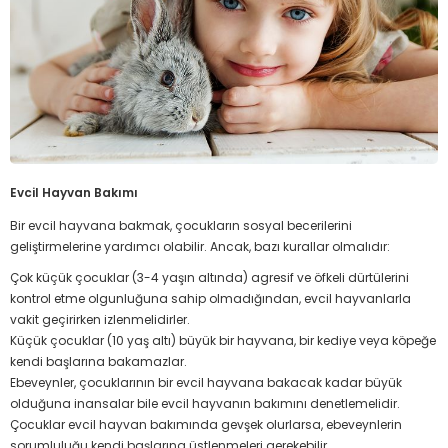
Evcil Hayvan Bakımı
Bir evcil hayvana bakmak, çocukların sosyal becerilerini
geliştirmelerine yardımcı olabilir. Ancak, bazı kurallar olmalıdır:
Çok küçük çocuklar (3-4 yaşın altında) agresif ve öfkeli dürtülerini
kontrol etme olgunluğuna sahip olmadığından, evcil hayvanlarla
vakit geçirirken izlenmelidirler.
Küçük çocuklar (10 yaş altı) büyük bir hayvana, bir kediye veya köpeğe
kendi başlarına bakamazlar.
Ebeveynler, çocuklarının bir evcil hayvana bakacak kadar büyük
olduğuna inansalar bile evcil hayvanın bakımını denetlemelidir.
Çocuklar evcil hayvan bakımında gevşek olurlarsa, ebeveynlerin
sorumluluğu kendi başlarına üstlenmeleri gerekebilir.