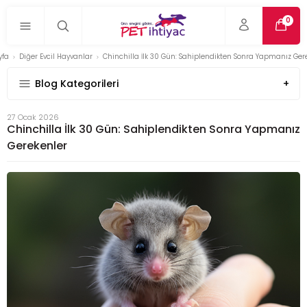
0
yfa
Diğer Evcil Hayvanlar
Chinchilla İlk 30 Gün: Sahiplendikten Sonra Yapmanız Ger
Blog Kategorileri
27 Ocak 2026
Chinchilla İlk 30 Gün: Sahiplendikten Sonra Yapmanız
Gerekenler