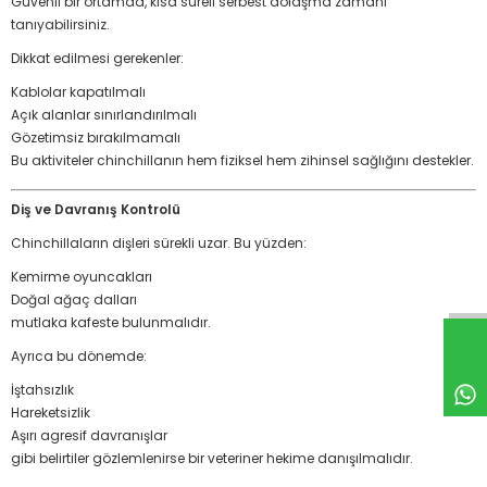
Güvenli bir ortamda, kısa süreli serbest dolaşma zamanı
tanıyabilirsiniz.
Dikkat edilmesi gerekenler:
Kablolar kapatılmalı
Açık alanlar sınırlandırılmalı
Gözetimsiz bırakılmamalı
Bu aktiviteler chinchillanın hem fiziksel hem zihinsel sağlığını destekler.
Diş ve Davranış Kontrolü
Chinchillaların dişleri sürekli uzar. Bu yüzden:
Kemirme oyuncakları
Doğal ağaç dalları
mutlaka kafeste bulunmalıdır.
Ayrıca bu dönemde:
İştahsızlık
Hareketsizlik
Aşırı agresif davranışlar
gibi belirtiler gözlemlenirse bir veteriner hekime danışılmalıdır.