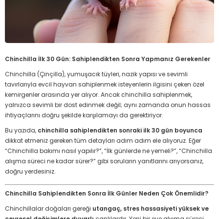
Chinchilla İlk 30 Gün: Sahiplendikten Sonra Yapmanız Gerekenler
Chinchilla (Çinçilla), yumuşacık tüyleri, nazik yapısı ve sevimli
tavırlarıyla evcil hayvan sahiplenmek isteyenlerin ilgisini çeken özel
kemirgenler arasında yer alıyor. Ancak chinchilla sahiplenmek,
yalnızca sevimli bir dost edinmek değil; aynı zamanda onun hassas
ihtiyaçlarını doğru şekilde karşılamayı da gerektiriyor.
Bu yazıda,
chinchilla sahiplendikten sonraki ilk 30 gün boyunca
dikkat etmeniz gereken tüm detayları adım adım ele alıyoruz. Eğer
“Chinchilla bakımı nasıl yapılır?”, “İlk günlerde ne yemeli?”, “Chinchilla
alışma süreci ne kadar sürer?” gibi soruların yanıtlarını arıyorsanız,
doğru yerdesiniz.
Chinchilla Sahiplendikten Sonra İlk Günler Neden Çok Önemlidir?
Chinchillalar doğaları gereği
utangaç, stres hassasiyeti yüksek ve
çevresel değişimlere duyarlı
canlılardır. Yeni bir eve alışma süreci,