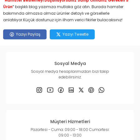
“
Hamster Beslemeyi Düşünüyorsanız Sahip Olmanız Gereken 5
Ürün
”
başlıklı blog yazımıza mutlaka göz atın. Burada hamster
bakımında olmazsa olmaz ürünler detaylı ve görsellerle
anlatılıyor.Küçük dostunuz için ilham verici fikirler bulacaksınız!
Yazıyı Paylaş
Yazıyı Tweetle
Sosyal Medya
Sosyal medya hesaplarımızdan bizi takip
edebilirsiniz.
Müşteri Hizmetleri
Pazartesi - Cuma: 09:00 - 18:00 Cumartesi:
09:00 - 13:00