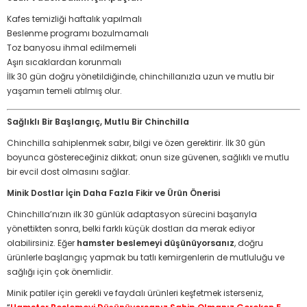
Kafes temizliği haftalık yapılmalı
Beslenme programı bozulmamalı
Toz banyosu ihmal edilmemeli
Aşırı sıcaklardan korunmalı
İlk 30 gün doğru yönetildiğinde, chinchillanızla uzun ve mutlu bir
yaşamın temeli atılmış olur.
Sağlıklı Bir Başlangıç, Mutlu Bir Chinchilla
Chinchilla sahiplenmek sabır, bilgi ve özen gerektirir. İlk 30 gün
boyunca göstereceğiniz dikkat; onun size güvenen, sağlıklı ve mutlu
bir evcil dost olmasını sağlar.
Minik Dostlar İçin Daha Fazla Fikir ve Ürün Önerisi
Chinchilla’nızın ilk 30 günlük adaptasyon sürecini başarıyla
yönettikten sonra, belki farklı küçük dostları da merak ediyor
olabilirsiniz. Eğer
hamster beslemeyi düşünüyorsanız
, doğru
ürünlerle başlangıç yapmak bu tatlı kemirgenlerin de mutluluğu ve
sağlığı için çok önemlidir.
Minik patiler için gerekli ve faydalı ürünleri keşfetmek isterseniz,