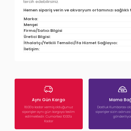
tercih edebilirsiniz.
Hemen sipariş verin ve akvaryum ortamınızı sağlıklı 
Marka:
Menşei
Firma/Satıcı Bilgisi
Üretici Bilgisi:
İthalatçı/Yetkili Temsilci/İfa Hizmet Sağlayıcı:
İletişim:
Aynı Gün Kargo
Mama Bağ
16:00’a kadar vermiş olduğunuz
Dostluk Kumbarası ola
siparişler aynı gün kargoya teslim
siparişler sizin adınız
edilmektedir. Cumartesi 10:00'a
gönderiliyor
Kadar