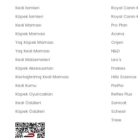
Kedi İsimleri
Royal Canin 
Köpek İsimleri
Royal Canin 
Kedi Maması
Pro Plan
Köpek Maması
Acana
Yaş Köpek Maması
Orijen
Yaş Kedi Maması
N&D
Kedi Malzemeleri
Leo's
Köpek Aksesuarları
Friskies
Kısırlaştırılmış Kedi Maması
Hills Science
Kedi Kumu
PisiPisi
Köpek Oyuncakları
Reflex Plus
Kedi Ödülleri
Sanicat
Köpek Ödülleri
Schesir
Trixie