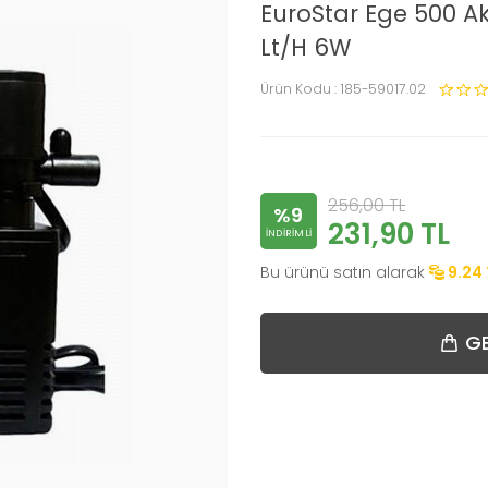
EuroStar Ege 500 Ak
Lt/H 6W
Ürün Kodu :
185-59017.02
256,00
TL
%9
231,90
TL
INDIRIMLI
Bu ürünü satın alarak
9.24
GE