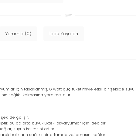
Yorumlar(0)
İade Koşulları
aryumlar için tasarlanmış, 6 watt güç tüketimiyle etkili bir şekilde suyu t
nın sağlıklı kalmasına yardımcı olur.
şekilde çalışır.
ptir, bu da orta büyüklükteki akvaryumlar için idealdir.
ar, suyun kalitesini artırır.
arak balıkların sağlıklı bir ortamda yaşamasını sağlar.