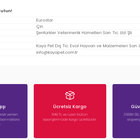
tutun!
Eurostar
Çin
Şentürkler Veterinerlik Hizmetleri San. Tic. Ltd. Şti.
Kaya Pet Dış Tic. Evcil Hayvan ve Malzemeleri San. Ltd
info@kayapet.com.tr
ışı
Ücretsiz Kargo
Güve
rak verilen
849 TL ve üzeri bütün
256Bit SSL
a barınaklara
siparişlerinizde kargo ücretsizdir.
alışver
.