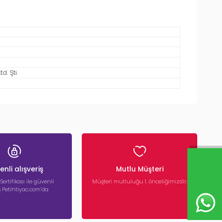
. Şti.
nli alışveriş
Mutlu Müşteri
 Sertifikası ile güvenli
Müşteri mutluluğu 1. önceliğimizdir.
iş Petihtiyac.com’da