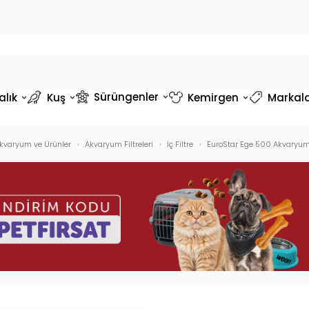
Sürüngenler
alık
Kuş
Kemirgen
Markal
kvaryum ve Ürünler
Akvaryum Filtreleri
İç Filtre
EuroStar Ege 500 Akvaryum 