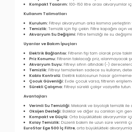
Kompakt Tasarım:
100-150 litre arası akvaryumlar iç
Kullanım Talimatları
Kurulum:
Filtreyi akvaryumun arka kısmına yerleştirin
Temizlik:
Temizlik için fişi çekin. Filtre kapağını açın v
Akvaryum Su Değişimi:
Filtre temizliği ile su değişi
Uyarılar ve Bakım İpuçları
Elektrik Bağlantısı:
Filtrenin fişi tam olarak prize takıl
Priz Konumu:
Filtrenin takılacağı priz, ıslanmayacak 
Akvaryum Suyu:
Filtreyi sıfırın altındaki (-) derecel
Temizlik:
Filtreyi temizlerken sadece su kullanın, dete
Kablo Kontrolü:
Elektrik kablosunun hasar görmemesi 
Çocuk Güvenliği:
Evde çocuk varsa, filtrenin erişil
Sürekli Çalışma:
Filtreyi sürekli çalışır vaziyette t
Avantajları
Verimli Su Temizliği:
Mekanik ve biyolojik temizlik ile
Oksijen Desteği:
Balıklar ve diğer su canlıları için ger
Kompakt ve Güçlü:
Orta büyüklükteki akvaryumlar iç
Kolay Temizlik:
Düzenli bakım ile uzun süre verimli çal
EuroStar Ege 500 İç Filtre
, orta büyüklükteki akvaryumla