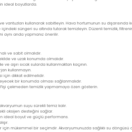
in ideal boyutlarda.
 ve vantuzları kullanarak sabitleyin. Hava hortumunun su dışarısında k
e içindeki süngeri su altında tutarak temizleyin. Düzenli temizlik, filtren
mini aynı anda yapmanız önerilir.
malı ve sabit olmalıdır.
şekilde ve uzak konumda olmalıdır.
erde ve aşırı sıcak sularda kullanmaktan kaçının.
rjan kullanmayın.
için dikkat edilmelidir.
emeyecek bir konumda olması sağlanmalıdır.
utun. Fişi çekmeden temizlik yapmamaya özen gösterin.
 akvaryumun suyu sürekli temiz kalır.
ekli oksijen desteğini sağlar.
in ideal boyut ve güçlü performans.
ışır.
r için mükemmel bir seçimdir. Akvaryumunuzda sağlıklı su döngüsü oluş