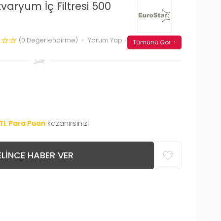
varyum İç Filtresi 500
(0 Değerlendirme)
Yorum Yap
Tümünü Gör
TL Para Puan
kazanırsınız!
LINCE HABER VER