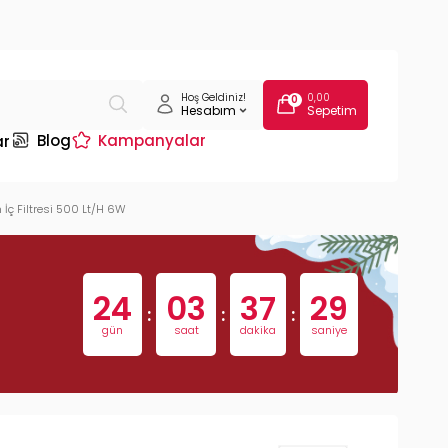
Hoş Geldiniz!
0,00
0
Hesabım
Sepetim
Blog
Kampanyalar
ar
İç Filtresi 500 Lt/H 6W
24
03
37
28
:
:
:
gün
saat
dakika
saniye