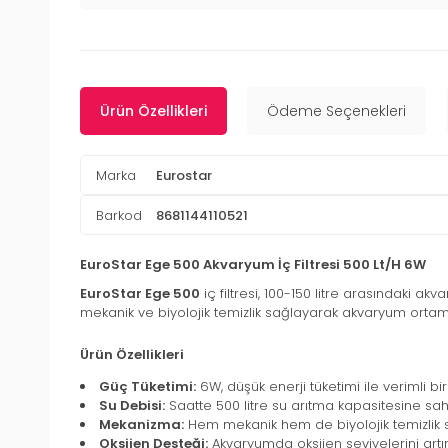
Ürün Özellikleri
Ödeme Seçenekleri
Marka
Eurostar
Barkod
8681144110521
EuroStar Ege 500 Akvaryum İç Filtresi 500 Lt/H 6W
EuroStar Ege 500
iç filtresi, 100-150 litre arasındaki akv
mekanik ve biyolojik temizlik sağlayarak akvaryum ortamı
Ürün Özellikleri
Güç Tüketimi:
6W, düşük enerji tüketimi ile verimli bir 
Su Debisi:
Saatte 500 litre su arıtma kapasitesine sahi
Mekanizma:
Hem mekanik hem de biyolojik temizlik sağl
Oksijen Desteği:
Akvaryumda oksijen seviyelerini artır