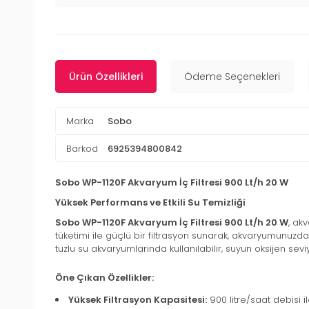
Ürün Özellikleri
Ödeme Seçenekleri
Marka
Sobo
Barkod
6925394800842
Sobo WP-1120F Akvaryum İç Filtresi 900 Lt/h 20 W
Yüksek Performans ve Etkili Su Temizliği
Sobo WP-1120F Akvaryum İç Filtresi 900 Lt/h 20 W
, ak
tüketimi ile güçlü bir filtrasyon sunarak, akvaryumunuzda sağ
tuzlu su akvaryumlarında kullanılabilir, suyun oksijen seviye
Öne Çıkan Özellikler:
Yüksek Filtrasyon Kapasitesi:
900 litre/saat debisi il