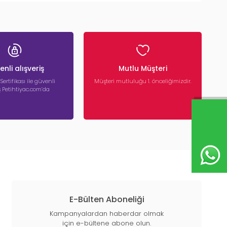
nli alışveriş
Mutlu Müşteri
 Sertifikası ile güvenli
Müşteri mutluluğu 1. önceliğimizdir.
iş Petihtiyac.com’da
E-Bülten Aboneliği
Kampanyalardan haberdar olmak
için e-bültene abone olun.