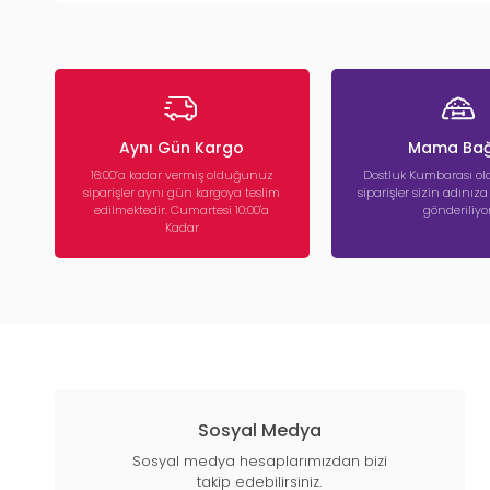
Aynı Gün Kargo
Mama Bağ
16:00’a kadar vermiş olduğunuz
Dostluk Kumbarası ola
siparişler aynı gün kargoya teslim
siparişler sizin adınız
edilmektedir. Cumartesi 10:00'a
gönderiliyor
Kadar
Sosyal Medya
Sosyal medya hesaplarımızdan bizi
takip edebilirsiniz.