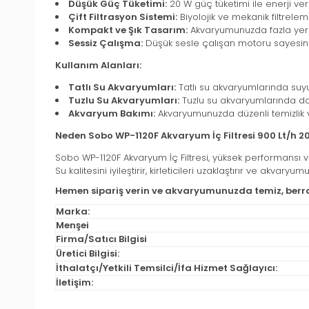
Düşük Güç Tüketimi:
20 W güç tüketimi ile enerji veri
Çift Filtrasyon Sistemi:
Biyolojik ve mekanik filtreleme 
Kompakt ve Şık Tasarım:
Akvaryumunuzda fazla yer k
Sessiz Çalışma:
Düşük sesle çalışan motoru sayesin
Kullanım Alanları:
Tatlı Su Akvaryumları:
Tatlı su akvaryumlarında suyu
Tuzlu Su Akvaryumları:
Tuzlu su akvaryumlarında da etki
Akvaryum Bakımı:
Akvaryumunuzda düzenli temizlik 
Neden Sobo WP-1120F Akvaryum İç Filtresi 900 Lt/h 2
Sobo WP-1120F Akvaryum İç Filtresi, yüksek performansı ve
Su kalitesini iyileştirir, kirleticileri uzaklaştırır ve akvar
Hemen sipariş verin ve akvaryumunuzda temiz, berrak
Marka:
Menşei
Firma/Satıcı Bilgisi
Üretici Bilgisi:
İthalatçı/Yetkili Temsilci/İfa Hizmet Sağlayıcı:
İletişim: