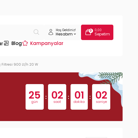
Hoş Geldiniz!
0,00
0
Hesabım
Sepetim
Blog
Kampanyalar
ar
Filtresi 900 Lt/h 20 W
25
02
01
01
:
:
:
gün
saat
dakika
saniye