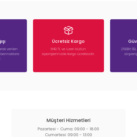
ışı
Ücretsiz Kargo
Güve
rak verilen
849 TL ve üzeri bütün
256Bit SSL
a barınaklara
siparişlerinizde kargo ücretsizdir.
alışver
.
Müşteri Hizmetleri
Pazartesi - Cuma: 09:00 - 18:00
Cumartesi: 09:00 - 13:00