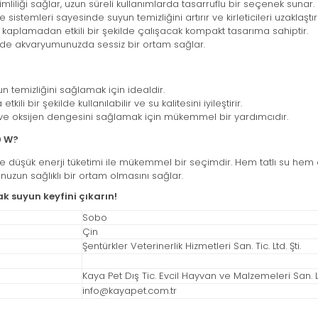
mliliği sağlar, uzun süreli kullanımlarda tasarruflu bir seçenek sunar.
sistemleri sayesinde suyun temizliğini artırır ve kirleticileri uzaklaştırı
aplamadan etkili bir şekilde çalışacak kompakt tasarıma sahiptir.
de akvaryumunuzda sessiz bir ortam sağlar.
n temizliğini sağlamak için idealdir.
li bir şekilde kullanılabilir ve su kalitesini iyileştirir.
ve oksijen dengesini sağlamak için mükemmel bir yardımcıdır.
0 W?
 düşük enerji tüketimi ile mükemmel bir seçimdir. Hem tatlı su hem de t
yumunuzun sağlıklı bir ortam olmasını sağlar.
 suyun keyfini çıkarın!
Sobo
Çin
Şentürkler Veterinerlik Hizmetleri San. Tic. Ltd. Şti.
Kaya Pet Dış Tic. Evcil Hayvan ve Malzemeleri San. Ltd
info@kayapet.com.tr