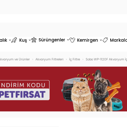
Sürüngenler
alık
Kuş
Kemirgen
Markal
kvaryum ve Ürünler
Akvaryum Filtreleri
İç Filtre
Sobo WP-1120F Akvaryum İç 