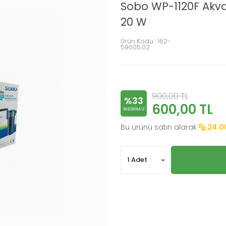
Sobo WP-1120F Akvar
20 W
Ürün Kodu :
162-
59005.02
900,00
TL
%33
600,00
TL
INDIRIMLI
Bu ürünü satın alarak
24.0